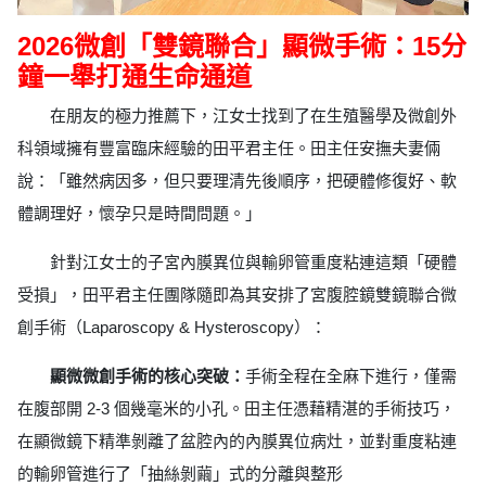
2026微創「雙鏡聯合」顯微手術：15分
鐘一舉打通生命通道
在朋友的極力推薦下，江女士找到了在生殖醫學及微創外
科領域擁有豐富臨床經驗的田平君主任。田主任安撫夫妻倆
說：「雖然病因多，但只要理清先後順序，把硬體修復好、軟
體調理好，懷孕只是時間問題。」
針對江女士的子宮內膜異位與輸卵管重度粘連這類「硬體
受損」，田平君主任團隊隨即為其安排了宮腹腔鏡雙鏡聯合微
創手術（Laparoscopy & Hysteroscopy）：
顯微微創手術的核心突破：
手術全程在全麻下進行，僅需
在腹部開 2-3 個幾毫米的小孔。田主任憑藉精湛的手術技巧，
在顯微鏡下精準剝離了盆腔內的內膜異位病灶，並對重度粘連
的輸卵管進行了「抽絲剝繭」式的分離與整形