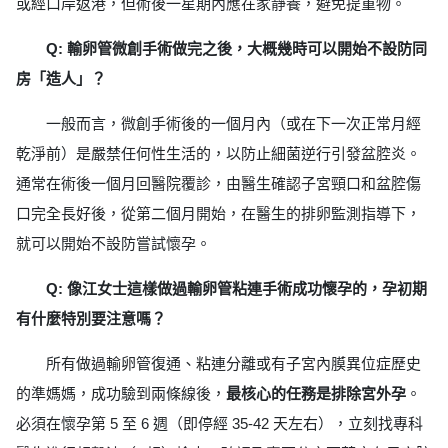
或經口岸返港，但術後一星期內應在家靜養，避免提重物。
Q: 輸卵管微創手術做完之後，大概幾時可以開始不設防同
房「造人」？
一般而言，微創手術後的一個月內（或在下一次正常月經
乾淨前）是嚴禁任何性生活的，以防止細菌逆行引發盆腔炎。
通常在術後一個月回醫院覆診，由醫生確認子宮頸口和盆腔傷
口完全長好後，從第二個月開始，在醫生的排卵監測指導下，
就可以開始不設防嘗試懷孕。
Q: 像江女士這樣做過輸卵管粘連手術成功懷孕的，孕初期
有什麼特別要注意嗎？
所有做過輸卵管復通、粘連分離或有子宮內膜異位症歷史
的準媽媽，成功驗到兩條線後，
最核心的任務是排除宮外孕
。
必須在懷孕第 5 至 6 週（即停經 35-42 天左右），立刻找專科