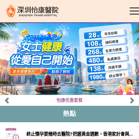
怡康优惠套餐
熱點
終止懷孕要幾時去醫院?把握黃金週數，香港家計會與...