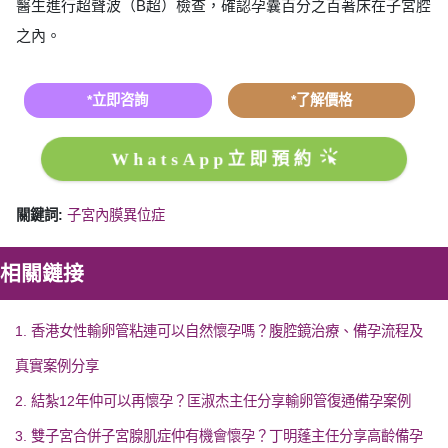
醫生進行超聲波（B超）檢查，確認孕囊百分之百著床在子宮腔
之內。
*立即咨詢
*了解價格
WhatsApp立即預約
關鍵詞:
子宮內膜異位症
相關鏈接
1. 香港女性輸卵管粘連可以自然懷孕嗎？腹腔鏡治療、備孕流程及
真實案例分享
2. 結紮12年仲可以再懷孕？匡淑杰主任分享輸卵管復通備孕案例
3. 雙子宮合併子宮腺肌症仲有機會懷孕？丁明蓬主任分享高齡備孕