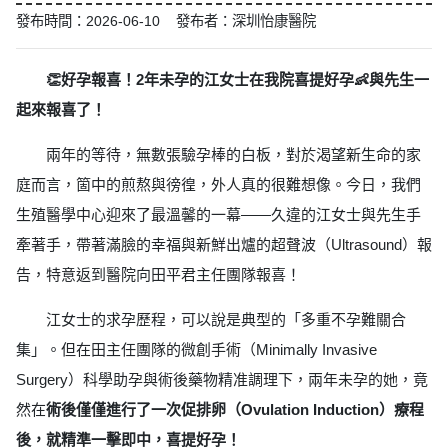
發布時間：2026-06-10 發布者：深圳怡康醫院
👏好孕報喜！2年未孕的江女士在我院喜提好孕👶與先生一
起來報喜了！
兩年的等待，無數張驗孕棒的白板，對於渴望新生命的家
庭而言，箇中的煎熬與徬徨，外人真的很難想像。今日，我們
生殖醫學中心迎來了最溫馨的一幕——久違的江女士與先生手
牽著手，帶著滿臉的幸福與新鮮出爐的超聲波（Ultrasound）報
告，特意返到醫院向田平君主任團隊報喜！
江女士的求孕歷程，可以說是典型的「多重不孕難關合
集」。但在田主任團隊的微創手術（Minimally Invasive
Surgery）科學助孕與術後藥物精准調理下，兩年未孕的她，竟
然在
術後僅僅進行了一次促排卵（Ovulation Induction）療程
後，就精準一擊即中，喜提好孕！