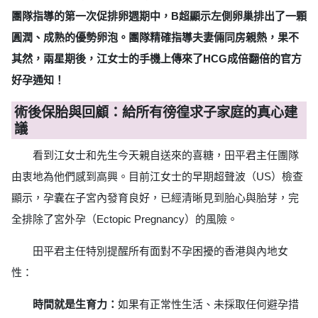
團隊指導的第一次促排卵週期中，B超顯示左側卵巢排出了一顆
圓潤、成熟的優勢卵泡。團隊精確指導夫妻倆同房親熱，果不
其然，兩星期後，江女士的手機上傳來了HCG成倍翻倍的官方
好孕通知！
術後保胎與回顧：給所有徬徨求子家庭的真心建
議
看到江女士和先生今天親自送來的喜糖，田平君主任團隊
由衷地為他們感到高興。目前江女士的早期超聲波（US）檢查
顯示，孕囊在子宮內發育良好，已經清晰見到胎心與胎芽，完
全排除了宮外孕（Ectopic Pregnancy）的風險。
田平君主任特別提醒所有面對不孕困擾的香港與內地女
性：
時間就是生育力：
如果有正常性生活、未採取任何避孕措