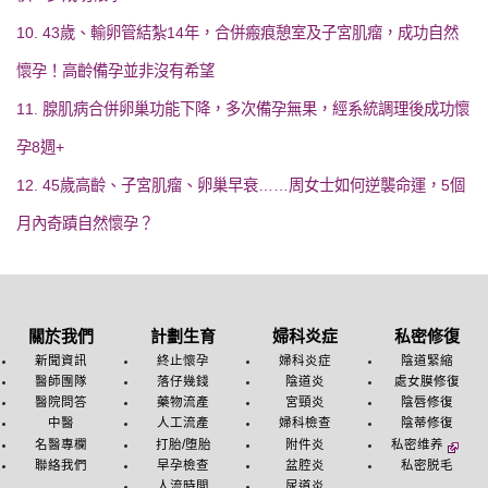
10. 43歲、輸卵管結紮14年，合併瘢痕憩室及子宮肌瘤，成功自然
懷孕！高齡備孕並非沒有希望
11. 腺肌病合併卵巢功能下降，多次備孕無果，經系統調理後成功懷
孕8週+
12. 45歲高齡、子宮肌瘤、卵巢早衰……周女士如何逆襲命運，5個
月內奇蹟自然懷孕？
關於我們
計劃生育
婦科炎症
私密修復
新聞資訊
終止懷孕
婦科炎症
陰道緊縮
醫師團隊
落仔幾錢
陰道炎
處女膜修復
醫院問答
藥物流產
宮頸炎
陰唇修復
中醫
人工流產
婦科檢查
陰蒂修復
名醫專欄
打胎/堕胎
附件炎
私密维养
聯絡我們
早孕檢查
盆腔炎
私密脱毛
人流時間
尿道炎