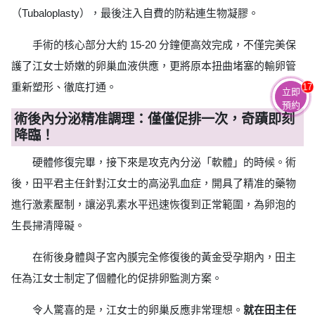
（Tubaloplasty），最後注入自費的防粘連生物凝膠。
手術的核心部分大約 15-20 分鐘便高效完成，不僅完美保
護了江女士娇嫩的卵巢血液供應，更將原本扭曲堵塞的輸卵管
重新塑形、徹底打通。
17
立即
預約
術後內分泌精准調理：僅僅促排一次，奇蹟即刻
降臨！
硬體修復完畢，接下來是攻克內分泌「軟體」的時候。術
後，田平君主任針對江女士的高泌乳血症，開具了精准的藥物
進行激素壓制，讓泌乳素水平迅速恢復到正常範圍，為卵泡的
生長掃清障礙。
在術後身體與子宮內膜完全修復後的黃金受孕期內，田主
任為江女士制定了個體化的促排卵監測方案。
令人驚喜的是，江女士的卵巢反應非常理想。
就在田主任