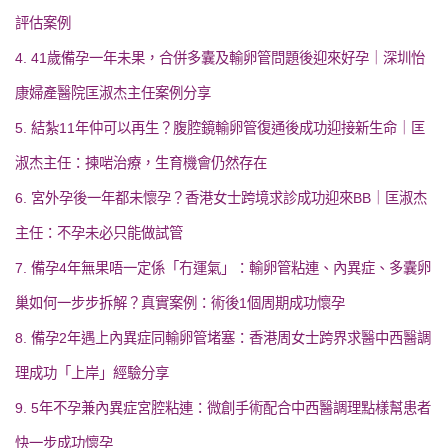
評估案例
4. 41歲備孕一年未果，合併多囊及輸卵管問題後迎來好孕｜深圳怡
康婦產醫院匡淑杰主任案例分享
5. 結紮11年仲可以再生？腹腔鏡輸卵管復通後成功迎接新生命｜匡
淑杰主任：揀啱治療，生育機會仍然存在
6. 宮外孕後一年都未懷孕？香港女士跨境求診成功迎來BB｜匡淑杰
主任：不孕未必只能做試管
7. 備孕4年無果唔一定係「冇運氣」：輸卵管粘連、內異症、多囊卵
巢如何一步步拆解？真實案例：術後1個周期成功懷孕
8. 備孕2年遇上內異症同輸卵管堵塞：香港周女士跨界求醫中西醫調
理成功「上岸」經驗分享
9. 5年不孕兼內異症宮腔粘連：微創手術配合中西醫調理點樣幫患者
快一步成功懷孕