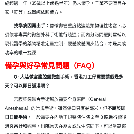
施超過一年（35歲以上超過半年）仍未懷孕，千萬不要盲目在
家「乾等」或單純依賴偏方。
找準病因再出手：
像輸卵管重度粘連這類物理性堵塞，必
須依靠專業的微創外科手術進行疏通；而內分泌問題則需輔以
現代醫學的藥物精准定量控制。硬體軟體同步結合，才是高成
功率的唯一捷徑。
備孕與好孕常見問題（FAQ）
Q: 大陸做宮腹腔鏡微創手術，香港打工仔需要請假幾多
天？可以即日返港嗎？
宮腹腔鏡聯合手術屬於需要全身麻醉（General
Anesthesia）的常規手術，雖然傷口只有幾毫米，但
不屬於即
日日間手術
。一般需要在內地正規醫院住院 2 至 3 晚進行術後
消炎吊針和觀察。出院當天在朋友或先生陪同下，可以坐高鐵