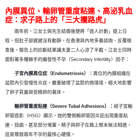
內膜異位、輸卵管重度粘連、高泌乳血
症：求子路上的「三大攔路虎」
兩年前，江女士與先生結婚後便將「造人計劃」提上日
程，但肚子卻遲遲沒有動靜。在香港與內地多番諮詢、反覆檢
查後，報告上的診斷結果讓夫妻二人心涼了半截。江女士同時
面對著多種棘手的繼發性不孕（Secondary Infertility）因子：
子宮內膜異位症（Endometriosis）：
異位的內膜組織在
盆腔內引發慢性炎症，嚴重破壞了盆腔的微環境，極大地影響
了卵子質量與受精卵的著床。
輸卵管重度粘連（Severe Tubal Adhesions）：
經子宮輸
卵管造影（HSG）顯示，她的雙側輸卵管因炎症出現重度粘
連、扭曲，甚至部分堵塞。精子與卵子在路上根本無法相遇，
這是導致兩年不孕的最核心硬傷。