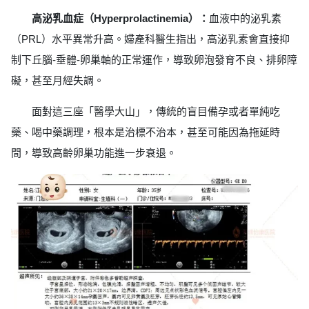
高泌乳血症（Hyperprolactinemia）：
血液中的泌乳素
（PRL）水平異常升高。婦產科醫生指出，高泌乳素會直接抑
制下丘腦-垂體-卵巢軸的正常運作，導致卵泡發育不良、排卵障
礙，甚至月經失調。
面對這三座「醫學大山」，傳統的盲目備孕或者單純吃
藥、喝中藥調理，根本是治標不治本，甚至可能因為拖延時
間，導致高齡卵巢功能進一步衰退。