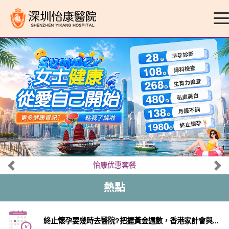
怡康优惠套餐
熱點
終止懷孕要幾時去醫院?把握黃金週數，香港家計會與...