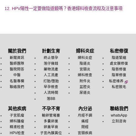
12. HPV陽性一定要做陰道鏡嗎？香港婦科檢查流程及注意事項
關於我們
計劃生育
婦科炎症
私密修復
新聞資訊
終止懷孕
婦科炎症
陰道緊縮
醫師團隊
落仔幾錢
陰道炎
處女膜修復
醫院問答
藥物流產
宮頸炎
陰唇修復
中醫
人工流產
婦科檢查
陰蒂修復
名醫專欄
打胎/堕胎
附件炎
私密维养
聯絡我們
早孕檢查
盆腔炎
私密脱毛
人流時間
尿道炎
落BB
其他疾病
不孕不育
內分泌
聯絡我們
子宮肌瘤
輸卵管堵塞
月經不調
whatsApp
婦科腫瘤
多囊卵巢
痛經
立刻咨询
精液检查
卵巢早衰
閉經
HPV检查
子宮內膜異位
宮頸疾病