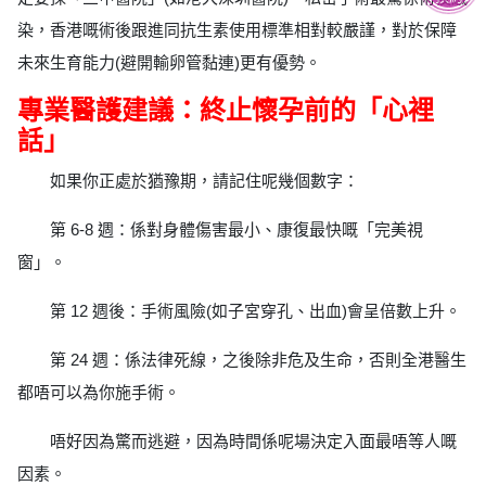
染，香港嘅術後跟進同抗生素使用標準相對較嚴謹，對於保障
未來生育能力(避開輸卵管黏連)更有優勢。
專業醫護建議：終止懷孕前的「心裡
話」
如果你正處於猶豫期，請記住呢幾個數字：
第 6-8 週：係對身體傷害最小、康復最快嘅「完美視
窗」。
第 12 週後：手術風險(如子宮穿孔、出血)會呈倍數上升。
第 24 週：係法律死線，之後除非危及生命，否則全港醫生
都唔可以為你施手術。
唔好因為驚而逃避，因為時間係呢場決定入面最唔等人嘅
因素。