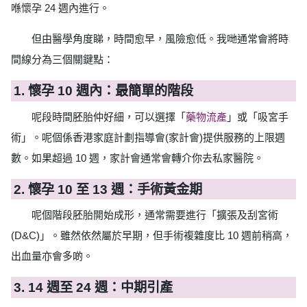
喺懷孕 24 週內進行。
但由醫學角度睇，時間愈早，風險愈低。我哋通常會將時
間線分為三個關鍵點：
1. 懷孕 10 週內：最簡單的階段
呢段時間胚胎仲好細，可以選擇「
藥物流產
」或「吸宮手
術」。呢個係香港家庭計劃指導會(家計會)提供服務的上限週
數。如果超過 10 週，家計會通常會轉介你去私家醫院。
2. 懷孕 10 至 13 週：手術黃金期
呢個階段胚胎開始成形，通常需要進行「擴張及刮宮術
(D&C)」。雖然依然屬於早期，但手術複雜度比 10 週前稍高，
出血量亦會多啲。
3. 14 週至 24 週：中期引產