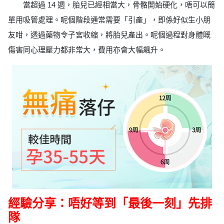
當超過 14 週，胎兒已經相當大，骨骼開始硬化，唔可以簡
單用吸管處理。呢個階段通常需要「引產」，即係好似生小朋
友咁，透過藥物令子宮收縮，將胎兒產出。呢個過程對身體嘅
傷害同心理壓力都非常大，費用亦會大幅飆升。
經驗分享：唔好等到「最後一刻」先排
隊