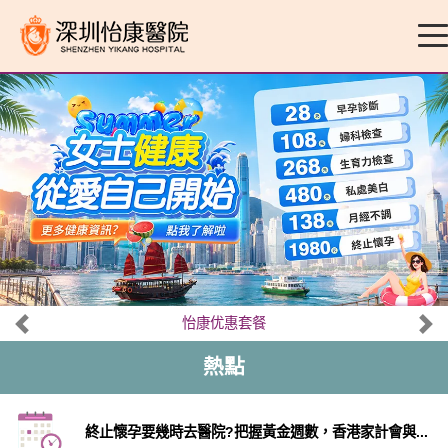
怡康优惠套餐
熱點
終止懷孕要幾時去醫院?把握黃金週數，香港家計會與...