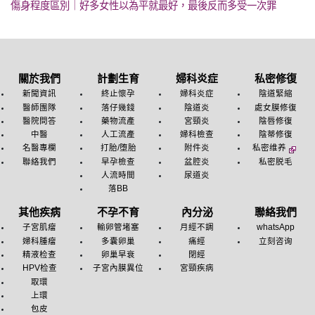
傷身程度區別｜好多女性以為平就最好，最後反而多受一次罪
關於我們
計劃生育
婦科炎症
私密修復
新聞資訊
終止懷孕
婦科炎症
陰道緊縮
醫師團隊
落仔幾錢
陰道炎
處女膜修復
醫院問答
藥物流產
宮頸炎
陰唇修復
中醫
人工流產
婦科檢查
陰蒂修復
名醫專欄
打胎/堕胎
附件炎
私密维养
聯絡我們
早孕檢查
盆腔炎
私密脱毛
人流時間
尿道炎
落BB
其他疾病
不孕不育
內分泌
聯絡我們
子宮肌瘤
輸卵管堵塞
月經不調
whatsApp
婦科腫瘤
多囊卵巢
痛經
立刻咨询
精液检查
卵巢早衰
閉經
HPV检查
子宮內膜異位
宮頸疾病
取環
上環
包皮