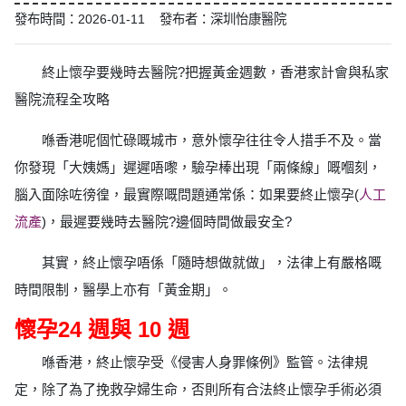
發布時間：2026-01-11 發布者：深圳怡康醫院
終止懷孕要幾時去醫院?把握黃金週數，香港家計會與私家
醫院流程全攻略
喺香港呢個忙碌嘅城市，意外懷孕往往令人措手不及。當
你發現「大姨媽」遲遲唔嚟，驗孕棒出現「兩條線」嘅嗰刻，
腦入面除咗徬徨，最實際嘅問題通常係：如果要終止懷孕(
人工
流產
)，最遲要幾時去醫院?邊個時間做最安全?
其實，終止懷孕唔係「隨時想做就做」，法律上有嚴格嘅
時間限制，醫學上亦有「黃金期」。
懷孕24 週與 10 週
喺香港，終止懷孕受《侵害人身罪條例》監管。法律規
定，除了為了挽救孕婦生命，否則所有合法終止懷孕手術必須