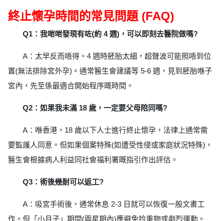
終止懷孕時間的常見問題 (FAQ)
Q1：我啱啱發現有咗(約 4 週)，可以即刻去醫院做嗎?
A：太早反而唔得。4 週時胚胎太細，超聲波可能照唔到位
置(無法排除宮外孕)。通常醫生會建議等 5-6 週，見到胚胎喺子
宮內，先至係最適合開始程序嘅時間。
Q2：如果我未滿 18 歲，一定要父母陪同嗎?
A：喺香港，18 歲以下人士進行終止懷孕，法律上通常需
要監護人同意。但如果個案特殊(如遭受性侵或家庭狀況特殊)，
醫生會根據病人利益同社會福利署嘅指引作出評估。
Q3：術後幾耐可以返工?
A：吸宮手術後，通常休息 2-3 日就可以恢復一般文書工
作。但「小月子」期間(兩星期內)應避免拎重物或劇烈運動。