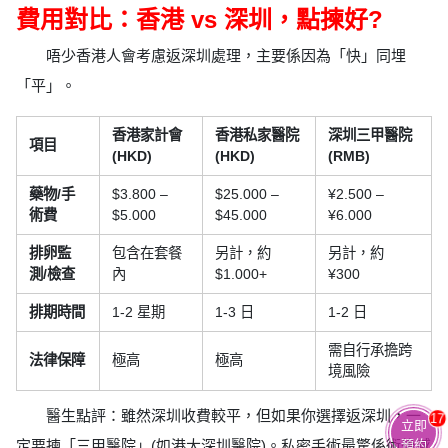
費用對比：香港 vs 深圳，點揀好?
唔少香港人會考慮返深圳處理，主要係因為「快」同埋
「平」。
香港家計會
香港私家醫院
深圳三甲醫院
項目
(HKD)
(HKD)
(RMB)
藥物/手
$3.800 –
$25.000 –
¥2.500 –
術費
$5.000
$45.000
¥6.000
排卵監
包含在套餐
另計，約
另計，約
測/檢查
內
$1.000+
¥300
排期時間
1-2 星期
1-3 日
1-2 日
需自行承擔跨
法律保障
極高
極高
境風險
醫生點評：雖然深圳收費較平，但如果你選擇返深圳，一
17
立即
預約
定要揀「三甲醫院」(如港大深圳醫院)。私密手術最驚係術後感