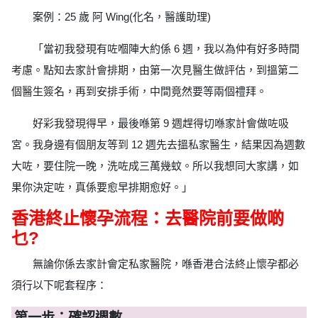
案例：25 歲 阿 Wing(化名，醫護助理)
「當初我發現有咗嗰陣大約係 6 週，我以為仲有好多時間
考慮。點知去家計會排期，由第一次見醫生做評估，到搵第二
個醫生簽名，再到安排手術，中間竟然要等兩個禮拜。
好彩我發現得早，最後喺第 9 週趕得切喺家計會做咗吸
宮。我身邊有個朋友等到 12 週先去搵私家醫生，結果因為週數
大咗，要住院一晚，洗咗成三萬幾蚊。所以我想同大家講，如
果你決定咗，真係要愈早排期愈好。」
香港終止懷孕流程：去醫院前要做啲
乜?
無論你係去家計會定私家醫院，喺香港合法終止懷孕都必
須行以下呢套程序：
第一步：確認週數