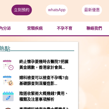
立刻預約
whatsApp
最新優惠
內分泌
宮頸疾病
不孕不育
聯絡我們
熱點
終止懷孕要幾時去醫院?把握
黃金週數，香港家計會與...
婦科檢查可以檢查不孕嗎?由
基礎篩查到深層造影...
陰道收緊術大概幾錢?費用、
種類及注意事項解析