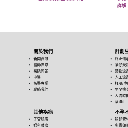
詳解
關於我們
計劃
新聞資訊
終止懷
醫師團隊
落仔幾
醫院問答
藥物流
中醫
人工流
名醫專欄
打胎/堕
聯絡我們
早孕檢
人流時
落BB
其他疾病
不孕
子宮肌瘤
輸卵管
婦科腫瘤
多囊卵