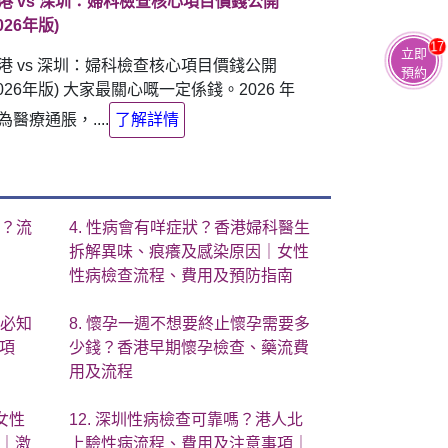
港 vs 深圳：婦科檢查核心項目價錢公開
2026年版)
17
立即
港 vs 深圳：婦科檢查核心項目價錢公開
預約
2026年版) 大家最關心嘅一定係錢。2026 年
為醫療通脹，....
了解詳情
約？流
4. 性病會有咩症狀？香港婦科醫生
拆解異味、痕癢及感染原因｜女性
性病檢查流程、費用及預防指南
生必知
8. 懷孕一週不想要終止懷孕需要多
項
少錢？香港早期懷孕檢查、藥流費
用及流程
女性
12. 深圳性病檢查可靠嗎？港人北
｜激
上驗性病流程、費用及注意事項｜