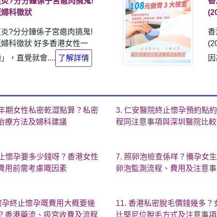
炎?分分鐘係子宮瘜肉搞鬼!
香
嘅婦科徵狀
(
炎?分分鐘係子宮瘜肉搞鬼!
香
婦科徵狀 好多香港女性一
(
，直覺就會....
了解詳情
因
 更年期女性私密乾澀點算？私密
3. 仁安醫院終止懷孕預約點
治療方法及婦科建議
程同注意事項與深圳醫院比較
 終止懷孕要多少錢呀？香港女性
7. 照卵泡檢查係咩？備孕女
費用前需考慮嘅因素
卵泡監測流程、費用及注意事
. 懷孕終止懷孕嘅費用大概要幾
11. 香港私密脫毛價錢幾多？
？香港藥流、吸宮收費及流程
比堅尼位脫毛方式及注意事項