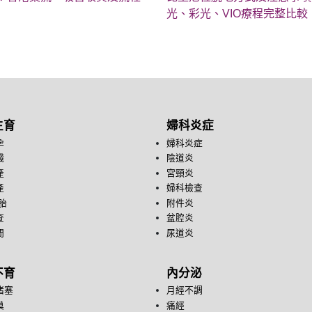
光、彩光、VIO療程完整比較
生育
婦科炎症
孕
婦科炎症
錢
陰道炎
產
宮頸炎
產
婦科檢查
胎
附件炎
查
盆腔炎
間
尿道炎
不育
內分泌
堵塞
月經不調
巢
痛經