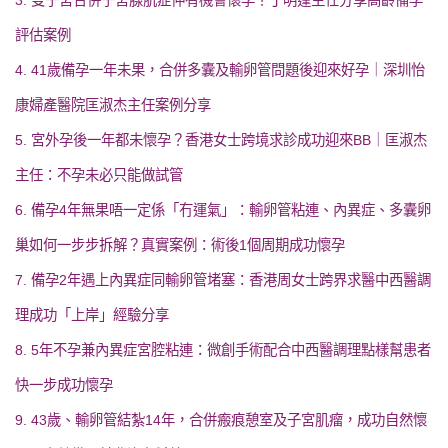
3. 雙子宮合併子宮腺肌症仲有機會懷孕？丁明蓬主任分享高齡備孕
評估案例
4. 41歲備孕一年未果，合併多囊及輸卵管問題後迎來好孕｜深圳怡
康婦產醫院匡淑杰主任案例分享
5. 宮外孕後一年都未懷孕？香港女士跨境求診成功迎來BB｜匡淑杰
主任：不孕未必只能做試管
6. 備孕4年無果唔一定係「冇運氣」：輸卵管粘連、內異症、多囊卵
巢如何一步步拆解？真實案例：術後1個周期成功懷孕
7. 備孕2年遇上內異症同輸卵管堵塞：香港周女士跨界求醫中西醫調
理成功「上岸」經驗分享
8. 5年不孕兼內異症宮腔粘連：微創手術配合中西醫調理點樣幫患者
快一步成功懷孕
9. 43歲、輸卵管結紮14年，合併瘢痕憩室及子宮肌瘤，成功自然懷