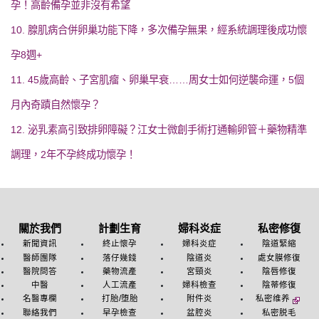
孕！高齡備孕並非沒有希望
10. 腺肌病合併卵巢功能下降，多次備孕無果，經系統調理後成功懷
孕8週+
11. 45歲高齡、子宮肌瘤、卵巢早衰……周女士如何逆襲命運，5個
月內奇蹟自然懷孕？
12. 泌乳素高引致排卵障礙？江女士微創手術打通輸卵管＋藥物精準
調理，2年不孕終成功懷孕！
關於我們
計劃生育
婦科炎症
私密修復
新聞資訊
終止懷孕
婦科炎症
陰道緊縮
醫師團隊
落仔幾錢
陰道炎
處女膜修復
醫院問答
藥物流產
宮頸炎
陰唇修復
中醫
人工流產
婦科檢查
陰蒂修復
名醫專欄
打胎/堕胎
附件炎
私密维养
聯絡我們
早孕檢查
盆腔炎
私密脱毛