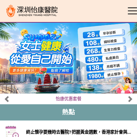
怡康优惠套餐
熱點
終止懷孕要幾時去醫院?把握黃金週數，香港家計會與...