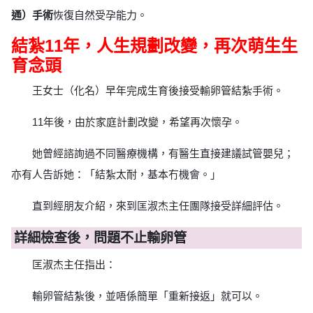
通）手術
恢復自然受孕能力。
結紮11年，人生規劃改變，再次萌生生
育念頭
王女士（化名）早年完成生育後接受輸卵管結紮手術。
11年後，由於家庭計劃改變，希望再次懷孕。
她曾經諮詢過不同醫療機構，有醫生直接建議試管嬰兒；
亦有人告訴她：「結紮太耐，基本冇機會。」
直到經朋友介紹，來到匡淑杰主任團隊接受詳細評估。
詳細檢查後，問題不止輸卵管
匡淑杰主任指出：
輸卵管結紮後，並唔係簡單「重新接返」就可以。