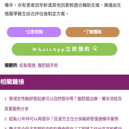
備孕，亦有患者因年齡或其他因素較適合輔助生殖，建議由生
殖醫學醫生綜合評估後制定方案。
*立即咨詢
*了解價格
WhatsApp立即預約
關鍵詞:
結紮復通
,
腹腔鏡手術
相關鏈接
1. 香港女性輸卵管粘連可以自然懷孕嗎？腹腔鏡治療、備孕流程及
真實案例分享
2. 結紮12年仲可以再懷孕？匡淑杰主任分享輸卵管復通備孕案例