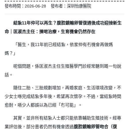
發布時間：2026-06-28 發布者：深圳怡康醫院
結紮11年仲可以再生？腹腔鏡輸卵管復通後成功迎接新生
命｜匡淑杰主任：揀啱治療，生育機會仍然存在
「醫生，我11年前已經結紮，依家仲有冇機會再做媽
媽？」
呢個問題，係匡淑杰主任生殖醫學門診經常聽到嘅一句說
話。
隨住二胎、三胎規劃增加，再婚家庭、生活環境改變，不
少女士喺完成結紮多年後，希望再次懷孕。不過，當結紮時間
愈耐，唔少人都誤以為已經「冇可能」。
其實，並非所有結紮人士都只能依靠輔助生殖技術。經專
業評估後，部分患者仍然有機會透過
腹腔鏡輸卵管吻合（復