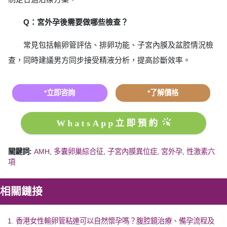
Q：宮外孕後需要做哪些檢查？
常見包括輸卵管評估、排卵功能、子宮內膜及盆腔情況檢
查，同時建議男方同步接受精液分析，提高診斷效率。
*立即咨詢
*了解價格
WhatsApp立即預約
關鍵詞:
AMH
,
多囊卵巢綜合征
,
子宮內膜異位症
,
宮外孕
,
性激素六
項
相關鏈接
1. 香港女性輸卵管粘連可以自然懷孕嗎？腹腔鏡治療、備孕流程及