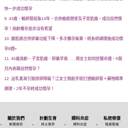
快一步成功懷孕
9. 43歲、輸卵管結紮14年，合併瘢痕憩室及子宮肌瘤，成功自然懷
孕！高齡備孕並非沒有希望
10. 腺肌病合併卵巢功能下降，多次備孕無果，經系統調理後成功懷
孕8週+
11. 45歲高齡、子宮肌瘤、卵巢早衰……周女士如何逆襲命運，5個
月內奇蹟自然懷孕？
12. 泌乳素高引致排卵障礙？江女士微創手術打通輸卵管＋藥物精準
調理，2年不孕終成功懷孕！
關於我們
計劃生育
婦科炎症
私密修復
新聞資訊
終止懷孕
婦科炎症
陰道緊縮