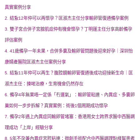
真實案例分享
2. 結紮12年仲可以再懷孕？匡淑杰主任分享輸卵管復通備孕案例
3. 雙子宮合併子宮腺肌症仲有機會懷孕？丁明蓬主任分享高齡備孕
評估案例
4. 41歲備孕一年未果，合併多囊及輸卵管問題後迎來好孕｜深圳怡
康婦產醫院匡淑杰主任案例分享
5. 結紮11年仲可以再生？腹腔鏡輸卵管復通後成功迎接新生命｜匡
淑杰主任：揀啱治療，生育機會仍然存在
6. 備孕4年無果唔一定係「冇運氣」：輸卵管粘連、內異症、多囊卵
巢如何一步步拆解？真實案例：術後1個周期成功懷孕
7. 備孕2年遇上內異症同輸卵管堵塞：香港周女士跨界求醫中西醫調
理成功「上岸」經驗分享
8. 5年不孕兼內異症宮腔粘連：微創手術配合中西醫調理點樣幫患者