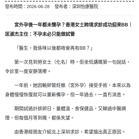
發布時間：2026-06-28 發布者：深圳怡康醫院
宮外孕後一年都未懷孕？香港女士跨境求診成功迎來BB｜
匡淑杰主任：不孕未必只能做試管
「醫生，我係咪以後都唔會再有BB？」
第一次見到勞女士（化名）時，佢坐低講嘅第一句說話，
令診室一度安靜落嚟。
一年前，她因輸卵管妊娠（宮外孕）接受手術，本來以為
身體慢慢恢復就可以重新備孕，但一年過去，一直冇消息。
期間試過計排卵日、量體溫、食保健品，又睇過中醫調
理，但每個月等到嘅，都係失望。
由香港經朋友介紹北上深圳求診，希望搵出真正原因。