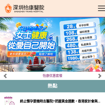
怡康优惠套餐
熱點
終止懷孕要幾時去醫院?把握黃金週數，香港家計會與...