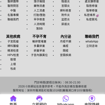
醫師團隊
落仔幾錢
陰道炎
處女膜修復
醫院問答
藥物流產
宮頸炎
陰唇修復
中醫
人工流產
婦科檢查
陰蒂修復
名醫專欄
打胎/堕胎
附件炎
私密维养
聯絡我們
早孕檢查
盆腔炎
私密脱毛
人流時間
尿道炎
落BB
其他疾病
不孕不育
內分泌
聯絡我們
子宮肌瘤
輸卵管堵塞
月經不調
whatsApp
婦科腫瘤
多囊卵巢
痛經
立刻咨询
精液检查
卵巢早衰
閉經
HPV检查
子宮內膜異位
宮頸疾病
取環
上環
包皮
門診時間(節假日無休) ：08:30-21:00
2026 ©
本網站信息僅供慘考，不能作爲診療及醫療依據
醫院地址：深圳市羅湖區紅桂路1018號(離羅湖口岸10分鍾路程)
友情链接：
深圳人流医院
深圳終止懷孕醫院
首頁
立即预约
Whatsapp
來院路線