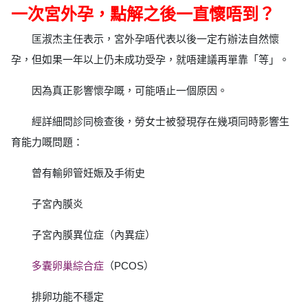
一次宮外孕，點解之後一直懷唔到？
匡淑杰主任表示，宮外孕唔代表以後一定冇辦法自然懷
孕，但如果一年以上仍未成功受孕，就唔建議再單靠「等」。
因為真正影響懷孕嘅，可能唔止一個原因。
經詳細問診同檢查後，勞女士被發現存在幾項同時影響生
育能力嘅問題：
曾有輸卵管妊娠及手術史
子宮內膜炎
子宮內膜異位症（內異症）
多囊卵巢綜合症
（PCOS）
排卵功能不穩定