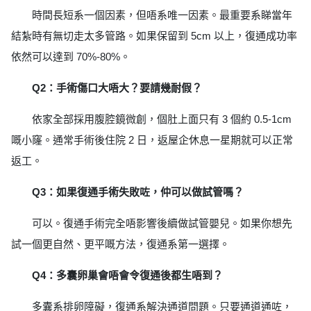
時間長短系一個因素，但唔系唯一因素。最重要系睇當年
結紮時有無切走太多管路。如果保留到 5cm 以上，復通成功率
依然可以達到 70%-80%。
Q2：手術傷口大唔大？要請幾耐假？
依家全部採用腹腔鏡微創，個肚上面只有 3 個約 0.5-1cm
嘅小窿。通常手術後住院 2 日，返屋企休息一星期就可以正常
返工。
Q3：如果復通手術失敗咗，仲可以做試管嗎？
可以。復通手術完全唔影響後續做試管嬰兒。如果你想先
試一個更自然、更平嘅方法，復通系第一選擇。
Q4：多囊卵巢會唔會令復通後都生唔到？
多囊系排卵障礙，復通系解決通道問題。只要通道通咗，