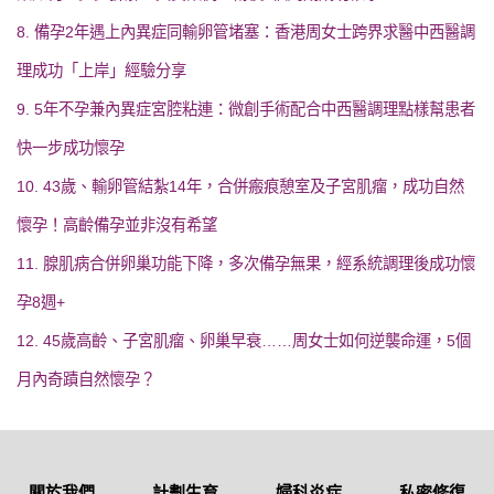
8. 備孕2年遇上內異症同輸卵管堵塞：香港周女士跨界求醫中西醫調
理成功「上岸」經驗分享
9. 5年不孕兼內異症宮腔粘連：微創手術配合中西醫調理點樣幫患者
快一步成功懷孕
10. 43歲、輸卵管結紮14年，合併瘢痕憩室及子宮肌瘤，成功自然
懷孕！高齡備孕並非沒有希望
11. 腺肌病合併卵巢功能下降，多次備孕無果，經系統調理後成功懷
孕8週+
12. 45歲高齡、子宮肌瘤、卵巢早衰……周女士如何逆襲命運，5個
月內奇蹟自然懷孕？
關於我們
計劃生育
婦科炎症
私密修復