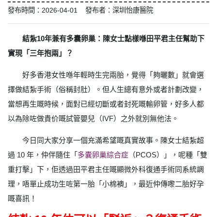
發布時間：2026-04-01 發布者：深圳怡康醫院
結紮10年兼有多囊卵巢：陳女士點樣喺田平君主任幫助下
實現「三年抱兩」？
好多香港女性喺年輕時生完兩胎，覺得「夠曬數」就會選
擇做結紮手術（俗稱封肚）。但人生總有意外或者計劃改變，
當想再生嘅時候，面對已經切斷或者封死嘅輸卵管，好多人都
以為除咗做貴价嘅試管嬰兒（IVF）之外就別無他法。
今日同大家分享一個充滿希望嘅真實故事。陳女士結紮超
過 10 年，仲伴隨住「
多囊卵巢綜合症
（PCOS）」，呢種「雙
重打擊」下，佢透過田平君主任嘅顯微外科復通手術同系統調
理，唔單止成功生咗第一胎「小棉襖」，最近仲傳嚟二胎好孕
嘅喜訊！