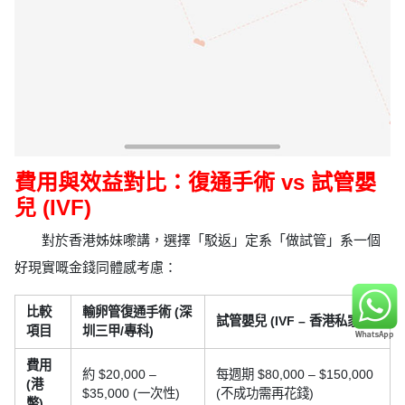
費用與效益對比：復通手術 vs 試管嬰
兒 (IVF)
對於香港姊妹嚟講，選擇「駁返」定系「做試管」系一個
好現實嘅金錢同體感考慮：
比較
輸卵管復通手術 (深
試管嬰兒 (IVF – 香港私家)
項目
圳三甲/專科)
費用
約 $20,000 –
每週期 $80,000 – $150,000
(港
$35,000 (一次性)
(不成功需再花錢)
幣)