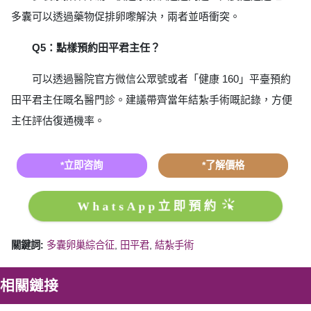
多囊可以透過藥物促排卵嚟解決，兩者並唔衝突。
Q5：點樣預約田平君主任？
可以透過醫院官方微信公眾號或者「健康 160」平臺預約
田平君主任嘅名醫門診。建議帶齊當年結紮手術嘅記錄，方便
主任評估復通機率。
*立即咨詢
*了解價格
WhatsApp立即預約
關鍵詞:
多囊卵巢綜合征
,
田平君
,
結紮手術
相關鏈接