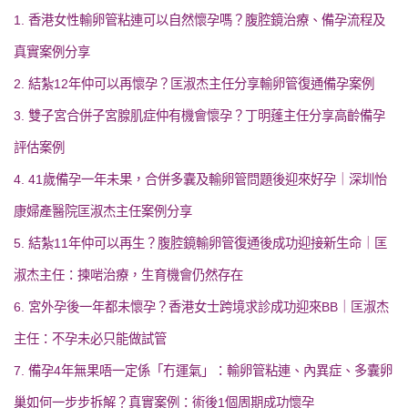
1. 香港女性輸卵管粘連可以自然懷孕嗎？腹腔鏡治療、備孕流程及
真實案例分享
2. 結紮12年仲可以再懷孕？匡淑杰主任分享輸卵管復通備孕案例
3. 雙子宮合併子宮腺肌症仲有機會懷孕？丁明蓬主任分享高齡備孕
評估案例
4. 41歲備孕一年未果，合併多囊及輸卵管問題後迎來好孕｜深圳怡
康婦產醫院匡淑杰主任案例分享
5. 結紮11年仲可以再生？腹腔鏡輸卵管復通後成功迎接新生命｜匡
淑杰主任：揀啱治療，生育機會仍然存在
6. 宮外孕後一年都未懷孕？香港女士跨境求診成功迎來BB｜匡淑杰
主任：不孕未必只能做試管
7. 備孕4年無果唔一定係「冇運氣」：輸卵管粘連、內異症、多囊卵
巢如何一步步拆解？真實案例：術後1個周期成功懷孕