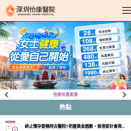
怡康优惠套餐
熱點
終止懷孕要幾時去醫院?把握黃金週數，香港家計會與...