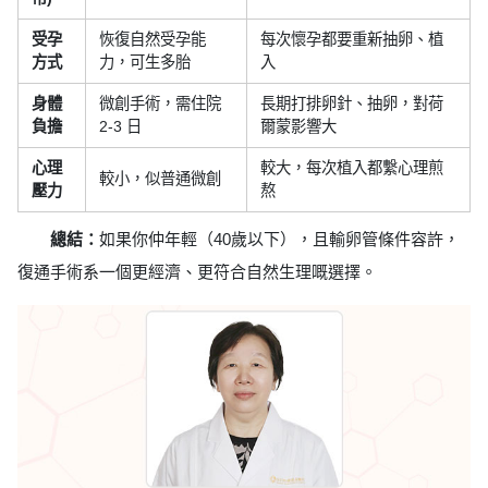
受孕
恢復自然受孕能
每次懷孕都要重新抽卵、植
方式
力，可生多胎
入
身體
微創手術，需住院
長期打排卵針、抽卵，對荷
負擔
2-3 日
爾蒙影響大
心理
較大，每次植入都繫心理煎
較小，似普通微創
壓力
熬
總結：
如果你仲年輕（40歲以下），且輸卵管條件容許，
復通手術系一個更經濟、更符合自然生理嘅選擇。