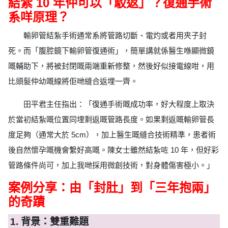
結紮 10 年仲可以「駁返」？復通手術
系咩原理？
輸卵管結紮手術通常系將管路切斷、電灼或者用夾子封
死。而「腹腔鏡下輸卵管復通術」，簡單講就係醫生喺顯微鏡
嘅輔助下，將被封閉嘅兩端重新修整，然後好似接電線咁，用
比頭髮仲幼嘅線將佢哋縫合返埋一齊。
田平君主任指出：「復通手術嘅成功率，好大程度上取決
於當初結紮嘅位置同埋剩返嘅管路長度。如果剩返嘅輸卵管長
度足夠（通常大於 5cm），加上醫生嘅縫合技術精準，患者術
後自然懷孕嘅機會繫好高嘅。陳女士雖然結紮咗 10 年，但好彩
管路條件尚可，加上我哋採用微創技術，對身體傷害極小。」
案例分享：由「封肚」到「三年抱兩」
的奇蹟
1. 背景：雙重難題