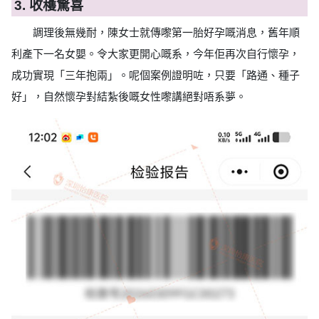
3. 收穫驚喜
調理後無幾耐，陳女士就傳嚟第一胎好孕嘅消息，舊年順
利產下一名女嬰。令大家更開心嘅系，今年佢再次自行懷孕，
成功實現「三年抱兩」。呢個案例證明咗，只要「路通、種子
好」，自然懷孕對結紮後嘅女性嚟講絕對唔系夢。