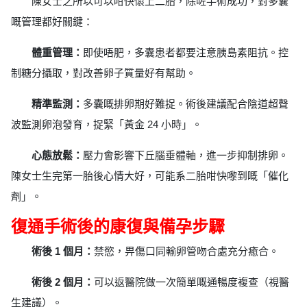
陳女士之所以可以咁快懷上二胎，除咗手術成功，對多囊
嘅管理都好關鍵：
體重管理：
即使唔肥，多囊患者都要注意胰島素阻抗。控
制糖分攝取，對改善卵子質量好有幫助。
精準監測：
多囊嘅排卵期好難捉。術後建議配合陰道超聲
波監測卵泡發育，捉緊「黃金 24 小時」。
心態放鬆：
壓力會影響下丘腦垂體軸，進一步抑制排卵。
陳女士生完第一胎後心情大好，可能系二胎咁快嚟到嘅「催化
劑」。
復通手術後的康復與備孕步驟
術後 1 個月：
禁慾，畀傷口同輸卵管吻合處充分癒合。
術後 2 個月：
可以返醫院做一次簡單嘅通暢度複查（視醫
生建議）。