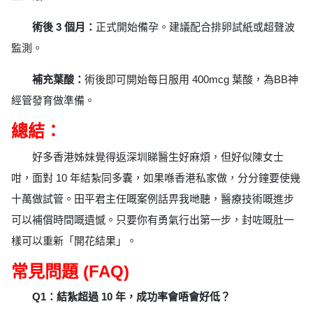
術後 3 個月：
正式開始備孕。建議配合排卵試紙或超聲波
監測。
補充葉酸：
術後即可開始每日服用 400mcg 葉酸，為BB神
經管發育做準備。
總結：
好多香港姊妹覺得返深圳睇醫生好麻煩，但好似陳女士
咁，面對 10 年結紮同多囊，如果喺香港私家做，分分鐘要使幾
十萬做試管。田平君主任嘅案例話畀我哋聽，醫療技術嘅進步
可以補償時間嘅遺憾。只要你有勇氣行出第一步，封咗嘅肚一
樣可以重新「開花結果」。
常見問題 (FAQ)
Q1：結紮超過 10 年，成功率會唔會好低？