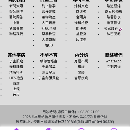
新聞資訊
終止懷孕
婦科炎症
陰道緊縮
醫師團隊
落仔幾錢
陰道炎
處女膜修復
醫院問答
藥物流產
宮頸炎
陰唇修復
中醫
人工流產
婦科檢查
陰蒂修復
名醫專欄
打胎/堕胎
附件炎
私密维养
聯絡我們
早孕檢查
盆腔炎
私密脱毛
人流時間
尿道炎
落BB
其他疾病
不孕不育
內分泌
聯絡我們
子宮肌瘤
輸卵管堵塞
月經不調
whatsApp
婦科腫瘤
多囊卵巢
痛經
立刻咨询
精液检查
卵巢早衰
閉經
HPV检查
子宮內膜異位
宮頸疾病
取環
上環
包皮
門診時間(節假日無休) ：08:30-21:00
2026 ©
本網站信息僅供慘考，不能作爲診療及醫療依據
醫院地址：深圳市羅湖區紅桂路1018號(離羅湖口岸10分鍾路程)