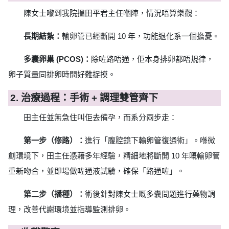
陳女士嚟到我院搵田平君主任嗰陣，情況唔算樂觀：
長期結紮：
輸卵管已經斷開 10 年，功能退化系一個擔憂。
多囊卵巢 (PCOS)：
除咗路唔通，佢本身排卵都唔規律，
卵子質量同排卵時間好難捉摸。
2. 治療過程：手術 + 調理雙管齊下
田主任並無急住叫佢去備孕，而系分兩步走：
第一步（修路）：
進行「腹腔鏡下輸卵管復通術」。喺微
創環境下，田主任憑藉多年經驗，精細地將斷開 10 年嘅輸卵管
重新吻合，並即場做咗通液試驗，確保「路通咗」。
第二步（播種）：
術後針對陳女士嘅多囊問題進行藥物調
理，改善代謝環境並指導監測排卵。