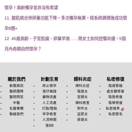
懷孕！高齡備孕並非沒有希望
11. 腺肌病合併卵巢功能下降，多次備孕無果，經系統調理後成功懷
孕8週+
12. 45歲高齡、子宮肌瘤、卵巢早衰……周女士如何逆襲命運，5個
月內奇蹟自然懷孕？
關於我們
計劃生育
婦科炎症
私密修復
新聞資訊
終止懷孕
婦科炎症
陰道緊縮
醫師團隊
落仔幾錢
陰道炎
處女膜修復
醫院問答
藥物流產
宮頸炎
陰唇修復
中醫
人工流產
婦科檢查
陰蒂修復
名醫專欄
打胎/堕胎
附件炎
私密维养
聯絡我們
早孕檢查
盆腔炎
私密脱毛
人流時間
尿道炎
落BB