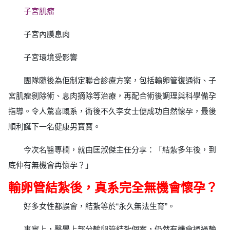
子宮肌瘤
子宮內膜息肉
子宮環境受影響
團隊隨後為佢制定聯合診療方案，包括輸卵管復通術、子
宮肌瘤剝除術、息肉摘除等治療，再配合術後調理與科學備孕
指導。令人驚喜嘅系，術後不久李女士便成功自然懷孕，最後
順利誕下一名健康男寶寶。
今次名醫專欄，就由匡淑傑主任分享：「結紮多年後，到
底仲有無機會再懷孕？」
輸卵管結紮後，真系完全無機會懷孕？
好多女性都誤會，結紮等於“永久無法生育”。
事實上，醫學上部分輸卵管結紮個案，仍然有機會通過輸