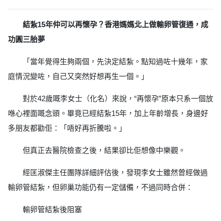
結紮15年仲可以再懷孕？香港媽媽北上做輸卵管復通，成
功圓三胎夢
「當年覺得生夠兩個，先決定結紮。點知過咗十幾年，家
庭情況變咗，自己又突然好想再生一個。」
對於42歲嘅李女士（化名）來說，“再懷孕”原本只系一個放
喺心裡面嘅念頭。畢竟已經結紮15年，加上年齡增長，身邊好
多朋友都勸佢：「唔好再折騰啦。」
但真正去醫院檢查之後，結果卻比佢想像中樂觀。
經匡淑傑主任團隊詳細評估後，發現李女士雖然曾經做過
輸卵管結紮，但卵巢功能仍有一定儲備，不過同時合併：
輸卵管結紮後阻塞