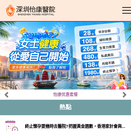
怡康优惠套餐
熱點
終止懷孕要幾時去醫院?把握黃金週數，香港家計會與...