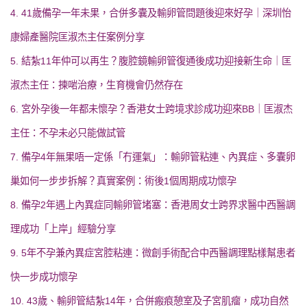
4. 41歲備孕一年未果，合併多囊及輸卵管問題後迎來好孕｜深圳怡
康婦產醫院匡淑杰主任案例分享
5. 結紮11年仲可以再生？腹腔鏡輸卵管復通後成功迎接新生命｜匡
淑杰主任：揀啱治療，生育機會仍然存在
6. 宮外孕後一年都未懷孕？香港女士跨境求診成功迎來BB｜匡淑杰
主任：不孕未必只能做試管
7. 備孕4年無果唔一定係「冇運氣」：輸卵管粘連、內異症、多囊卵
巢如何一步步拆解？真實案例：術後1個周期成功懷孕
8. 備孕2年遇上內異症同輸卵管堵塞：香港周女士跨界求醫中西醫調
理成功「上岸」經驗分享
9. 5年不孕兼內異症宮腔粘連：微創手術配合中西醫調理點樣幫患者
快一步成功懷孕
10. 43歲、輸卵管結紮14年，合併瘢痕憩室及子宮肌瘤，成功自然