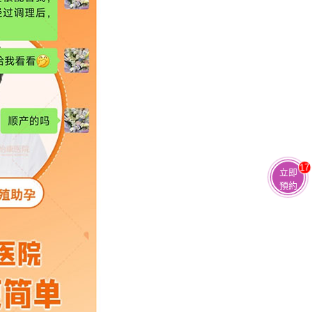
17
立即
預約