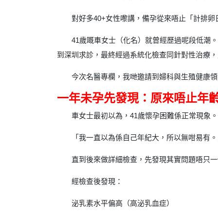
對好多40+女性嚟講，備孕從來唔止「計排
41歲嘅車女士（化名）就曾經歷過呢段低潮
到深圳求診，最終經過系統化檢查同針對性治療，
今次名醫專欄，我哋邀請到婦科與生殖健康領
一年未孕先發現：原來唔止年
車女士最初以為，41歲懷孕困難係正常現象。
「我一直以為係自己年紀大，所以無咁易有。
直到後來做詳細檢查，先發現其實問題唔只一
經檢查後發現：
泌乳素水平偏高（高泌乳血症）