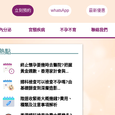
立刻預約
whatsApp
最新優惠
內分泌
宮頸疾病
不孕不育
聯絡我們
熱點
終止懷孕要幾時去醫院?把握
黃金週數，香港家計會與...
婦科檢查可以檢查不孕嗎?由
基礎篩查到深層造影...
陰道收緊術大概幾錢?費用、
種類及注意事項解析