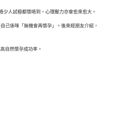
，唔少人試極都懷唔到，心理壓力亦會愈來愈大。
疑自己係咪「無機會再懷孕」。後來經朋友介紹，
提高自然懷孕成功率。