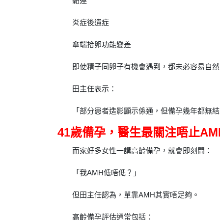
黏連
炎症後遺症
傘端拾卵功能變差
即使精子同卵子有機會遇到，都未必容易自然
田主任表示：
「部分患者造影顯示係通，但備孕幾年都無結
41歲備孕，醫生最關注唔止AM
而家好多女性一講高齡備孕，就會即刻問：
「我AMH低唔低？」
但田主任認為，單靠AMH其實唔足夠。
高齡備孕評估通常包括：