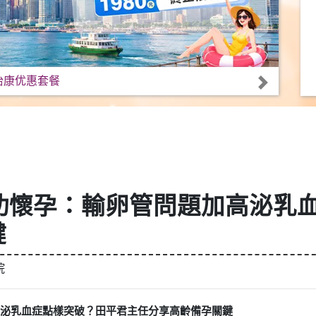
怡康优惠套餐
功懷孕：輸卵管問題加高泌乳
鍵
院
高泌乳血症點樣突破？田平君主任分享高齡備孕關鍵