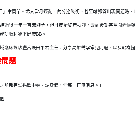
卵日」咁簡單。尤其當月經亂、內分泌失衡、甚至輸卵管出現問題時
。結婚後一年一直無避孕，但肚皮始終無動靜，去到後期甚至開始懷
成功順利誕下健康BB。
域臨床經驗豐富嘅田平君主任，分享高齡備孕常見問題，以及點樣
齡問題
之前都有試過飲中藥、調身體，但都一直無消息。」
個。