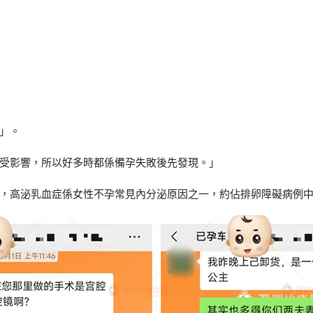
」。
受影響，所以好多時都係備孕失敗後先發現。」
，高泌乳血症係女性不孕常見內分泌原因之一，約佔排卵障礙病例