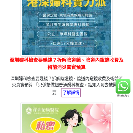
深圳婦科檢查要幾錢？拆解陰道鏡、陰道內窺鏡收費及
術前消炎真實預算
深圳婦科檢查要幾錢？拆解陰道鏡、陰道內窺鏡收費及術前消
炎真實預算 「只係想做個普通婦科檢查，點知入到去被醫生
要....
了解詳情