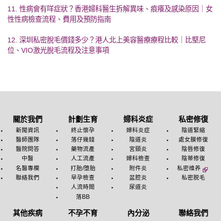
11. 性病會有咩症狀？香港婦科醫生拆解異味、痕癢及感染原因｜女
性性病檢查流程、費用及預防指南
12. 深圳私密脫毛價錢多少？港人北上美容醫療療程比較｜比堅尼
位、VIO激光脫毛流程及注意事項
關於我們
計劃生育
婦科炎症
私密修復
新聞資訊
終止懷孕
婦科炎症
陰道緊縮
醫師團隊
落仔幾錢
陰道炎
處女膜修復
醫院問答
藥物流產
宮頸炎
陰唇修復
中醫
人工流產
婦科檢查
陰蒂修復
名醫專欄
打胎/堕胎
附件炎
私密维养
聯絡我們
早孕檢查
盆腔炎
私密脱毛
人流時間
尿道炎
落BB
其他疾病
不孕不育
內分泌
聯絡我們