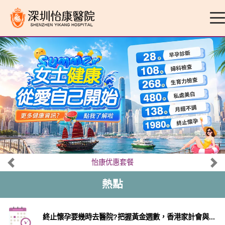
怡康优惠套餐
熱點
終止懷孕要幾時去醫院?把握黃金週數，香港家計會與...