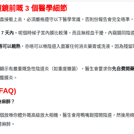
鏡前嘅 3 個醫學細節
直接衝上去，必須嚴格遵守以下醫學常識，否則份報告會完全唔準
 7 天內
。呢個時候子宮內膜比較薄，而且無經血干擾，內窺鏡同陰
唔可以親熱
，亦唔可以喺陰道入面塞任何消炎藥膏或洗液。因為殘留
顯示有嚴重嘅急性陰道炎（如重度黴菌），醫生會要求你
先自費開藥消
腹膜炎。
AQ)
身麻醉？
個放喺你體外嘅高級放大相機，醫生會用鴨嘴鉗撐開陰道，然後用
要麻醉。