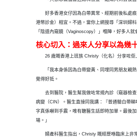
好多香港女仔因為白帶異常、經期前後私處痕
港幣診金）相宜。不過，當你上網搜尋「深圳婦科檢
「陰道內窺鏡（Vaginoscopy）」嗰陣，好
核心切入：過來人分享以為幾
26 歲嘅香港上班族 Christy（化名）分
「我本身係因為白帶變黃、同埋同男朋友親熱
覺得好抵。
去到醫院，醫生幫我做咗常規內診（窺器檢查
病變（CIN）。醫生直接同我講：『普通驗白帶
字真係嚇到手震，唯有聽醫生話即時加單。最後加上
場。」
婦產科醫生指出，Christy 嘅經歷喺臨