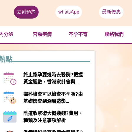
立刻預約
whatsApp
最新優惠
內分泌
宮頸疾病
不孕不育
聯絡我們
熱點
終止懷孕要幾時去醫院?把握
黃金週數，香港家計會與...
婦科檢查可以檢查不孕嗎?由
基礎篩查到深層造影...
陰道收緊術大概幾錢?費用、
種類及注意事項解析