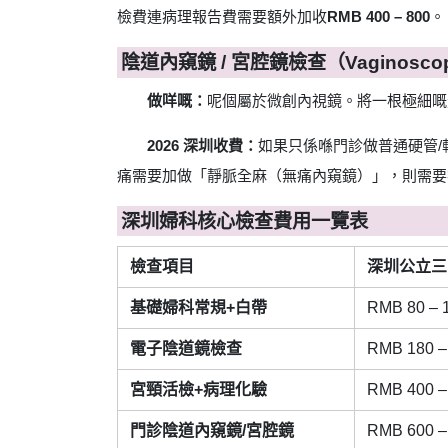
檢費連病理報告費需要額外加收
RMB 400 – 800
。
陰道內窺鏡 / 宮腔鏡檢查（Vaginoscopy 
做咩嘅：
呢個屬於微創內視鏡。將一根極細嘅
2026 深圳收費：
如果只係喺門診做普通硬管
痛需要加做「靜脈全麻（無痛內窺鏡）」，則需要
深圳婦科核心檢查費用一覽表
檢查項目
深圳公立三
基礎婦科常規+白帶
RMB 80 – 
電子陰道鏡檢查
RMB 180 –
宮頸活檢+病理化驗
RMB 400 –
門診陰道內窺鏡/宮腔鏡
RMB 600 –