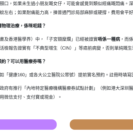
頸口，如果未生過小朋友嘅女仔，可能會感覺到類似經痛嘅悶痛。
蚊左右；如果耐痛能力高，揀普通門診局部麻醉或硬撐，費用會平
價物理治療，係咪呃錢？
書及香港醫學界）中，「子宮頸糜爛」已經被證實
唔係一種病
，而
活檢報告證實有「不典型增生（CIN）」等癌前病變，否則單純嘅
預約？可以用醫療券嗎？
如「健康160」或各大公立醫院公眾號）提前實名預約。註冊時填
政府有推行「內地特定醫療機構醫療券試點計劃」（例如港大深圳
用微信支付、支付寶或現金）。