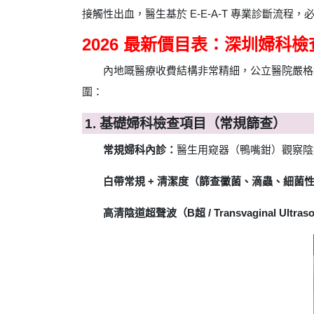
接觸性出血，醫生基於 E-E-A-T 專業診斷
2026 最新價目表：深圳婦科
內地嘅醫療收費結構非常精細，公立醫院嚴格執
圍：
1. 基礎婦科檢查項目（常規篩查）
常規婦科內診：
醫生用窥器（鴨嘴鉗）觀察陰道及
白帶常規 + 清潔度（篩查黴菌、滴蟲、細菌
高清陰道超聲波（B超 / Transvaginal Ultra