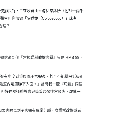
唔使排長龍，二來收費比香港私家診所（動輒一兩千
你加做「陰道鏡（Colposcopy）」或者
合理？
睇到個『常規婦科體檢套餐』只需 RMB 88，
懷疑有中度到重度嘅子宮頸炎，甚至不能排除低級別
開陰道內窺鏡睇下入面。』當時我一聽『病變』兩個
貴，但好在陰道鏡證實只係普通慢性宮頸炎，虛驚一
但如果肉眼見到子宮頸有異常红腫、糜爛樣改變或者