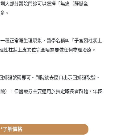
深圳大部分醫院門診可以選擇「無痛（靜脈全
好多。
係一種正常嘅生理現象，醫學名稱叫「子宮頸柱狀上
生理性柱狀上皮異位完全唔需要做任何物理治療。
寫回鄉證號碼即可。到院後去窗口出示回鄉證取號。
醫院），但醫療券主要適用於指定嘅長者群體，年輕
*了解價格