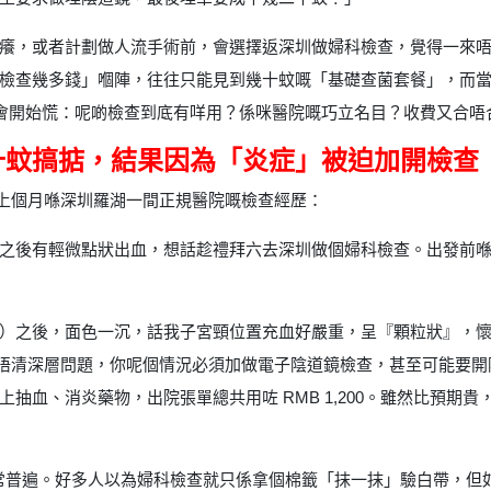
癢，或者計劃做人流手術前，會選擇返深圳做婦科檢查，覺得一來
查幾多錢」嗰陣，往往只能見到幾十蚊嘅「基礎查菌套餐」，而當醫生叫
多人就會開始慌：呢啲檢查到底有咩用？係咪醫院嘅巧立名目？收費又合唔
十蚊搞掂，結果因為「炎症」被迫加開檢查
享咗佢上個月喺深圳羅湖一間正規醫院嘅檢查經歷：
之後有輕微點狀出血，想話趁禮拜六去深圳做個婦科檢查。出發前喺微信
）之後，面色一沉，話我子宮頸位置充血好嚴重，呈『顆粒狀』，
睇唔清深層問題，你呢個情況必須加做電子陰道鏡檢查，甚至可能要
抽血、消炎藥物，出院張單總共用咗 RMB 1,200。雖然比預期
床上非常普遍。好多人以為婦科檢查就只係拿個棉籤「抹一抹」驗白帶，