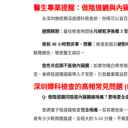
醫生專業提醒：做陰道鏡與內窺
去深圳做呢類深度婦科檢查前，你唔可以盲目
避開經期：
最佳檢查時間係
月經乾淨後嘅 3 至
術前 48 小時禁房事、禁藥：
檢查前兩日
絕對
驗嘅顯色，導致醫生誤診。
急性炎症期不能做內窺鏡：
如果你嘅白帶常規
宮，會將陰道嘅細菌帶入子宮腔，引發嚴重嘅盆腔
深圳婦科檢查的高頻常見問題 (F
Q: 做陰道鏡同陰道內窺鏡痛唔痛？要唔要全
普通電子陰道鏡檢查
完全唔痛
。佢其實就係一
者有少少輕微酸脹感，全程大約 5-10 分鐘，不需