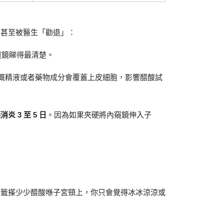
，甚至被醫生「勸退」：
道鏡睇得最清楚。
嘅精液或者藥物成分會覆蓋上皮細胞，影響醋酸試
炎 3 至 5 日
。因為如果夾硬將內窺鏡伸入子
棉籤搽少少醋酸喺子宮頸上，你只會覺得冰冰涼涼或