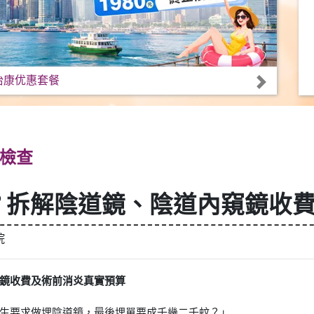
怡康优惠套餐
檢查
？拆解陰道鏡、陰道內窺鏡收
院
鏡收費及術前消炎真實預算
生要求做埋陰道鏡，最後埋單要成千幾二千蚊？」