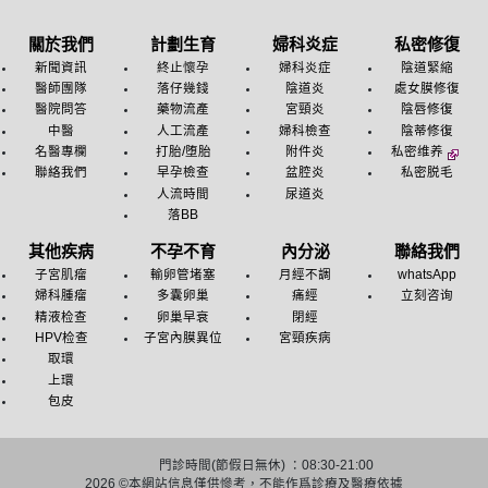
關於我們
計劃生育
婦科炎症
私密修復
新聞資訊
終止懷孕
婦科炎症
陰道緊縮
醫師團隊
落仔幾錢
陰道炎
處女膜修復
醫院問答
藥物流產
宮頸炎
陰唇修復
中醫
人工流產
婦科檢查
陰蒂修復
名醫專欄
打胎/堕胎
附件炎
私密维养
聯絡我們
早孕檢查
盆腔炎
私密脱毛
人流時間
尿道炎
落BB
其他疾病
不孕不育
內分泌
聯絡我們
子宮肌瘤
輸卵管堵塞
月經不調
whatsApp
婦科腫瘤
多囊卵巢
痛經
立刻咨询
精液检查
卵巢早衰
閉經
HPV检查
子宮內膜異位
宮頸疾病
取環
上環
包皮
門診時間(節假日無休) ：08:30-21:00
2026 ©
本網站信息僅供慘考，不能作爲診療及醫療依據