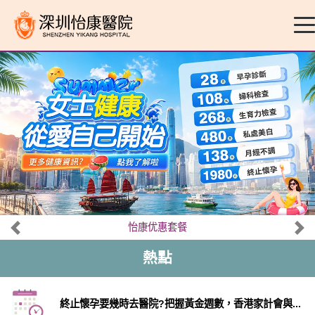
怡康优惠套餐
熱點
終止懷孕要幾時去醫院?把握黃金週數，香港家計會與...