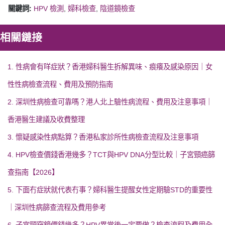
關鍵詞:
HPV 檢測
,
婦科檢查
,
陰道鏡檢查
相關鏈接
1. 性病會有咩症狀？香港婦科醫生拆解異味、痕癢及感染原因｜女
性性病檢查流程、費用及預防指南
2. 深圳性病檢查可靠嗎？港人北上驗性病流程、費用及注意事項｜
香港醫生建議及收費整理
3. 懷疑感染性病點算？香港私家診所性病檢查流程及注意事項
4. HPV檢查價錢香港幾多？TCT與HPV DNA分型比較｜子宮頸癌篩
查指南【2026】
5. 下面冇症狀就代表冇事？婦科醫生提醒女性定期驗STD的重要性
｜深圳性病篩查流程及費用參考
6. 子宮頸窺鏡價錢幾多？HPV異常後一定要做？檢查流程及費用全