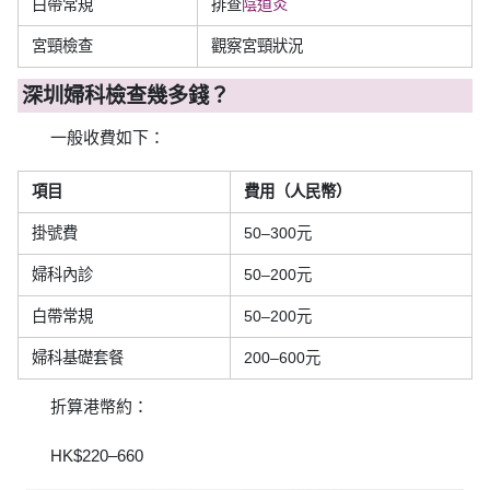
白帶常規
排查
陰道炎
宮頸檢查
觀察宮頸狀況
深圳婦科檢查幾多錢？
一般收費如下：
項目
費用（人民幣）
掛號費
50–300元
婦科內診
50–200元
白帶常規
50–200元
婦科基礎套餐
200–600元
折算港幣約：
HK$220–660