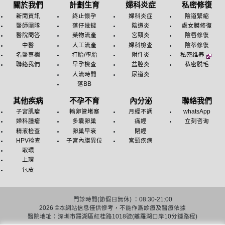
關於我們
計劃生育
婦科炎症
私密修復
新聞資訊
終止懷孕
婦科炎症
陰道緊縮
醫師團隊
落仔幾錢
陰道炎
處女膜修復
醫院問答
藥物流產
宮頸炎
陰唇修復
中醫
人工流產
婦科檢查
陰蒂修復
名醫專欄
打胎/堕胎
附件炎
私密维养
聯絡我們
早孕檢查
盆腔炎
私密脱毛
人流時間
尿道炎
落BB
其他疾病
不孕不育
內分泌
聯絡我們
子宮肌瘤
輸卵管堵塞
月經不調
whatsApp
婦科腫瘤
多囊卵巢
痛經
立刻咨询
精液检查
卵巢早衰
閉經
HPV检查
子宮內膜異位
宮頸疾病
取環
上環
包皮
門診時間(節假日無休) ：08:30-21:00
2026 ©
本網站信息僅供慘考，不能作爲診療及醫療依據
醫院地址：深圳市羅湖區紅桂路1018號(離羅湖口岸10分鍾路程)