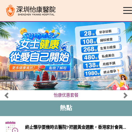
怡康优惠套餐
熱點
終止懷孕要幾時去醫院?把握黃金週數，香港家計會與...