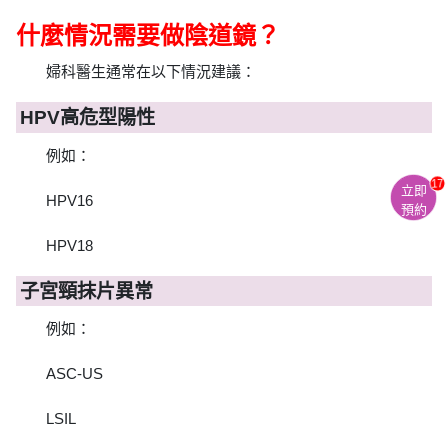
什麼情況需要做陰道鏡？
婦科醫生通常在以下情況建議：
HPV高危型陽性
例如：
17
立即
HPV16
預約
HPV18
子宮頸抹片異常
例如：
ASC-US
LSIL