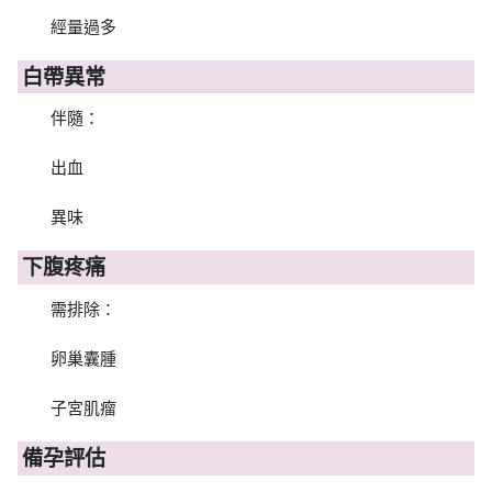
經量過多
白帶異常
伴隨：
出血
異味
下腹疼痛
需排除：
卵巢囊腫
子宮肌瘤
備孕評估