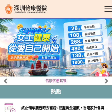
怡康优惠套餐
熱點
終止懷孕要幾時去醫院?把握黃金週數，香港家計會與...