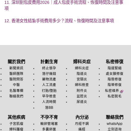
11. 深圳割包皮費用2026｜成人包皮手術流程、恢復時間及注意事
項
12. 香港女性結紮手術費用多少？流程、恢復時間及注意事項
關於我們
計劃生育
婦科炎症
私密修復
新聞資訊
終止懷孕
婦科炎症
陰道緊縮
醫師團隊
落仔幾錢
陰道炎
處女膜修復
醫院問答
藥物流產
宮頸炎
陰唇修復
中醫
人工流產
婦科檢查
陰蒂修復
名醫專欄
打胎/堕胎
附件炎
私密维养
聯絡我們
早孕檢查
盆腔炎
私密脱毛
人流時間
尿道炎
落BB
其他疾病
不孕不育
內分泌
聯絡我們
子宮肌瘤
輸卵管堵塞
月經不調
whatsApp
婦科腫瘤
多囊卵巢
痛經
立刻咨询