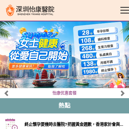
怡康优惠套餐
熱點
終止懷孕要幾時去醫院?把握黃金週數，香港家計會與...