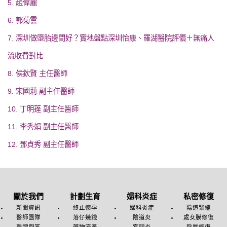
5. 趙偉麗
6. 郭菊雲
7. 深圳做墮胎邊間好？實地盤點深圳怡康、羅湖醫院評價＋無痛人
流收費對比
8. 侯欽賢 主任醫師
9. 宋國莉 副主任醫師
10. 丁明蓬 副主任醫師
11. 李秀娟 副主任醫師
12. 鄧貞秀 副主任醫師
關於我們
計劃生育
婦科炎症
私密修復
新聞資訊
終止懷孕
婦科炎症
陰道緊縮
醫師團隊
落仔幾錢
陰道炎
處女膜修復