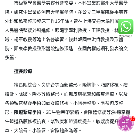
市級醫學會醫學美容分會常委。本科畢業於鄭州大學醫學
院，研究生畢業於河南大學醫學院。在公立三甲醫院從事美容
外科和私密整形臨床工作15年餘。曾在上海交通大學附屬第九
人民醫院整複外科進修，跟隨李聖利教授、王建教授、林曉
曦、楊軍教授等滬上名醫學習。後赴韓國林洪哲教授整形醫
院、鄭東學教授整形醫院進修深造。在國內權威期刊發表論文
多篇。
擅長診療
擅長眼綜合、鼻綜合等面部整形，隆胸術、脂肪移植、瘦
臉針、除皺、隆鼻等微整形，面部皮膚抗衰和瘢痕治療，以及
各類私密整複手術如處女膜修複、小陰唇整形、陰蒂包皮整
形、
陰道緊縮
手術、3D生物束帶緊縮、會陰體修複等;熟練掌握
17
立即
生殖道粘膜修複抗衰，緊致度和飽滿度提升，敏感度提升，陰
預約
阜、大陰唇、小陰唇、會陰體飽滿等。