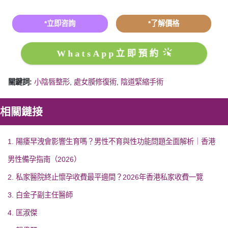
*立即咨詢
*了解價格
WhatsApp立即預約
關鍵詞:
小陰唇整形
,
處女膜修復術
,
陰道緊縮手術
相關鏈接
1. 陽痿早洩會影響生育嗎？男性不育與性功能問題全面解析｜香港
男性備孕指南（2026）
2. 私家醫院終止懷孕收費最平邊間？2026年香港私家收費一覽
3. 白金子副主任醫師
4. 匡淑傑