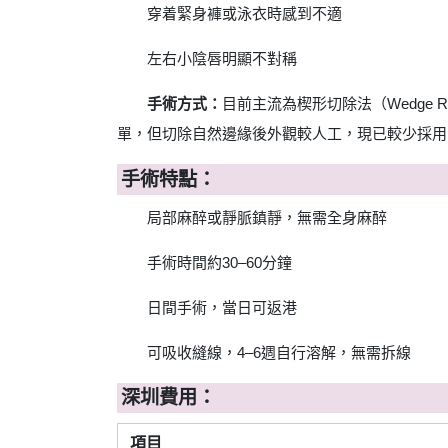
穿着緊身褲或泳衣時感到不適
左右小陰唇明顯不對稱
手術方式：
目前主流為楔形切除法（Wedge
單，但切除自然邊緣後外觀較人工，現已較少採用
手術特點：
局部麻醉或靜脈鎮靜，無需全身麻醉
手術時間約30–60分鐘
日間手術，當日可返港
可吸收縫線，4–6週自行溶解，無需拆線
深圳費用：
項目