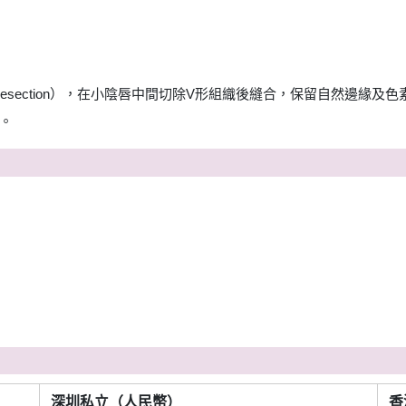
 Resection），在小陰唇中間切除V形組織後縫合，保留自然邊緣
。
深圳私立（人民幣）
香