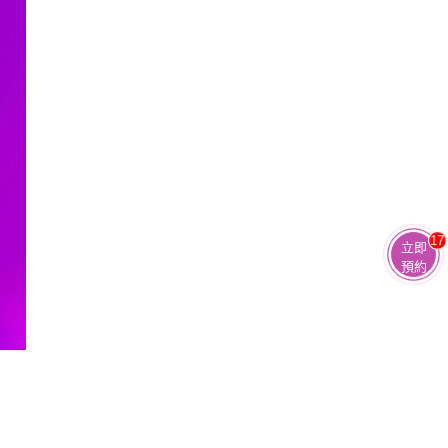
17
立即
預約