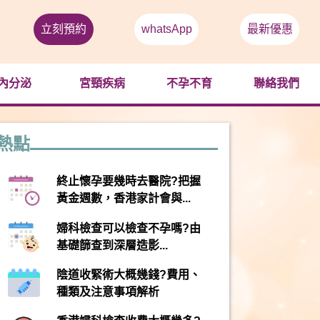
立刻預約
whatsApp
最新優惠
內分泌
宮頸疾病
不孕不育
聯絡我們
熱點
終止懷孕要幾時去醫院?把握
黃金週數，香港家計會與...
婦科檢查可以檢查不孕嗎?由
基礎篩查到深層造影...
陰道收緊術大概幾錢?費用、
種類及注意事項解析