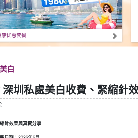
怡康优惠套餐
美白
？深圳私處美白收費、緊縮針
院
縮針效果與真實分享
新日期：
2026年6月