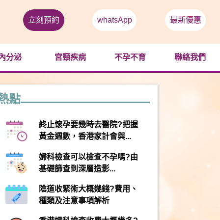
立刻預約
whatsApp
最新優惠
內分泌
宮頸疾病
不孕不育
聯絡我們
熱點
終止懷孕要幾時去醫院?把握
黃金週數，香港家計會與...
婦科檢查可以檢查不孕嗎?由
基礎篩查到深層造影...
陰道收緊術大概幾錢?費用、
種類及注意事項解析