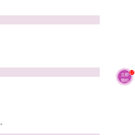
17
立即
預約
。