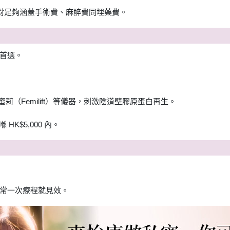
 絕對足夠涵蓋手術費、麻醉費同埋藥費。
首選。
蜜莉（Femilift）等儀器，刺激陰道壁膠原蛋白再生。
HK$5,000 內。
常一次療程就見效。