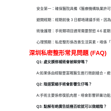
安全第一：確保醫院具備《醫療機構執業許可
避開經期：經期前後 3 日都唔建議手術，因
術後護理：手術類項目通常需要禁慾 4-6 星期
心理預期：私密整形係改善生活質素，唔係「
深圳私密整形常見問題 (FAQ)
Q1: 處女膜修補術會被睇穿嗎？
A:如果係由經驗豐富嘅醫生進行微創縫合，
Q2: 陰道緊縮手術會影響生仔嗎？
A:手術主要係修復肌肉層，唔會影響卵巢功
Q3: 點解有啲廣告話幾百蚊就可以做縮陰？