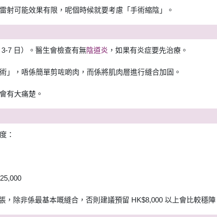
雷射可能效果有限，呢個時候就要考慮「手術縮陰」。
3-7 日）。醫生會檢查有無
陰道炎
，如果有炎症要先治療。
術」，唔係簡單剪咗啲肉，而係將肌肉層進行縫合加固。
會有大痛楚。
度：
5,000
緊張，除非係最基本嘅縫合，否則建議預留 HK$8,000 以上會比較穩陣