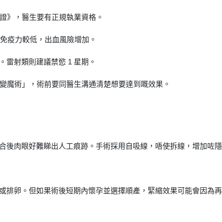
證》，醫生要有正規執業資格。
為免疫力較低，出血風險增加。
。雷射類則建議禁慾 1 星期。
變魔術」，術前要同醫生溝通清楚想要達到嘅效果。
癒合後肉眼好難睇出人工痕跡。手術採用自吸線，唔使拆線，增加咗
能或排卵。但如果術後短期內懷孕並選擇順產，緊縮效果可能會因為