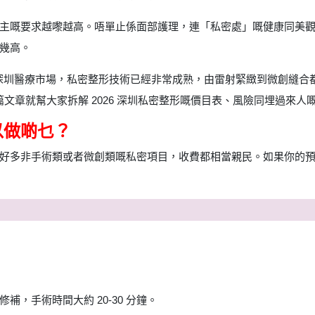
主嘅要求越嚟越高。唔單止係面部護理，連「私密處」嘅健康同美
幾高。
年嘅深圳醫療市場，私密整形技術已經非常成熟，由雷射緊緻到微創縫
呢篇文章就幫大家拆解 2026 深圳私密整形嘅價目表、風險同埋過來人
可以做啲乜？
非手術類或者微創類嘅私密項目，收費都相當親民。如果你的預算係 HK$
，手術時間大約 20-30 分鐘。