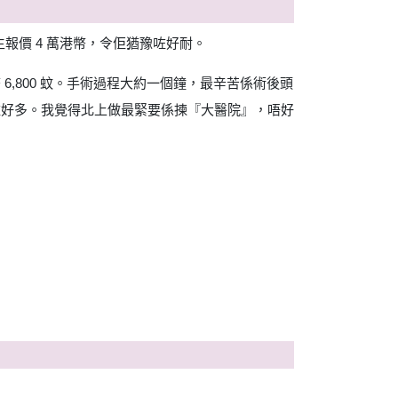
報價 4 萬港幣，令佢猶豫咗好耐。
,800 蚊。手術過程大約一個鐘，最辛苦係術後頭
咗好多。我覺得北上做最緊要係揀『大醫院』，唔好