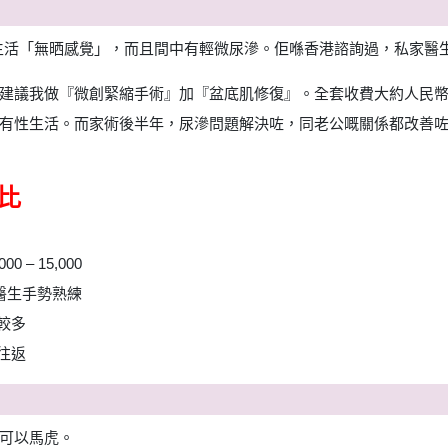
生活「無晒感覺」，而且間中有輕微尿滲。佢喺香港諮詢過，私家醫生
議我做『微創緊縮手術』加『盆底肌修復』。全套收費大約人民幣 6
有性生活。而家術後半年，尿滲問題解決咗，同老公嘅關係都改善
對比
0 – 15,000
醫生手勢熟練
較多
往返
可以馬虎。