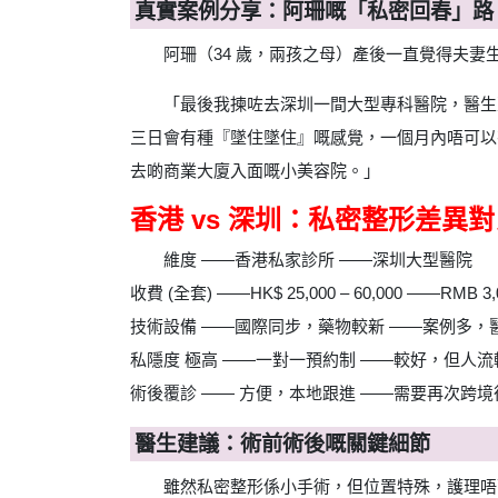
真實案例分享：阿珊嘅「私密回春」路
阿珊（34 歲，兩孩之母）產後一直覺得夫妻
「最後我揀咗去深圳一間大型專科醫院，醫生建
三日會有種『墜住墜住』嘅感覺，一個月內唔可以
去啲商業大廈入面嘅小美容院。」
香港 vs 深圳：私密整形差異
維度 ——香港私家診所 ——深圳大型醫院
收費 (全套) ——HK$ 25,000 – 60,000 ——RMB 3,00
技術設備 ——國際同步，藥物較新 ——案例多，
私隱度 極高 ——一對一預約制 ——較好，但人流
術後覆診 —— 方便，本地跟進 ——需要再次跨境
醫生建議：術前術後嘅關鍵細節
雖然私密整形係小手術，但位置特殊，護理唔