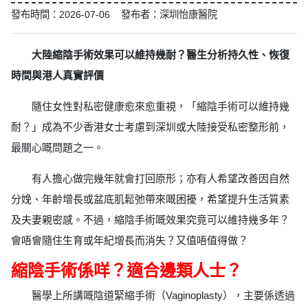
發布時間：2026-07-06 發布者：深圳怡康醫院
大陸縮陰手術效果可以維持幾耐？醫生分析持久性、恢復
時間與港人真實評價
隨住女性對私密健康愈來愈重視，「縮陰手術可以維持幾
耐？」成為不少香港女士考慮到深圳或大陸接受私密整形前，
最關心嘅問題之一。
有人擔心做完幾年就會打回原形；亦有人希望改善因自然
分娩、年齡增長或盆底肌鬆弛帶來嘅困擾，希望提升生活質素
及夫妻親密感。不過，縮陰手術嘅效果究竟可以維持幾多年？
會唔會隨住生育或年紀增長而消失？又值唔值得做？
縮陰手術係咩？適合邊類人士？
醫學上所講嘅陰道緊縮手術（Vaginoplasty），主要係透過