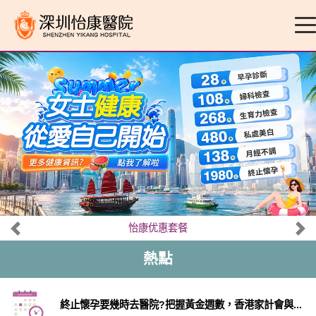
怡康优惠套餐
熱點
終止懷孕要幾時去醫院?把握黃金週數，香港家計會與...