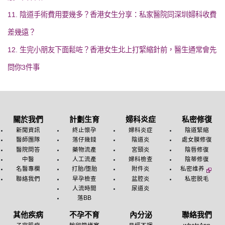
11. 陰道手術費用要幾多？香港女生分享：私家醫院同深圳婦科收費
差幾遠？
12. 生完小朋友下面鬆咗？香港女生北上打緊縮針前，醫生通常會先
問你3件事
關於我們
計劃生育
婦科炎症
私密修復
新聞資訊
終止懷孕
婦科炎症
陰道緊縮
醫師團隊
落仔幾錢
陰道炎
處女膜修復
醫院問答
藥物流產
宮頸炎
陰唇修復
中醫
人工流產
婦科檢查
陰蒂修復
名醫專欄
打胎/堕胎
附件炎
私密维养
聯絡我們
早孕檢查
盆腔炎
私密脱毛
人流時間
尿道炎
落BB
其他疾病
不孕不育
內分泌
聯絡我們