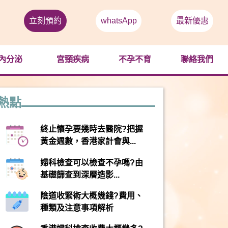
立刻預約
whatsApp
最新優惠
內分泌
宮頸疾病
不孕不育
聯絡我們
熱點
終止懷孕要幾時去醫院?把握
黃金週數，香港家計會與...
婦科檢查可以檢查不孕嗎?由
基礎篩查到深層造影...
陰道收緊術大概幾錢?費用、
種類及注意事項解析