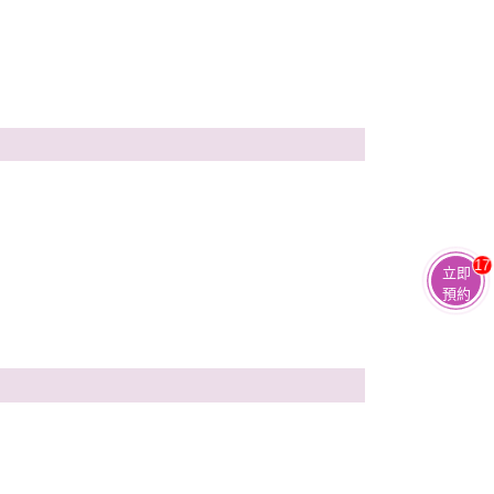
17
立即
預約