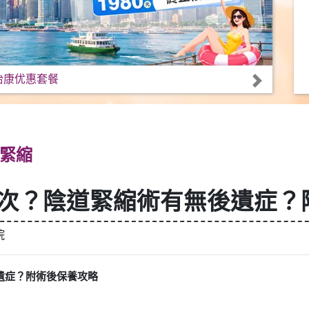
怡康优惠套餐
緊縮
1次？陰道緊縮術有無後遺症？
院
遺症？附術後保養攻略