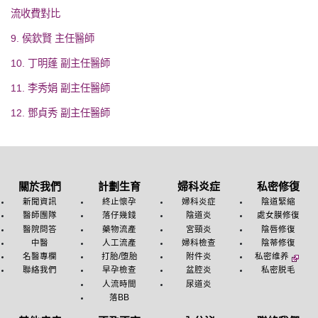
流收費對比
9. 侯欽賢 主任醫師
10. 丁明蓬 副主任醫師
11. 李秀娟 副主任醫師
12. 鄧貞秀 副主任醫師
關於我們
計劃生育
婦科炎症
私密修復
新聞資訊
終止懷孕
婦科炎症
陰道緊縮
醫師團隊
落仔幾錢
陰道炎
處女膜修復
醫院問答
藥物流產
宮頸炎
陰唇修復
中醫
人工流產
婦科檢查
陰蒂修復
名醫專欄
打胎/堕胎
附件炎
私密维养
聯絡我們
早孕檢查
盆腔炎
私密脱毛
人流時間
尿道炎
落BB