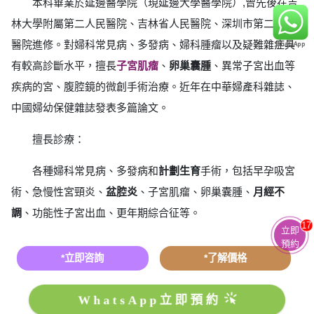
本科畢業於延邊醫學院（現延邊大學醫學院）,曾先後在吉
林大學附屬第二人民醫院、吉林省人民醫院、深圳市第二人民
醫院進修。對婦科常見病、多發病、婦科腫瘤以及疑難雜症具
有較高診斷水平，擅長
子宮肌瘤
、
卵巢囊腫
、異常子宮出血等
疾病的宮、腹腔鏡的微創手術治療。近年在中華婦產科雜誌、
中國婦幼保健雜誌發表多篇論文。
擅長診療：
各種婦科常見病、多發病和
計劃生育
手術，包括早孕吸宮
術、急慢性宮頸炎、
盆腔炎
、子宮肌瘤、卵巢囊腫、
月經不
調
、功能性子宮出血、更年期綜合征等。
17
立即
預約
*立即咨詢
*了解價格
WhatsApp立即預約