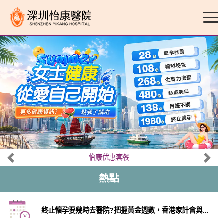
怡康优惠套餐
熱點
終止懷孕要幾時去醫院?把握黃金週數，香港家計會與...