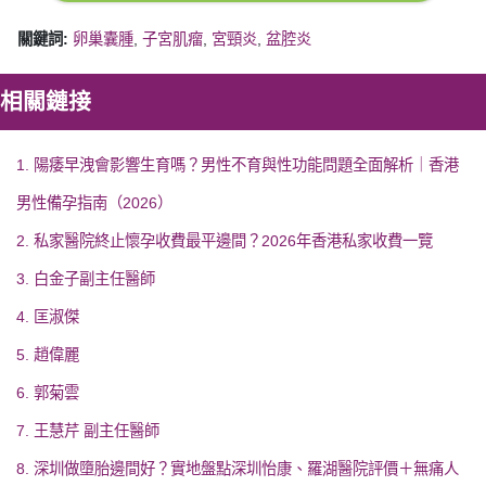
關鍵詞:
卵巢囊腫
,
子宮肌瘤
,
宮頸炎
,
盆腔炎
相關鏈接
1. 陽痿早洩會影響生育嗎？男性不育與性功能問題全面解析｜香港
男性備孕指南（2026）
2. 私家醫院終止懷孕收費最平邊間？2026年香港私家收費一覽
3. 白金子副主任醫師
4. 匡淑傑
5. 趙偉麗
6. 郭菊雲
7. 王慧芹 副主任醫師
8. 深圳做墮胎邊間好？實地盤點深圳怡康、羅湖醫院評價＋無痛人