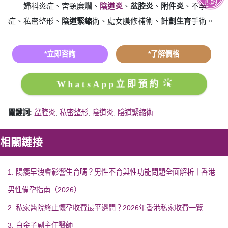
預約
婦科炎症、宮頸糜爛、
陰道炎
、
盆腔炎
、
附件炎
、不孕
症、私密整形、
陰道緊縮
術、處女膜修補術、
計劃生育
手術。
*立即咨詢
*了解價格
WhatsApp立即預約
關鍵詞:
盆腔炎
,
私密整形
,
陰道炎
,
陰道緊縮術
相關鏈接
1. 陽痿早洩會影響生育嗎？男性不育與性功能問題全面解析｜香港
男性備孕指南（2026）
2. 私家醫院終止懷孕收費最平邊間？2026年香港私家收費一覽
3. 白金子副主任醫師