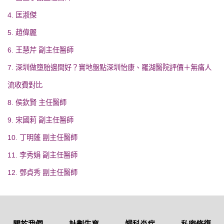
4. 匡淑傑
5. 趙偉麗
6. 王慧芹 副主任醫師
7. 深圳做墮胎邊間好？實地盤點深圳怡康、羅湖醫院評價＋無痛人
流收費對比
8. 侯欽賢 主任醫師
9. 宋國莉 副主任醫師
10. 丁明蓬 副主任醫師
11. 李秀娟 副主任醫師
12. 鄧貞秀 副主任醫師
關於我們
計劃生育
婦科炎症
私密修復