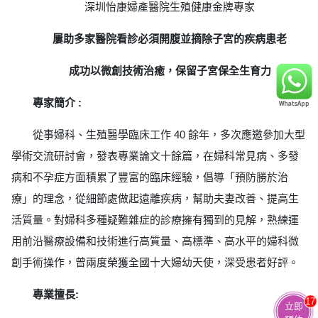
深圳怡康婦產醫院生殖健康金牌專家
屢助多家醫院看診必須開腹並摘除子宮的疾病患老
成功以微創技術治癒，保留子宮保全生育力
專家簡介 :
從事婦科、生殖醫學臨床工作 40 餘年，多次應邀參加大型
學術交流研討會，發表專業論文十餘篇，在婦科常見病、多發
病和不孕症方面積累了豐富的臨床經驗，倡導「預防勝於治
療」的理念，從細節處做起遠離疾病，幫助夫妻改善、提高生
活質量。對婦科多種疑難雜症的診療擁有獨到的見解，熟練運
用前沿醫療設備和技術進行高質量、高標準、高水平的婦科微
創手術操作，曾兩度榮獲全國十大婦幼天使，深受患者好評。
專業擅長:
17
立即