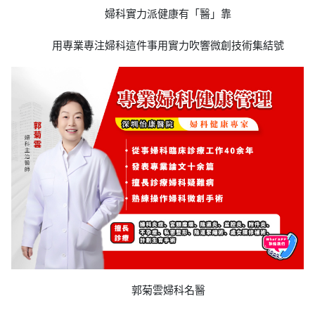
婦科實力派健康有「醫」靠
用專業專注婦科這件事用實力吹響微創技術集結號
郭菊雲婦科名醫