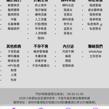
新聞資訊
終止懷孕
婦科炎症
陰道緊縮
醫師團隊
落仔幾錢
陰道炎
處女膜修復
醫院問答
藥物流產
宮頸炎
陰唇修復
中醫
人工流產
婦科檢查
陰蒂修復
名醫專欄
打胎/堕胎
附件炎
私密维养
聯絡我們
早孕檢查
盆腔炎
私密脱毛
人流時間
尿道炎
落BB
其他疾病
不孕不育
內分泌
聯絡我們
子宮肌瘤
輸卵管堵塞
月經不調
whatsApp
婦科腫瘤
多囊卵巢
痛經
立刻咨询
精液检查
卵巢早衰
閉經
HPV检查
子宮內膜異位
宮頸疾病
取環
上環
包皮
門診時間(節假日無休) ：08:30-21:00
2026 ©
本網站信息僅供慘考，不能作爲診療及醫療依據
醫院地址：深圳市羅湖區紅桂路1018號(離羅湖口岸10分鍾路程)