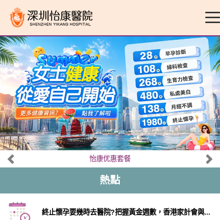
怡康优惠套餐
熱點
終止懷孕要幾時去醫院?把握黃金週數，香港家計會與...