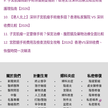
9. 子宮肌瘤微創手術恢復期要幾耐？香港女性深圳治療流程及術後
護理指南【2026】
10. 【港人北上】深圳子宮肌瘤手術幾多錢？香港私家醫院 VS 深圳
收費比較【2026】
11. 子宮肌瘤一定要做手術？保宮治療、腹腔鏡及藥物治療全面比較
12. 宮腔鏡手術費用及檢查流程全攻略【2026】香港VS深圳收費、
恢復時間一次睇清
關於我們
計劃生育
婦科炎症
私密修復
新聞資訊
終止懷孕
婦科炎症
陰道緊縮
醫師團隊
落仔幾錢
陰道炎
處女膜修復
醫院問答
藥物流產
宮頸炎
陰唇修復
中醫
人工流產
婦科檢查
陰蒂修復
名醫專欄
打胎/堕胎
附件炎
私密维养
聯絡我們
早孕檢查
盆腔炎
私密脱毛