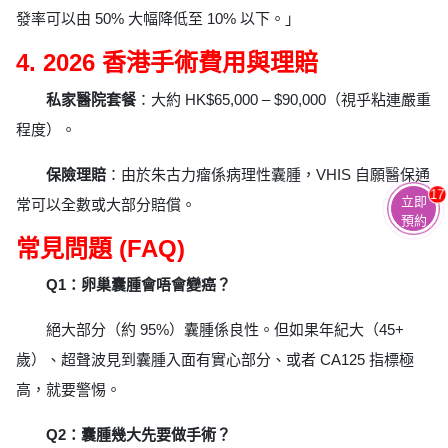
發率可以由 50% 大幅降低至 10% 以下。」
4. 2026 香港手術費用與理賠
私家醫院套餐
：大約 HK$65,000 – $90,000（視乎粘連嚴重
程度）。
保險理賠
：由於朱古力瘤係病理性囊腫，VHIS 自願醫保通
17
立即
常可以全數或大部分賠償。
預約
常見問題 (FAQ)
Q1：卵巢囊腫會唔會變癌？
絕大部分（約 95%）囊腫係良性。但如果年紀大（45+
歲）、超聲波見到囊腫入面有實心部分、或者 CA125 指標極
高，就要警惕。
Q2：囊腫幾大先要做手術？