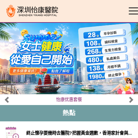
怡康优惠套餐
熱點
終止懷孕要幾時去醫院?把握黃金週數，香港家計會與...