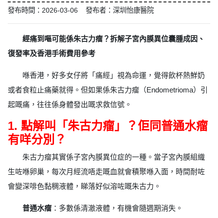
發布時間：2026-03-06 發布者：深圳怡康醫院
經痛到嘔可能係朱古力瘤？拆解子宮內膜異位囊腫成因、
復發率及香港手術費用參考
喺香港，好多女仔將「痛經」視為命運，覺得飲杯熱鮮奶
或者食粒止痛藥就得。但如果係朱古力瘤（Endometrioma）引
起嘅痛，往往係身體發出嘅求救信號。
1. 點解叫「朱古力瘤」？佢同普通水瘤
有咩分別？
朱古力瘤其實係子宮內膜異位症的一種。當子宮內膜組織
生咗喺卵巢，每次月經流唔走嘅血就會積聚喺入面，時間耐咗
會變深啡色黏稠液體，睇落好似溶咗嘅朱古力。
普通水瘤
：多數係清澈液體，有機會隨週期消失。