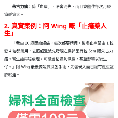
朱古力瘤
：係「血瘤」，唔會消失，而且會隨住每次月經
愈變愈大。
2. 真實案例：阿 Wing 嘅「止痛藥人
生」
「我由 20 歲開始經痛，每次都要請假。後嚟止痛藥由 1 粒
變 4 粒都無用，去照超聲波先發現左邊卵巢有粒 5cm 嘅朱古力
瘤。醫生話再唔處理，可能會粘連到條腸，甚至影響以後生
仔。」阿 Wing 最後揀咗做微創手術，先發現入面已經有嚴重盆
腔粘連。