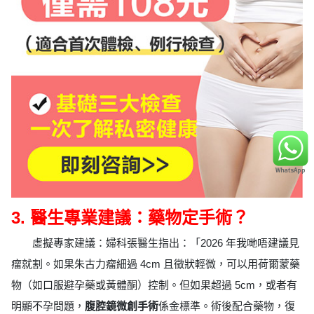
3. 醫生專業建議：藥物定手術？
虛擬專家建議：婦科張醫生指出：「2026 年我哋唔建議見
瘤就割。如果朱古力瘤細過 4cm 且徵狀輕微，可以用荷爾蒙藥
物（如口服避孕藥或黃體酮）控制。但如果超過 5cm，或者有
明顯不孕問題，
腹腔鏡微創手術
係金標準。術後配合藥物，復