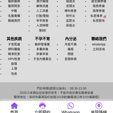
醫師團隊
落仔幾錢
陰道炎
處女膜修復
醫院問答
藥物流產
宮頸炎
陰唇修復
中醫
人工流產
婦科檢查
陰蒂修復
名醫專欄
打胎/堕胎
附件炎
私密维养
聯絡我們
早孕檢查
盆腔炎
私密脱毛
人流時間
尿道炎
落BB
其他疾病
不孕不育
內分泌
聯絡我們
子宮肌瘤
輸卵管堵塞
月經不調
whatsApp
婦科腫瘤
多囊卵巢
痛經
立刻咨询
精液检查
卵巢早衰
閉經
HPV检查
子宮內膜異位
宮頸疾病
取環
上環
包皮
門診時間(節假日無休) ：08:30-21:00
2026 ©
本網站信息僅供慘考，不能作爲診療及醫療依據
醫院地址：深圳市羅湖區紅桂路1018號(離羅湖口岸10分鍾路程)
友情链接：
深圳人流医院
深圳終止懷孕醫院
首頁
立即预约
Whatsapp
來院路線