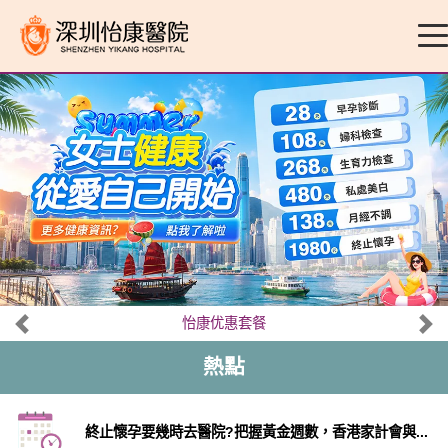
怡康优惠套餐
熱點
終止懷孕要幾時去醫院?把握黃金週數，香港家計會與...