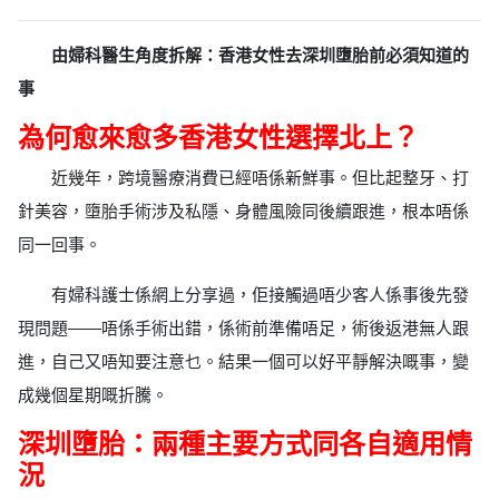
由婦科醫生角度拆解：香港女性去深圳墮胎前必須知道的
事
為何愈來愈多香港女性選擇北上？
近幾年，跨境醫療消費已經唔係新鮮事。但比起整牙、打
針美容，墮胎手術涉及私隱、身體風險同後續跟進，根本唔係
同一回事。
有婦科護士係網上分享過，佢接觸過唔少客人係事後先發
現問題——唔係手術出錯，係術前準備唔足，術後返港無人跟
進，自己又唔知要注意乜。結果一個可以好平靜解決嘅事，變
成幾個星期嘅折騰。
深圳墮胎：兩種主要方式同各自適用情
況