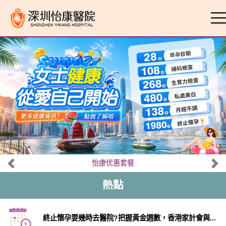
怡康优惠套餐
熱點
終止懷孕要幾時去醫院?把握黃金週數，香港家計會與...