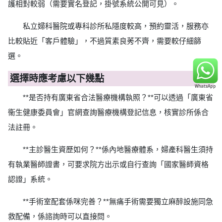
護相對較弱（需要實名登記，掛號系統公開可見）。
私立婦科醫院或專科診所私隱度較高，預約靈活，服務亦
比較貼近「客戶體驗」，不過質素良莠不齊，需要較仔細篩
選。
選擇時應考慮以下幾點
**是否持有廣東省合法醫療機構執照？**可以透過「廣東省
衞生健康委員會」官網查詢醫療機構登記信息，核實診所係合
法註冊。
**主診醫生資歷如何？**係內地醫療體系，婦產科醫生須持
有執業醫師證書，可要求院方出示或自行查詢「國家醫師資格
認證」系統。
**手術室配套係咪完善？**無痛手術需要獨立麻醉設施同急
救配備，係諮詢時可以直接問。