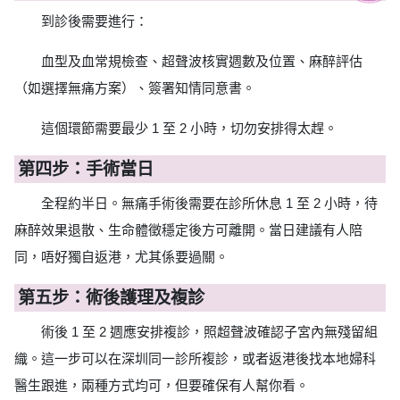
到診後需要進行：
血型及血常規檢查、超聲波核實週數及位置、麻醉評估
（如選擇無痛方案）、簽署知情同意書。
這個環節需要最少 1 至 2 小時，切勿安排得太趕。
第四步：手術當日
全程約半日。無痛手術後需要在診所休息 1 至 2 小時，待
麻醉效果退散、生命體徵穩定後方可離開。當日建議有人陪
同，唔好獨自返港，尤其係要過關。
第五步：術後護理及複診
術後 1 至 2 週應安排複診，照超聲波確認子宮內無殘留組
織。這一步可以在深圳同一診所複診，或者返港後找本地婦科
醫生跟進，兩種方式均可，但要確保有人幫你看。