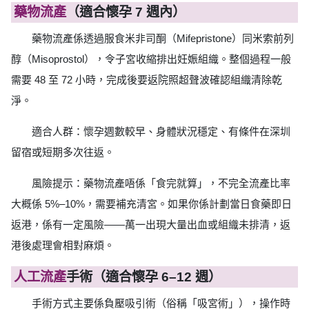
藥物流產
（適合懷孕 7 週內）
藥物流產係透過服食米非司酮（Mifepristone）同米索前列
醇（Misoprostol），令子宮收縮排出妊娠組織。整個過程一般
需要 48 至 72 小時，完成後要返院照超聲波確認組織清除乾
淨。
適合人群：懷孕週數較早、身體狀況穩定、有條件在深圳
留宿或短期多次往返。
風險提示：藥物流產唔係「食完就算」，不完全流產比率
大概係 5%–10%，需要補充清宮。如果你係計劃當日食藥即日
返港，係有一定風險——萬一出現大量出血或組織未排清，返
港後處理會相對麻煩。
人工流產
手術（適合懷孕 6–12 週）
手術方式主要係負壓吸引術（俗稱「吸宮術」），操作時