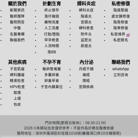
關於我們
計劃生育
婦科炎症
私密修復
新聞資訊
終止懷孕
婦科炎症
陰道緊縮
醫師團隊
落仔幾錢
陰道炎
處女膜修復
醫院問答
藥物流產
宮頸炎
陰唇修復
中醫
人工流產
婦科檢查
陰蒂修復
名醫專欄
打胎/堕胎
附件炎
私密维养
聯絡我們
早孕檢查
盆腔炎
私密脱毛
人流時間
尿道炎
落BB
其他疾病
不孕不育
內分泌
聯絡我們
子宮肌瘤
輸卵管堵塞
月經不調
whatsApp
婦科腫瘤
多囊卵巢
痛經
立刻咨询
精液检查
卵巢早衰
閉經
HPV检查
子宮內膜異位
宮頸疾病
取環
上環
包皮
門診時間(節假日無休) ：08:30-21:00
2026 ©
本網站信息僅供慘考，不能作爲診療及醫療依據
醫院地址：深圳市羅湖區紅桂路1018號(離羅湖口岸10分鍾路程)