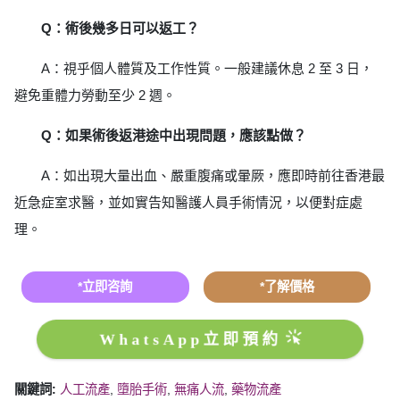
Q：術後幾多日可以返工？
A：視乎個人體質及工作性質。一般建議休息 2 至 3 日，
避免重體力勞動至少 2 週。
Q：如果術後返港途中出現問題，應該點做？
A：如出現大量出血、嚴重腹痛或暈厥，應即時前往香港最
近急症室求醫，並如實告知醫護人員手術情況，以便對症處
理。
*立即咨詢
*了解價格
WhatsApp立即預約
關鍵詞:
人工流產
,
墮胎手術
,
無痛人流
,
藥物流產