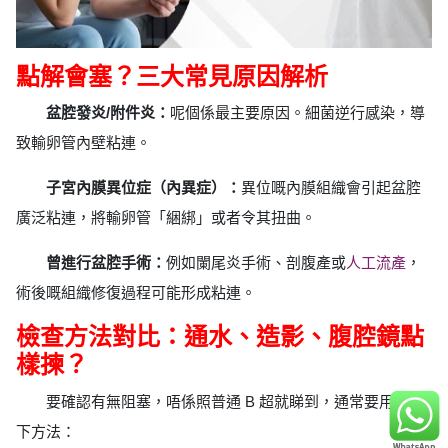
點解會塞？三大常見原因解析
盆腔發炎/附件炎：
呢個係最主要原因。細菌逆行感染，導
致輸卵管內壁粘連。
子宮內膜異位症（內異症）：
異位嘅內膜組織會引起盆腔
廣泛粘連，將輸卵管「綑綁」或者令其扭曲。
曾進行盆腔手術：
例如闌尾炎手術、剖腹產或
人工流產
，
術後嘅組織修復過程可能形成粘連。
檢查方法對比：通水、造影、腹腔鏡點
樣揀？
要確認有無阻塞，唔係照普通 B 超就睇到，通常要用到以
下方法：