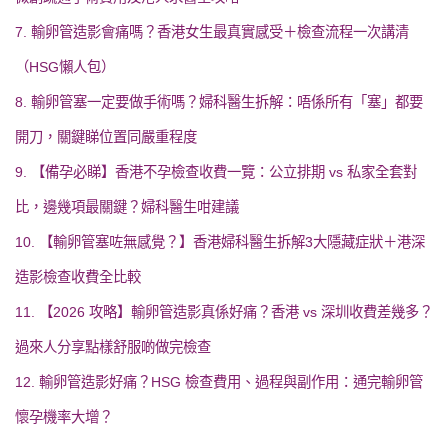
7. 輸卵管造影會痛嗎？香港女生最真實感受＋檢查流程一次講清
（HSG懶人包）
8. 輸卵管塞一定要做手術嗎？婦科醫生拆解：唔係所有「塞」都要
開刀，關鍵睇位置同嚴重程度
9. 【備孕必睇】香港不孕檢查收費一覽：公立排期 vs 私家全套對
比，邊幾項最關鍵？婦科醫生咁建議
10. 【輸卵管塞咗無感覺？】香港婦科醫生拆解3大隱藏症狀＋港深
造影檢查收費全比較
11. 【2026 攻略】輸卵管造影真係好痛？香港 vs 深圳收費差幾多？
過來人分享點樣舒服啲做完檢查
12. 輸卵管造影好痛？HSG 檢查費用、過程與副作用：通完輸卵管
懷孕機率大增？