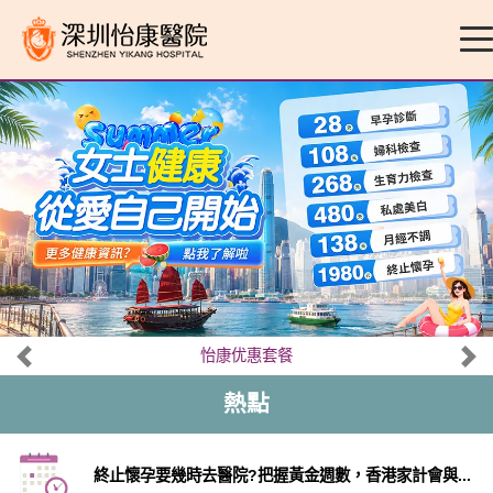
怡康优惠套餐
熱點
終止懷孕要幾時去醫院?把握黃金週數，香港家計會與...