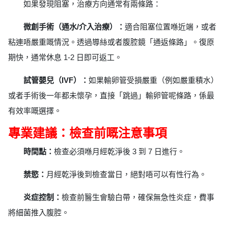
如果發現阻塞，治療方向通常有兩條路：
微創手術（通水/介入治療）：
適合阻塞位置喺近端，或者
粘連唔嚴重嘅情況。透過導絲或者腹腔鏡「通返條路」。復原
期快，通常休息 1-2 日即可返工。
試管嬰兒（IVF）：
如果輸卵管受損嚴重（例如嚴重積水）
或者手術後一年都未懷孕，直接「跳過」輸卵管呢條路，係最
有效率嘅選擇。
專業建議：檢查前嘅注意事項
時間點：
檢查必須喺月經乾淨後 3 到 7 日進行。
禁慾：
月經乾淨後到檢查當日，絕對唔可以有性行為。
炎症控制：
檢查前醫生會驗白帶，確保無急性炎症，費事
將細菌推入腹腔。