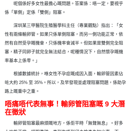
呢個係好多女性最擔心嘅問題。答案係：唔一定，要視乎
係「單側」定係「雙側」阻塞。
深圳某三甲醫院生殖醫學科主任（專業觀點）指出：「女
性有兩條輸卵管。如果只係單側阻塞，而另一側功能正常，依
然有自然受孕嘅機會，只係機率會減半。但如果是雙側完全阻
塞，精子同卵子就完全無法結合，呢種情況下，自然懷孕嘅機
率基本上係零。」
根據數據統計，喺女性不孕症嘅成因入面，輸卵管因素佔
咗大約 25% 至 35%。所以，及早發現並處理阻塞問題，係助孕
路上嘅重中之重。
唔痛唔代表無事！輸卵管阻塞嘅 9 大潛
在徵狀
輸卵管阻塞最麻煩嘅地方，係佢平時「無聲無息」。好多