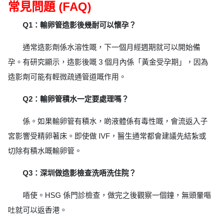
常見問題 (FAQ)
Q1：輸卵管造影後幾耐可以懷孕？
通常造影劑係水溶性嘅，下一個月經週期就可以開始備
孕。有研究顯示，造影後嘅 3 個月內係「黃金受孕期」，因為
造影劑可能有輕微疏通管道嘅作用。
Q2：輸卵管積水一定要處理嗎？
係。如果輸卵管有積水，啲液體係有毒性嘅，會流返入子
宮影響受精卵著床。即使做 IVF，醫生通常都會建議先結紮或
切除有積水嘅輸卵管。
Q3：深圳做造影檢查洗唔洗住院？
唔使。HSG 係門診檢查，做完之後觀察一個鐘，無頭暈嘔
吐就可以返香港。