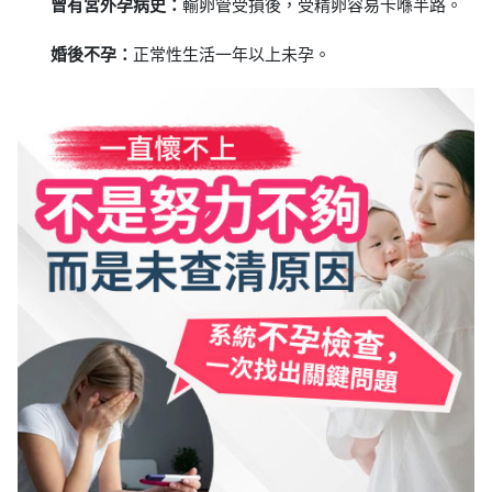
曾有宮外孕病史：
輸卵管受損後，受精卵容易卡喺半路。
婚後不孕：
正常性生活一年以上未孕。