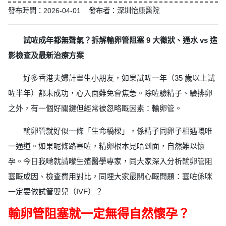
發布時間：2026-04-01 發布者：深圳怡康醫院
試咗成年都無聲氣？拆解輸卵管阻塞 9 大徵狀、通水 vs 造
影檢查及最新治療方案
好多香港夫婦計畫生小朋友，如果試咗一年（35 歲以上試
咗半年）都未成功，心入面難免會焦急。除咗驗精子、驗排卵
之外，有一個好關鍵但經常被忽略嘅因素：輸卵管。
輸卵管就好似一條「生命橋樑」，係精子同卵子相遇嘅唯
一通道。如果呢條路塞咗，精卵根本見唔到面，自然難以懷
孕。今日我哋就請嚟生殖醫學專家，同大家深入分析輸卵管阻
塞嘅成因、檢查費用對比，同埋大家最關心嘅問題：塞咗係咪
一定要做試管嬰兒（IVF）？
輸卵管阻塞就一定無得自然懷孕？