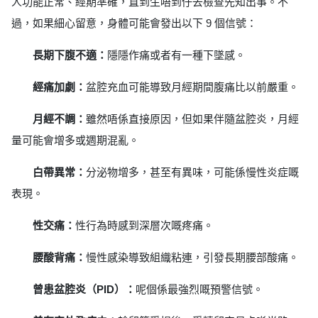
人功能正常、經期準確，直到生唔到仔去檢查先知出事。不
過，如果細心留意，身體可能會發出以下 9 個信號：
長期下腹不適：
隱隱作痛或者有一種下墜感。
經痛加劇：
盆腔充血可能導致月經期間腹痛比以前嚴重。
月經不調：
雖然唔係直接原因，但如果伴隨盆腔炎，月經
量可能會增多或週期混亂。
白帶異常：
分泌物增多，甚至有異味，可能係慢性炎症嘅
表現。
性交痛：
性行為時感到深層次嘅疼痛。
腰酸背痛：
慢性感染導致組織粘連，引發長期腰部酸痛。
曾患盆腔炎（PID）：
呢個係最強烈嘅預警信號。