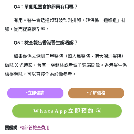
Q4：單側阻塞食排卵藥有用嗎？
有用。醫生會透過超聲波監測排卵，確保係「通嗰邊」排
卵，從而提高懷孕率。
Q5：檢查報告香港醫生認唔認？
如果你係去深圳三甲醫院（如人民醫院、港大深圳醫院）
做嘅 X 光造影，會有一張菲林或者電子雲端圖像。香港醫生係
睇得明嘅，可以直接作為診斷參考。
*立即咨詢
*了解價格
WhatsApp立即預約
關鍵詞:
輸卵管檢查費用