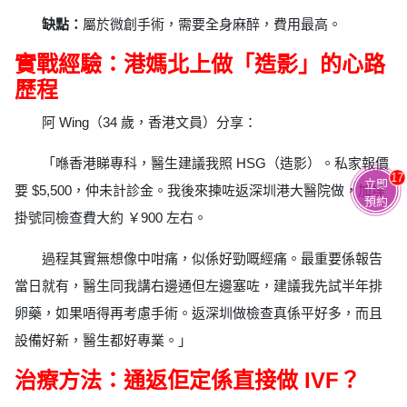
缺點：
屬於微創手術，需要全身麻醉，費用最高。
實戰經驗：港媽北上做「造影」的心路
歷程
阿 Wing（34 歲，香港文員）分享：
「喺香港睇專科，醫生建議我照 HSG（造影）。私家報價
17
立即
要 $5,500，仲未計診金。我後來揀咗返深圳港大醫院做，加埋
預約
掛號同檢查費大約 ￥900 左右。
過程其實無想像中咁痛，似係好勁嘅經痛。最重要係報告
當日就有，醫生同我講右邊通但左邊塞咗，建議我先試半年排
卵藥，如果唔得再考慮手術。返深圳做檢查真係平好多，而且
設備好新，醫生都好專業。」
治療方法：通返佢定係直接做 IVF？