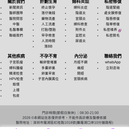
關於我們
計劃生育
婦科炎症
私密修復
新聞資訊
終止懷孕
婦科炎症
陰道緊縮
醫師團隊
落仔幾錢
陰道炎
處女膜修復
醫院問答
藥物流產
宮頸炎
陰唇修復
中醫
人工流產
婦科檢查
陰蒂修復
名醫專欄
打胎/堕胎
附件炎
私密维养
聯絡我們
早孕檢查
盆腔炎
私密脱毛
人流時間
尿道炎
落BB
其他疾病
不孕不育
內分泌
聯絡我們
子宮肌瘤
輸卵管堵塞
月經不調
whatsApp
婦科腫瘤
多囊卵巢
痛經
立刻咨询
精液检查
卵巢早衰
閉經
HPV检查
子宮內膜異位
宮頸疾病
取環
上環
包皮
門診時間(節假日無休) ：08:30-21:00
2026 ©
本網站信息僅供慘考，不能作爲診療及醫療依據
醫院地址：深圳市羅湖區紅桂路1018號(離羅湖口岸10分鍾路程)