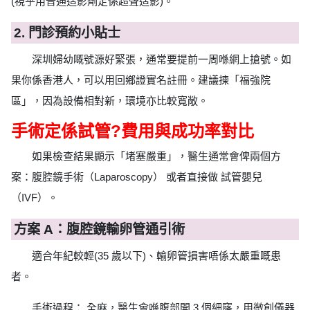
(視乎用普通造影劑定係超聲造影)。
2. 門診預約小貼士
深圳婦幼嘅號源好緊張，通常要提前一周喺網上搶號。如
果你係香港人，可以用回鄉證實名註冊。建議揀「福強院
區」，因為設備相對新，環境亦比較寬敞。
手術定係試管?費用與成功率對比
如果檢查結果顯示「堵塞嚴重」，醫生通常會俾兩個方
案：腹腔鏡手術（Laparoscopy） 或者直接做 試管嬰兒
（IVF）。
方案 A：腹腔鏡輸卵管通引術
適合年紀較輕(35 歲以下)、輸卵管損害唔係太嚴重嘅患
者。
手術過程： 全麻，醫生會喺腹部開 3 個細窿，用微創儀器