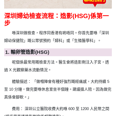
深圳婦幼檢查流程：造影(HSG)係第一
步
喺深圳做檢查，程序同香港有啲唔同。你首先要喺「深圳
婦幼保健院」嘅公眾號預約「婦科」或「生殖醫學科」。
1. 輸卵管造影(HSG)
呢個係最常用嘅檢查方法。醫生會將造影劑注入子宮，透
過 X 光觀察藥水流動情況。
體驗描述： 「做嗰陣會有種好強烈嘅經痛感，大約持續 5
至 10 分鐘，做完要喺休息室坐半個鐘。建議搵人陪，因為做完
真係會腳軟。」
費用： 深圳公立醫院收費大約喺 600 至 1200 人民幣之間