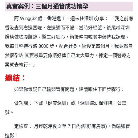
真實案例：三個月通管成功懷孕
阿 Wing(32 歲，香港返工，週末住深圳)分享： 「我之前喺
香港查到右邊塞咗，左邊通而不暢。當時好絕望，後尾喺深圳
婦幼做咗腹腔鏡。醫生好細心，術後仲開咗啲中藥俾我調理。
我每日堅持行路 8000 步，配合針灸。術後第四個月，我竟然自
然懷孕咗!其實最重要係唔好俾自己太大壓力，揀定一個醫療方
案就去執行。」
總結：
如果你懷疑自己輸卵管有問題，建議跟住下面步驟行：
做功課： 下載「健康深圳」或「深圳婦幼保健院」公眾
號。
定檢查： 月經乾淨後 3 至 7 日內(唔好有房事)，做輸卵管
造影。