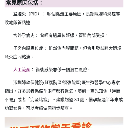
常見原因包括：
盆腔炎（PID）： 呢個係最主要原因，長期嘅婦科炎症導
致輸卵管粘連。
宮外孕病史： 曾經有過異位妊娠，管腔內部受損。
子宮內膜異位症： 雖然係內膜問題，但會引發盆腔大環境
嘅炎症同粘連。
人工流產
： 術後感染亦係一個潛在風險。
深圳婦幼保健院(紅荔院區/福強院區)嘅生殖醫學中心專家
指出，好多患者係備孕兩年都冇聲氣，嚟到一查先知係「通而
不暢」或者「完全堵塞」。建議超過 30 歲、備孕超過半年未成
功嘅女性，可以考慮做個初步篩查。