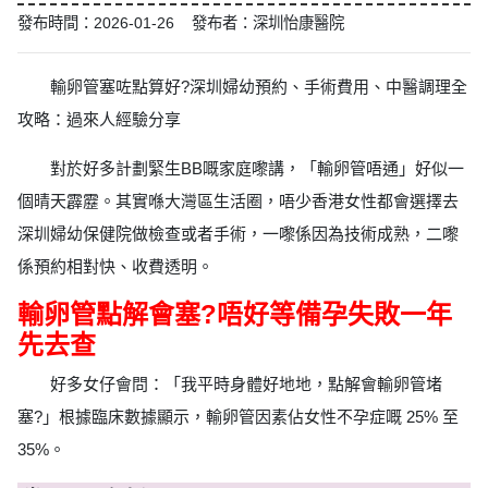
發布時間：2026-01-26 發布者：深圳怡康醫院
輸卵管塞咗點算好?深圳婦幼預約、手術費用、中醫調理全
攻略：過來人經驗分享
對於好多計劃緊生BB嘅家庭嚟講，「輸卵管唔通」好似一
個晴天霹靂。其實喺大灣區生活圈，唔少香港女性都會選擇去
深圳婦幼保健院做檢查或者手術，一嚟係因為技術成熟，二嚟
係預約相對快、收費透明。
輸卵管點解會塞?唔好等備孕失敗一年
先去查
好多女仔會問：「我平時身體好地地，點解會輸卵管堵
塞?」根據臨床數據顯示，輸卵管因素佔女性不孕症嘅 25% 至
35%。