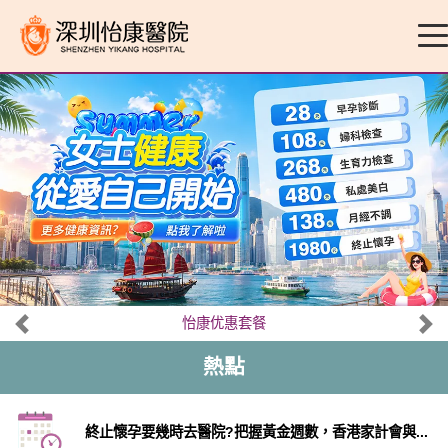
怡康优惠套餐
熱點
終止懷孕要幾時去醫院?把握黃金週數，香港家計會與...