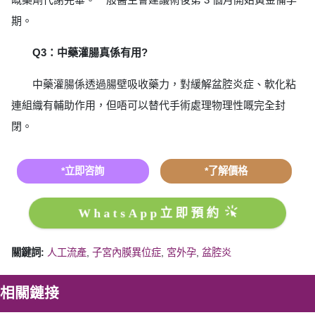
期。
Q3：中藥灌腸真係有用?
中藥灌腸係透過腸壁吸收藥力，對緩解盆腔炎症、軟化粘
連組織有輔助作用，但唔可以替代手術處理物理性嘅完全封
閉。
*立即咨詢
*了解價格
WhatsApp立即預約
關鍵詞:
人工流產
,
子宮內膜異位症
,
宮外孕
,
盆腔炎
相關鏈接