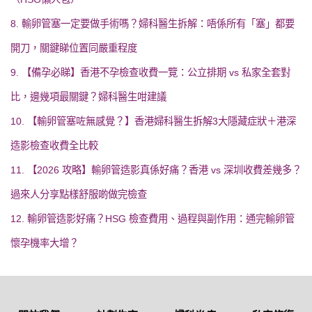
8. 輸卵管塞一定要做手術嗎？婦科醫生拆解：唔係所有「塞」都要
開刀，關鍵睇位置同嚴重程度
9. 【備孕必睇】香港不孕檢查收費一覽：公立排期 vs 私家全套對
比，邊幾項最關鍵？婦科醫生咁建議
10. 【輸卵管塞咗無感覺？】香港婦科醫生拆解3大隱藏症狀＋港深
造影檢查收費全比較
11. 【2026 攻略】輸卵管造影真係好痛？香港 vs 深圳收費差幾多？
過來人分享點樣舒服啲做完檢查
12. 輸卵管造影好痛？HSG 檢查費用、過程與副作用：通完輸卵管
懷孕機率大增？