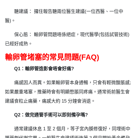
聽建議： 攞住報告聽兩位醫生建議(一位西醫、一位中
醫)。
保心態： 輸卵管問題唔係絕症，現代醫學(包括試管技術)
已經好成熟。
輸卵管堵塞的常見問題(FAQ)
Q1：輸卵管造影會唔會好痛?
痛感因人而異。如果輸卵管本身通暢，只會有輕微酸脹感;
如果嚴重堵塞，推藥時會有明顯憋脹同疼痛。通常術前醫生會
建議食粒止痛藥，痛感大約 15 分鐘會消退。
Q2：做完通管手術可以即刻備孕嗎?
通常建議休息 1 至 2 個月，等子宮內膜修復好，同埋術中
嘅藥劑代謝完畢。一般醫生會建議術後第 3 個月開始黃金備孕