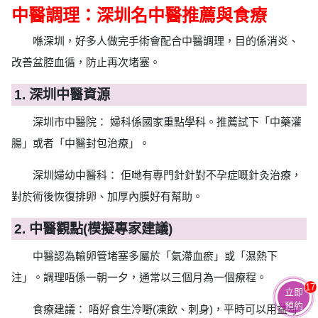
中醫調理：深圳名中醫推薦與食療
喺深圳，好多人做完手術會配合中醫調理，目的係消炎、
改善盆腔血循，防止再次堵塞。
1. 深圳中醫資源
深圳市中醫院： 婦科係國家重點學科。推薦試下「中藥灌
腸」或者「中醫封包治療」。
深圳婦幼中醫科： 佢哋有專門針針對不孕症嘅針灸治療，
對於術後恢復排卵、加厚內膜好有幫助。
2. 中醫觀點(模擬專家建議)
中醫認為輸卵管堵塞多屬於「氣滯血瘀」或「濕熱下
注」。調理唔係一朝一夕，通常以三個月為一個療程。
17
立即
預約
食療建議： 唔好食生冷嘢(凍飲、刺身)，平時可以用益母