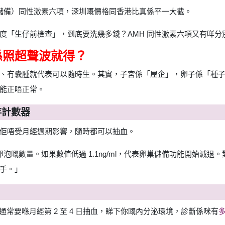
巢儲備）同性激素六項，深圳嘅價格同香港比真係平一大截。
度「生仔前檢查」，到底要洗幾多錢？AMH 同性激素六項又有咩分
係照超聲波就得？
、冇囊腫就代表可以隨時生。其實，子宮係「屋企」，卵子係「種
能正唔正常。
存計數器
佢唔受月經週期影響，隨時都可以抽血。
卵泡嘅數量。如果數值低過 1.1ng/ml，代表卵巢儲備功能開始減
手。」
檢查通常要喺月經第 2 至 4 日抽血，睇下你嘅內分泌環境，診斷係咪有