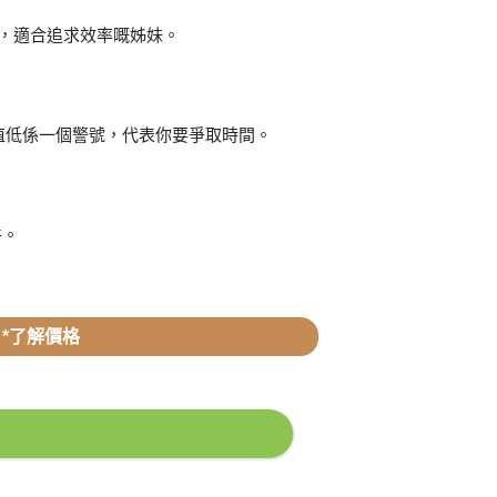
，適合追求效率嘅姊妹。
值低係一個警號，代表你要爭取時間。
件。
*了解價格