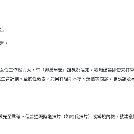
告。
進。
女性工作壓力大，有『卵巢早衰』跡象都唔知。我哋建議即使未打算即
整生育計劃。至於性激素，如果有經期不準、爆瘡等問題，更應該及
日）做先至準確。但普通嘅陰道抹片（如柏氏抹片）或常規內檢，就建議避