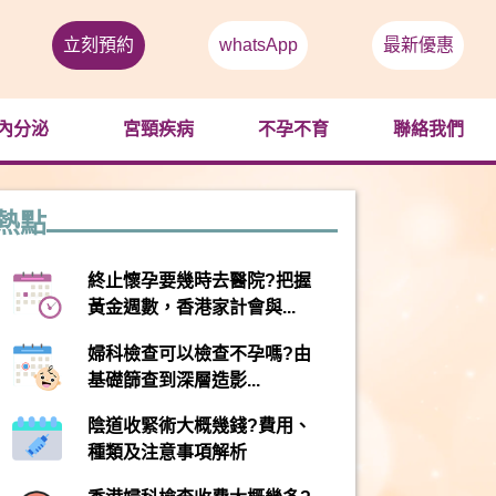
立刻預約
whatsApp
最新優惠
內分泌
宮頸疾病
不孕不育
聯絡我們
熱點
終止懷孕要幾時去醫院?把握
黃金週數，香港家計會與...
婦科檢查可以檢查不孕嗎?由
基礎篩查到深層造影...
陰道收緊術大概幾錢?費用、
種類及注意事項解析