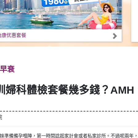
怡康优惠套餐
早衰
圳婦科體檢套餐幾多錢？AM
院
妹準備備孕嗰陣，第一時間諗起家計會或者私家診所。不過呢兩年