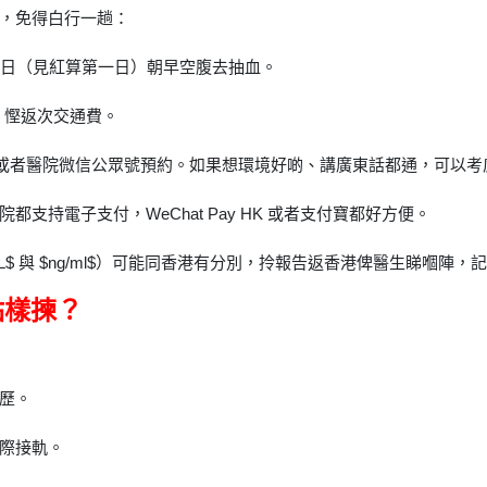
，免得白行一趟：
 3 日（見紅算第一日）朝早空腹去抽血。
，慳返次交通費。
」或者醫院微信公眾號預約。如果想環境好啲、講廣東話都通，可以
支持電子支付，WeChat Pay HK 或者支付寶都好方便。
l/L$ 與 $ng/ml$）可能同香港有分別，拎報告返香港俾醫生睇嗰陣
點樣揀？
歷。
際接軌。