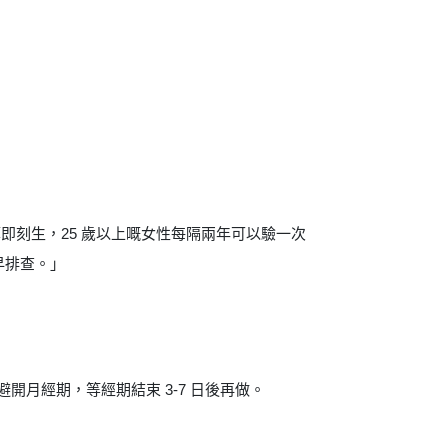
刻生，25 歲以上嘅女性每隔兩年可以驗一次
早排查。」
開月經期，等經期結束 3-7 日後再做。