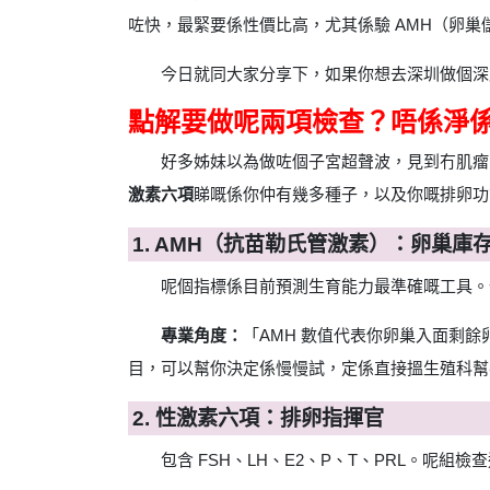
咗快，最緊要係性價比高，尤其係驗 AMH（卵
今日就同大家分享下，如果你想去深圳做個深
點解要做呢兩項檢查？唔係淨
好多姊妹以為做咗個子宮超聲波，見到冇肌瘤
激素六項
睇嘅係你仲有幾多種子，以及你嘅排卵功
1. AMH（抗苗勒氏管激素）：卵巢庫
呢個指標係目前預測生育能力最準確嘅工具。
專業角度：
「AMH 數值代表你卵巢入面剩餘
目，可以幫你決定係慢慢試，定係直接搵生殖科幫
2. 性激素六項：排卵指揮官
包含 FSH、LH、E2、P、T、PRL。呢組