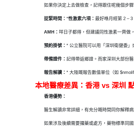
如果你決定上去做檢查，記得跟住呢幾個步驟
捉緊時間：
*
性激素六項：
最好喺月經第 2 –
AMH：
咩日子都得，但建議同性激素一齊做
預約掛號：
* 公立醫院可以用「深圳衛健委
帶備證件：
記得帶返鄉證。而家深圳大部份醫院都
報告解讀：
* 大陸嘅報告數值單位（如 $nmo
本地醫療差異：香港 vs 深圳 
香港優勢：
醫生解讀非常詳細，有充分嘅時間同你解釋病
如果涉及後續需要攞藥或處方，藥物標準同國