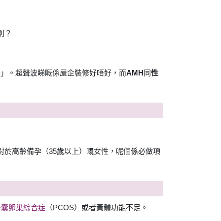
別？
子」。超聲波睇嘅係屋企裝修好唔好，而
AMH
同
性
退。對於高齡備孕（35歲以上）嘅女性，呢個係必做項
多囊卵巢綜合症
（PCOS）或者黃體功能不足。