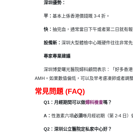
深圳優勢：
平：
基本上係香港價錢嘅 3-4 折。
快：
抽完血，通常當日下午或者第二日就有報
設備新：
深圳大型體檢中心嘅硬件往往非常先
專家專業建議
深圳博愛曙光醫院婦科顧問表示：「好多香港
AMH。如果數值偏低，可以及早考慮凍卵或者調
常見問題 (FAQ)
Q1：月經期間可以做
婦科檢查
嗎？
A：
性激素六項
必須
喺月經初期（第 2-4 
Q2：深圳公立醫院定私家中心好？