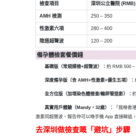
檢查項目
深圳公立醫院 (RMB)
AMH 檢測
250 – 350
性激素六項
280 – 400
陰道超聲波
120 – 200
備孕體檢套餐價錢
基礎版（常規婦檢+超聲波）：
約 RMB 500 – 
深度備孕版（含 AMH+性激素+優生五項）：
全方位版（加埋染色體檢查/輸卵管造影）：
約
真實用戶體驗（Mandy，32歲）：
「我喺香港
激素同超聲波，報告仲可以喺手機 App 直接睇
去深圳做檢查嘅「避坑」步驟