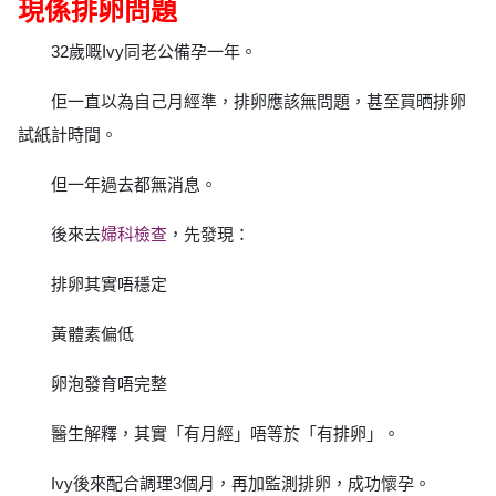
現係排卵問題
32歲嘅Ivy同老公備孕一年。
佢一直以為自己月經準，排卵應該無問題，甚至買晒排卵
試紙計時間。
但一年過去都無消息。
後來去
婦科檢查
，先發現：
排卵其實唔穩定
黃體素偏低
卵泡發育唔完整
醫生解釋，其實「有月經」唔等於「有排卵」。
Ivy後來配合調理3個月，再加監測排卵，成功懷孕。