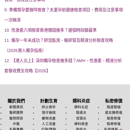
9. 準備懷孕要做咩檢查？夫妻孕前健康檢查項目、費用及注意事項
一次睇清
10. 性激素六項檢查香港價錢幾多？邊個時段驗最準
11. 備孕一年未成功？卵泡監測、輸卵管及精液分析檢查攻略
（2026港人備孕指南）
12. 【港人北上】深圳備孕檢查幾多錢？AMH、性激素、精液分析
套餐收費全攻略【2026】
關於我們
計劃生育
婦科炎症
私密修復
新聞資訊
終止懷孕
婦科炎症
陰道緊縮
醫師團隊
落仔幾錢
陰道炎
處女膜修復
醫院問答
藥物流產
宮頸炎
陰唇修復
中醫
人工流產
婦科檢查
陰蒂修復
名醫專欄
打胎/堕胎
附件炎
私密维养