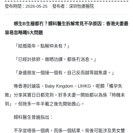
發布時間：2026-05-25 發布者：深圳怡康醫院
想生B生極都冇？婦科醫生拆解常見不孕原因：香港夫妻最
容易忽略嘅5大問題
「結婚兩年，點解仲未有？」
「已經計排卵、做晒功課，都係冇消息。」
「身邊朋友一個接一個有，自己反而越等越焦慮。」
喺香港討論區、Baby Kingdom、LIHKG，呢類「備孕失
敗」分享其實日日都見到。好多夫妻一開始都以為係「時機未
到」，但拖多一年半載之後先開始擔心。
婦科醫生普遍指出：
不孕並唔係一個病，而係一個結果。背後可能涉及男女雙