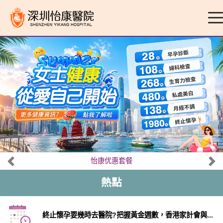
怡康优惠套餐
熱點
終止懷孕要幾時去醫院?把握黃金週數，香港家計會與...