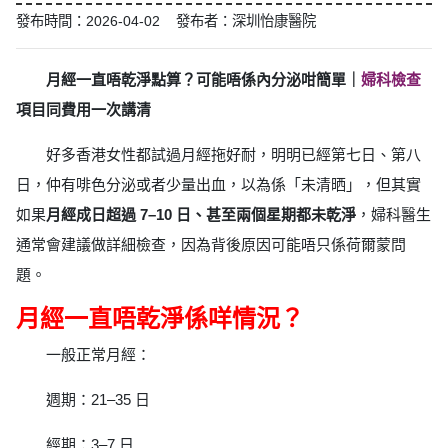
發布時間：2026-04-02 發布者：深圳怡康醫院
月經一直唔乾淨點算？可能唔係內分泌咁簡單｜
婦科檢查
項目同費用一次講清
好多香港女性都試過月經拖好耐，明明已經第七日、第八
日，仲有啡色分泌或者少量出血，以為係「未清晒」，但其實
如果
月經成日超過 7–10 日、甚至兩個星期都未乾淨
，婦科醫生
通常會建議做詳細檢查，因為背後原因可能唔只係荷爾蒙問
題。
月經一直唔乾淨係咩情況？
一般正常月經：
週期：21–35 日
經期：3–7 日