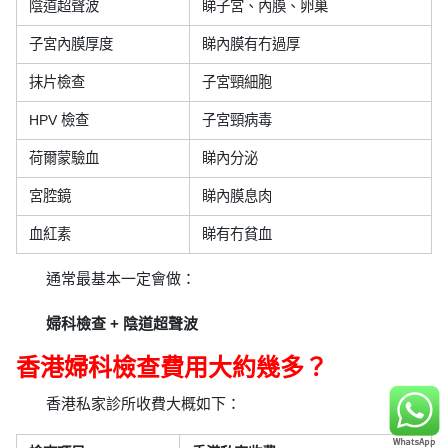
陰道超聲波
睇子宮、內膜、卵巢
子宮內膜厚度
睇內膜有冇過厚
抹片檢查
子宮頸細胞
HPV 檢查
子宮頸病毒
荷爾蒙驗血
睇內分泌
宮腔鏡
睇內膜息肉
血紅素
睇有冇貧血
通常最基本一定會做：
婦科檢查 + 陰道超聲波
香港婦科檢查費用大約幾多？
香港私家診所收費大概如下：