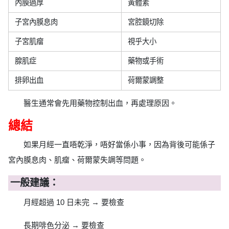
內膜過厚
黃體素
子宮內膜息肉
宮腔鏡切除
子宮肌瘤
視乎大小
腺肌症
藥物或手術
排卵出血
荷爾蒙調整
醫生通常會先用藥物控制出血，再處理原因。
總結
如果月經一直唔乾淨，唔好當係小事，因為背後可能係子
宮內膜息肉、肌瘤、荷爾蒙失調等問題。
一般建議：
月經超過 10 日未完 → 要檢查
長期啡色分泌 → 要檢查