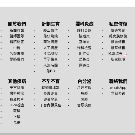
關於我們
計劃生育
婦科炎症
私密修復
新聞資訊
終止懷孕
婦科炎症
陰道緊縮
醫師團隊
落仔幾錢
陰道炎
處女膜修復
醫院問答
藥物流產
宮頸炎
陰唇修復
中醫
人工流產
婦科檢查
陰蒂修復
名醫專欄
打胎/堕胎
附件炎
私密维养
聯絡我們
早孕檢查
盆腔炎
私密脱毛
人流時間
尿道炎
落BB
其他疾病
不孕不育
內分泌
聯絡我們
子宮肌瘤
輸卵管堵塞
月經不調
whatsApp
婦科腫瘤
多囊卵巢
痛經
立刻咨询
精液检查
卵巢早衰
閉經
HPV检查
子宮內膜異位
宮頸疾病
取環
上環
包皮