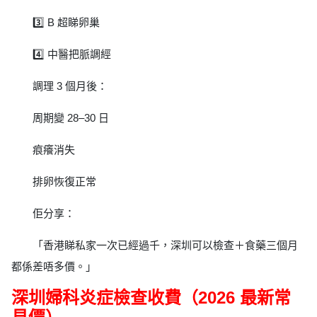
3️⃣ B 超睇卵巢
4️⃣ 中醫把脈調經
調理 3 個月後：
周期變 28–30 日
痕癢消失
排卵恢復正常
佢分享：
「香港睇私家一次已經過千，深圳可以檢查＋食藥三個月
都係差唔多價。」
深圳婦科炎症檢查收費（2026 最新常