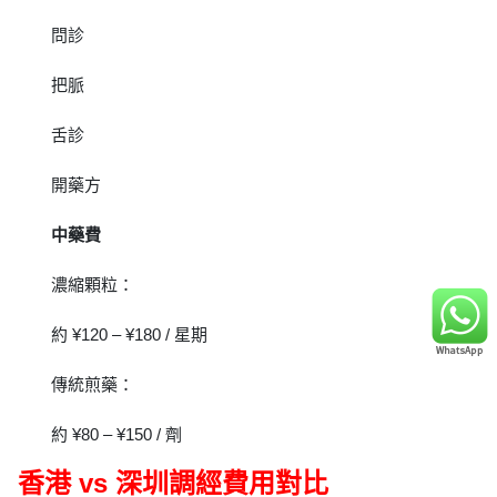
問診
把脈
舌診
開藥方
中藥費
濃縮顆粒：
約 ¥120 – ¥180 / 星期
傳統煎藥：
約 ¥80 – ¥150 / 劑
香港 vs 深圳調經費用對比