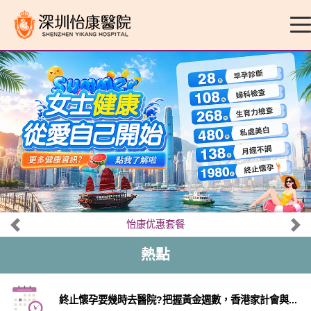
怡康优惠套餐
熱點
終止懷孕要幾時去醫院?把握黃金週數，香港家計會與...