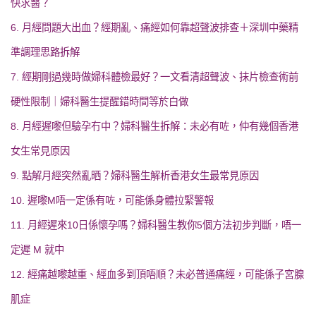
快求醫？
6. 月經問題大出血？經期亂、痛經如何靠超聲波排查＋深圳中藥精
準調理思路拆解
7. 經期剛過幾時做婦科體檢最好？一文看清超聲波、抹片檢查術前
硬性限制｜婦科醫生提醒錯時間等於白做
8. 月經遲嚟但驗孕冇中？婦科醫生拆解：未必有咗，仲有幾個香港
女生常見原因
9. 點解月經突然亂晒？婦科醫生解析香港女生最常見原因
10. 遲嚟M唔一定係有咗，可能係身體拉緊警報
11. 月經遲來10日係懷孕嗎？婦科醫生教你5個方法初步判斷，唔一
定遲 M 就中
12. 經痛越嚟越重、經血多到頂唔順？未必普通痛經，可能係子宮腺
肌症