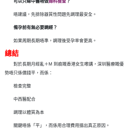
可以只睇中醫唔做
婦科檢查
？
唔建議，先排除器質性問題先調理最安全。
備孕前有無必要調經？
如果周期長期唔準，調理後受孕率會更高。
總結
對於長期月經亂＋M 到痕嘅香港女生嚟講，深圳醫療嘅優
勢唔只係價錢平，而係：
檢查完整
中西醫配合
調理以體質為本
關鍵唔係「平」，而係用合理費用搵出真正原因。