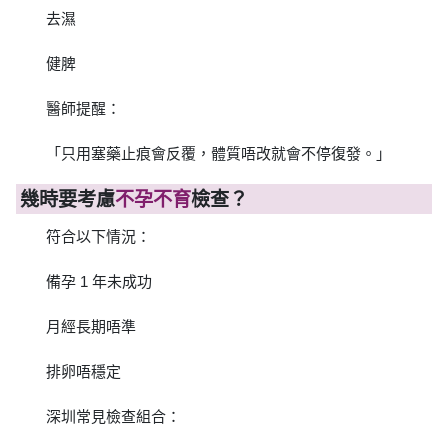
去濕
健脾
醫師提醒：
「只用塞藥止痕會反覆，體質唔改就會不停復發。」
幾時要考慮
不孕不育
檢查？
符合以下情況：
備孕 1 年未成功
月經長期唔準
排卵唔穩定
深圳常見檢查組合：