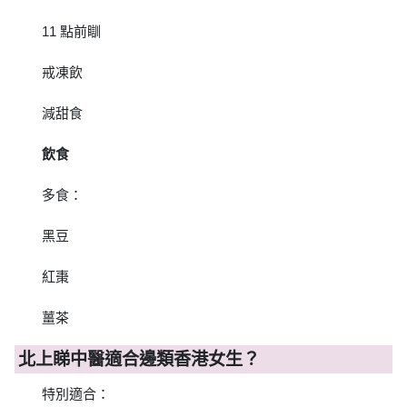
11 點前瞓
戒凍飲
減甜食
飲食
多食：
黑豆
紅棗
薑茶
北上睇中醫適合邊類香港女生？
特別適合：