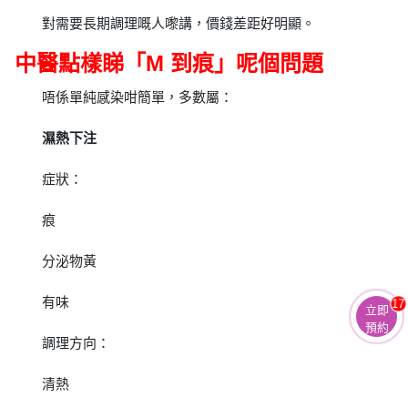
對需要長期調理嘅人嚟講，價錢差距好明顯。
中醫點樣睇「M 到痕」呢個問題
唔係單純感染咁簡單，多數屬：
濕熱下注
症狀：
痕
分泌物黃
有味
17
立即
預約
調理方向：
清熱