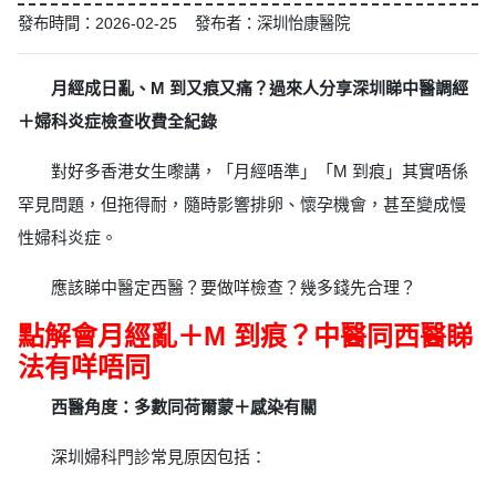
發布時間：2026-02-25 發布者：深圳怡康醫院
月經成日亂、M 到又痕又痛？過來人分享深圳睇中醫調經
＋婦科炎症檢查收費全紀錄
對好多香港女生嚟講，「月經唔準」「M 到痕」其實唔係
罕見問題，但拖得耐，隨時影響排卵、懷孕機會，甚至變成慢
性婦科炎症。
應該睇中醫定西醫？要做咩檢查？幾多錢先合理？
點解會月經亂＋M 到痕？中醫同西醫睇
法有咩唔同
西醫角度：多數同荷爾蒙＋感染有關
深圳婦科門診常見原因包括：