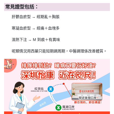
常見證型包括：
肝鬱血瘀型 → 經期亂＋胸脹
寒凝血瘀型 → 經痛＋血塊多
濕熱下注 → M 到痕＋有異味
呢類情況用西藥只能短期調周期，中醫調理係改善體質。