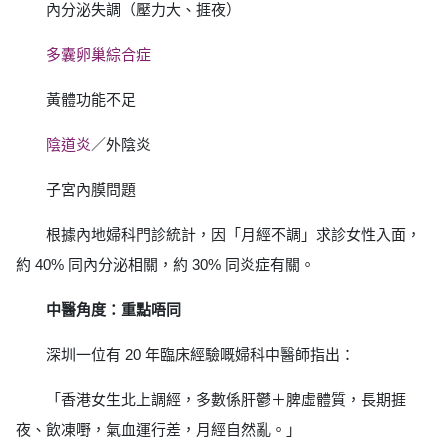
內分泌失調（壓力大、捱夜）
多囊卵巢綜合症
黃體功能不足
陰道炎
／外陰炎
子宮內膜問題
根據內地婦科門診統計，因「月經不調」求診女性入面，
約 40% 同內分泌相關，約 30% 同炎症有關。
中醫角度：重點唔同
深圳一位有 20 年臨床經驗嘅婦科中醫師指出：
「香港女生北上調經，多數係肝鬱＋脾虛體質，長期捱
夜、飲凍嘢，氣血運行差，月經自然亂。」