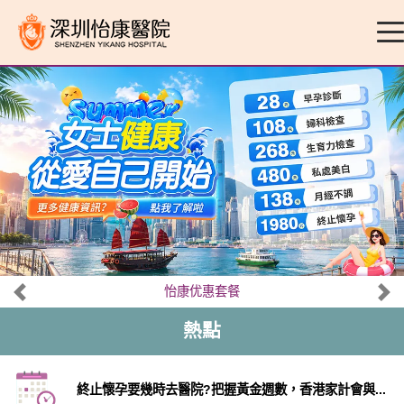
怡康优惠套餐
熱點
終止懷孕要幾時去醫院?把握黃金週數，香港家計會與...