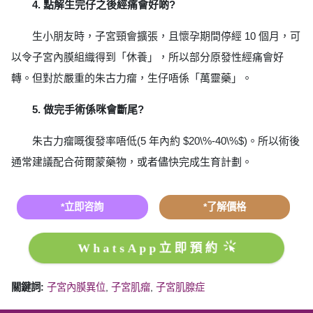
4. 點解生完仔之後經痛會好啲?
生小朋友時，子宮頸會擴張，且懷孕期間停經 10 個月，可
以令子宮內膜組織得到「休養」，所以部分原發性經痛會好
轉。但對於嚴重的朱古力瘤，生仔唔係「萬靈藥」。
5. 做完手術係咪會斷尾?
朱古力瘤嘅復發率唔低(5 年內約 $20\%-40\%$)。所以術後
通常建議配合荷爾蒙藥物，或者儘快完成生育計劃。
*立即咨詢
*了解價格
WhatsApp立即預約
關鍵詞:
子宮內膜異位
,
子宮肌瘤
,
子宮肌腺症