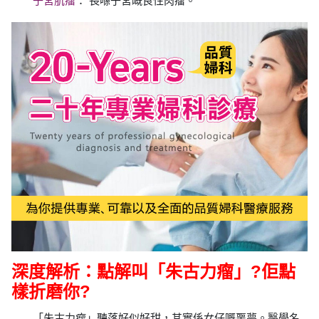
子宮肌瘤
： 長喺子宮嘅良性肉瘤。
深度解析：點解叫「朱古力瘤」?佢點
樣折磨你?
「朱古力瘤」聽落好似好甜，其實係女仔嘅噩夢。醫學名