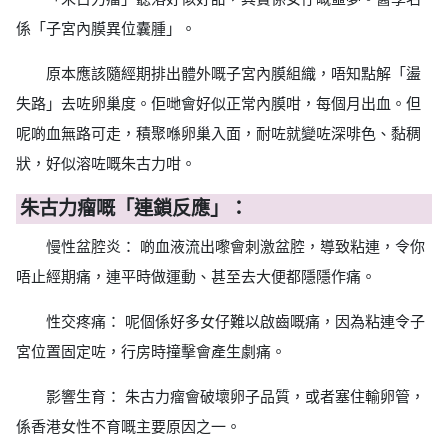
係「子宮內膜異位囊腫」。
原本應該隨經期排出體外嘅子宮內膜組織，唔知點解「盪
失路」去咗卵巢度。佢哋會好似正常內膜咁，每個月出血。但
呢啲血無路可走，積聚喺卵巢入面，耐咗就變咗深啡色、黏稠
狀，好似溶咗嘅朱古力咁。
朱古力瘤嘅「連鎖反應」：
慢性盆腔炎： 啲血液流出嚟會刺激盆腔，導致粘連，令你
唔止經期痛，連平時做運動、甚至去大便都隱隱作痛。
性交疼痛： 呢個係好多女仔難以啟齒嘅痛，因為粘連令子
宮位置固定咗，行房時撞擊會產生劇痛。
影響生育： 朱古力瘤會破壞卵子品質，或者塞住輸卵管，
係香港女性不育嘅主要原因之一。