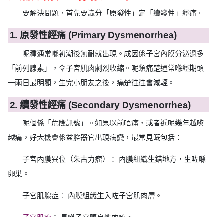
要解決問題，首先要識分「原發性」定「續發性」經痛。
1. 原發性經痛 (Primary Dysmenorrhea)
呢種通常喺初潮後無耐就出現。成因係子宮內膜分泌過多
「前列腺素」，令子宮肌肉劇烈收縮。呢類痛楚通常喺經期頭
一兩日最明顯，生完小朋友之後，痛楚往往會減輕。
2. 續發性經痛 (Secondary Dysmenorrhea)
呢個係「危險訊號」。如果以前唔痛，或者近呢幾年越嚟
越痛，好大機會係盆腔器官出現病變，最常見嘅包括：
子宮內膜異位（朱古力瘤）： 內膜組織生錯地方，生咗喺
卵巢。
子宮肌腺症： 內膜組織生入咗子宮肌肉層。