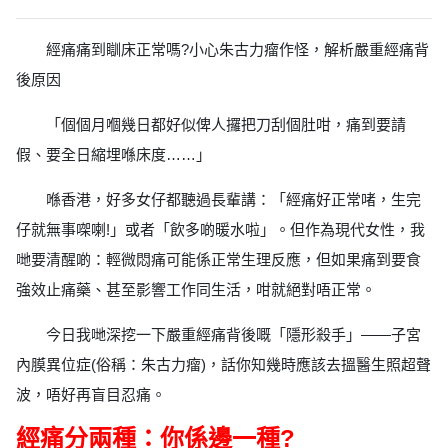
經痛痛到瞓床正常嗎?小心朱古力瘤作怪，解析嚴重經痛背
後原因
「個個月嗰幾日都好似俾人攞把刀刮個肚咁，痛到要請
假、要全日縮埋喺床度……」
喺香港，好多女仔都聽過長輩講：「經痛好正常啫，生完
仔就無事㗎喇!」或者「飲多啲暖水啦」。但作為現代女性，我
哋要清醒啲：輕微悶痛可能係正常生理反應，但如果痛到要食
強效止痛藥、甚至影響工作同生活，咁就絕對唔正常。
今日我哋深挖一下嚴重經痛背後嘅「隱形殺手」——子宮
內膜異位症(俗稱：朱古力瘤)，話你知幾時應該去搵醫生照超聲
波，唔好再盲目忍痛。
經痛分兩種：你係邊一種?