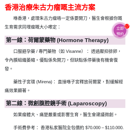
香港治療朱古力瘤嘅主流方案
喺香港，處理朱古力瘤唔一定係要開刀，醫生會根據你嘅
生育需求同埋瘤嘅大小嚟定：
17
立即
預約
第一線：荷爾蒙藥物 (Hormone Therapy)
口服避孕藥 / 專門藥物（如 Visanne）： 透過壓抑排卵，
令內膜組織萎縮。優點係免開刀，但缺點係停藥後有機會復
發。
藥性子宮環 (Mirena)： 直接喺子宮釋放荷爾蒙，對緩解經
痛效果顯著。
第二線：微創腹腔鏡手術 (Laparoscopy)
如果瘤體大、痛楚嚴重或影響生育，醫生會建議微創。
手術費參考： 香港私家醫院全包價約 $70.000 – $110.000.