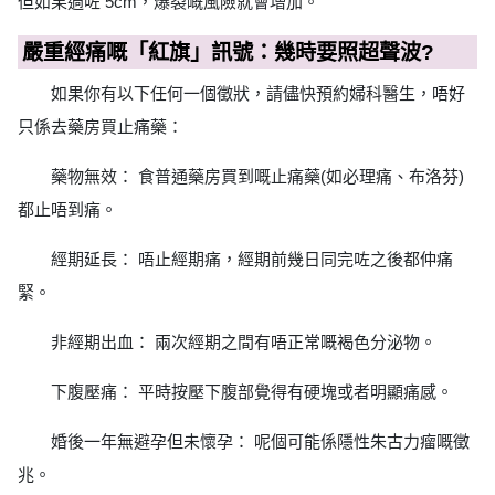
但如果過咗 5cm，爆裂嘅風險就會增加。
嚴重經痛嘅「紅旗」訊號：幾時要照超聲波?
如果你有以下任何一個徵狀，請儘快預約婦科醫生，唔好
只係去藥房買止痛藥：
藥物無效： 食普通藥房買到嘅止痛藥(如必理痛、布洛芬)
都止唔到痛。
經期延長： 唔止經期痛，經期前幾日同完咗之後都仲痛
緊。
非經期出血： 兩次經期之間有唔正常嘅褐色分泌物。
下腹壓痛： 平時按壓下腹部覺得有硬塊或者明顯痛感。
婚後一年無避孕但未懷孕： 呢個可能係隱性朱古力瘤嘅徵
兆。