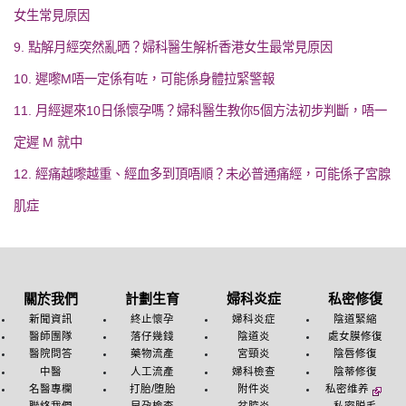
女生常見原因
9. 點解月經突然亂晒？婦科醫生解析香港女生最常見原因
10. 遲嚟M唔一定係有咗，可能係身體拉緊警報
11. 月經遲來10日係懷孕嗎？婦科醫生教你5個方法初步判斷，唔一
定遲 M 就中
12. 經痛越嚟越重、經血多到頂唔順？未必普通痛經，可能係子宮腺
肌症
關於我們
計劃生育
婦科炎症
私密修復
新聞資訊
終止懷孕
婦科炎症
陰道緊縮
醫師團隊
落仔幾錢
陰道炎
處女膜修復
醫院問答
藥物流產
宮頸炎
陰唇修復
中醫
人工流產
婦科檢查
陰蒂修復
名醫專欄
打胎/堕胎
附件炎
私密维养