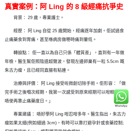
真實案例：阿 Ling 的 8 級經痛抗爭史
背景： 29 歲，專業護士。
經歷： 阿 Ling 自從 25 歲開始，經痛逐年加劇。佢試過食
止痛藥食到胃痛，甚至喺病房做嘢時痛到暈低。
轉捩點： 佢一直以為自己只係「體質差」，直到有一年做
年檢，醫生幫佢照陰道超聲波，發現左邊卵巢有一粒 5.5cm 嘅
朱古力瘤，且已經同直腸有粘連。
治療與評價： 阿 Ling 接受咗微創切除手術。佢形容：「做
完手術之後嗰次經期，我第一次感受到原來經期可以咁輕鬆，
唔使再靠止痛藥度日。」
專業建議： 唔好學阿 Ling 咁忍咁多年。醫生指出，朱古力
瘤如果太細(例如細過 3cm)，有時可以靠打避孕針或食藥控制;