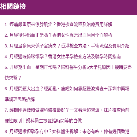
相關鏈接
1. 經痛嚴重原來係腺肌症？香港檢查流程及治療費用詳解
2. 月經後仲出血正常嗎？香港女性異常出血原因全面解析
3. 月經量多原來係子宮瘜肉？香港檢查方法、手術流程及費用介紹
4. 月經遲咗係咪懷孕？香港女性早孕檢查方法及驗孕時間指南
5. 非經期出血一星期正常嗎？婦科醫生分析5大常見原因｜幾時要盡
快求醫？
6. 月經問題大出血？經期亂、痛經如何靠超聲波排查＋深圳中藥精
準調理思路拆解
7. 經期剛過幾時做婦科體檢最好？一文看清超聲波、抹片檢查術前
硬性限制｜婦科醫生提醒錯時間等於白做
8. 月經遲嚟但驗孕冇中？婦科醫生拆解：未必有咗，仲有幾個香港