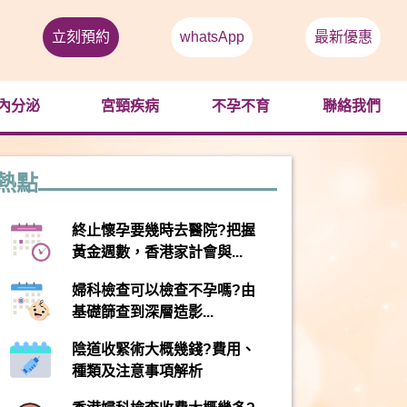
立刻預約
whatsApp
最新優惠
內分泌
宮頸疾病
不孕不育
聯絡我們
熱點
終止懷孕要幾時去醫院?把握
黃金週數，香港家計會與...
婦科檢查可以檢查不孕嗎?由
基礎篩查到深層造影...
陰道收緊術大概幾錢?費用、
種類及注意事項解析