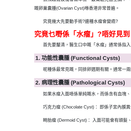
嘅卵巢囊腫(Ovarian Cyst)喺香港非常普遍。
究竟幾大先要動手術?邊種水瘤會變癌?
究竟乜嘢係「水瘤」?唔好見到
首先要釐清，醫生口中嘅「水瘤」通常係指入
1. 功能性囊腫 (Functional Cysts)
呢種係最常見嘅，同排卵週期有關。通常一兩
2. 病理性囊腫 (Pathological Cysts)
如果水瘤入面唔係單純嘅水，而係含有血塊、
巧克力瘤 (Chocolate Cyst)： 即
畸胎瘤 (Dermoid Cyst)： 入面可能