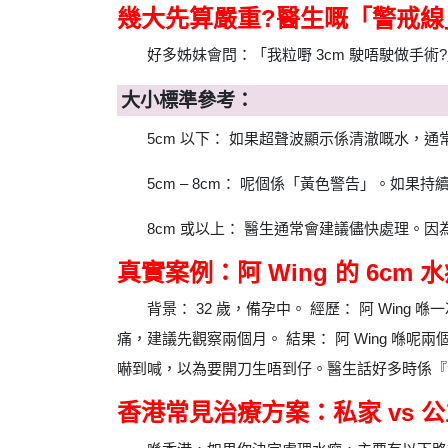
幾大先算嚴重?醫生嘅「警戒線
好多姊妹會問：「我粒嘢 3cm 駛唔駛做手術?」
大小標準參考：
5cm 以下： 如果超聲波顯示係清澈嘅水，通
5cm – 8cm： 呢個係「黃色警告」。
8cm 或以上： 醫生通常會建議儘快處理。因為
真實案例：阿 Wing 的 6cm
背景： 32 歲，備孕中。 經歷： 阿 Win
痛，建議先觀察兩個月。 結果： 阿 Wing 喺
嚇到喊，以為要開刀生唔到仔。醫生話好多時係『
香港常見治療方案：私家 vs 