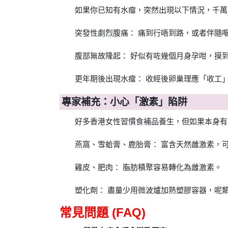
如果你已知有水瘤，突然出現以下情況，千萬
突發性劇烈腹痛： 痛到行唔到路，或者伴隨嘔吐
腹部無故隆起： 好似有咗幾個月身孕咁，摸
更年期後出現水瘤： 收經後卵巢理應「收工」
專家補充：小心「激素」陷阱
好多香港女性習慣食補品養生，但如果本身有
燕窩、雪蛤膏、鹿胎膏： 富含天然雌激素，
雞皮、肥肉： 脂肪積聚容易轉化為雌激素。
塑化劑： 盡量少用微波爐加熱塑膠容器，呢
常見問題 (FAQ)