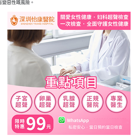
有變惡性嘅風險。