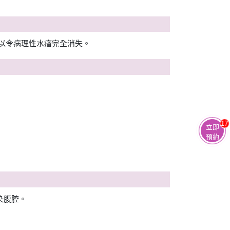
以令病理性水瘤完全消失。
17
立即
預約
染腹腔。