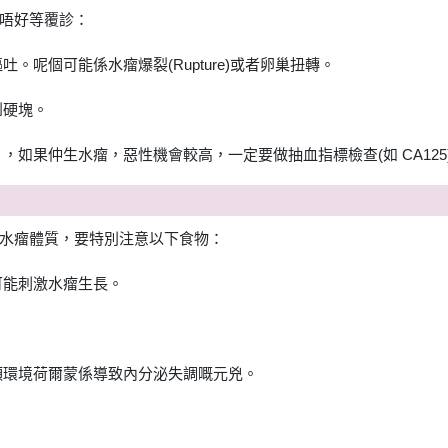
唔好等覆診：
。呢個可能係水瘤爆裂(Rupture)或者卵巢扭轉。
到硬塊。
，如果仲生水瘤，惡性機會較高，一定要做抽血指標檢查(如 CA125
水瘤體質，要特別注意以下食物：
可能刺激水瘤生長。
類環境荷爾蒙係導致內分泌失調嘅元兇。