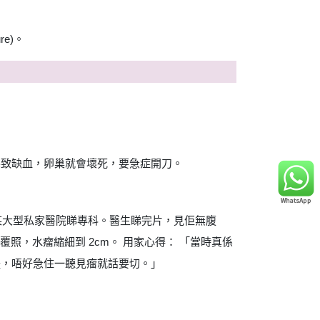
e)。
。
旦扭轉導致缺血，卵巢就會壞死，要急症開刀。
，去咗某大型私家醫院睇專科。醫生睇完片，見佢無腹
覆照，水瘤縮細到 2cm。 用家心得： 「當時真係
體，唔好急住一聽見瘤就話要切。」