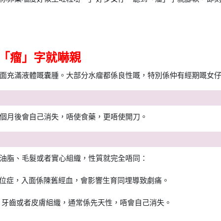
「瘤」字就嚇親
面充滿液體嘅囊腫。大部分水瘤都係良性嘅，特別係仲有經期嘅女
個月後會自己消失，唔使食藥，更唔使開刀。
油脂、毛髮或者實心組織，性質就完全唔同：
係子宮內膜異位症，入面係陳舊經血，會影響生育同埋導致劇痛。
會有頭髮、牙齒或者皮膚組織，通常係先天性，唔會自己消失。