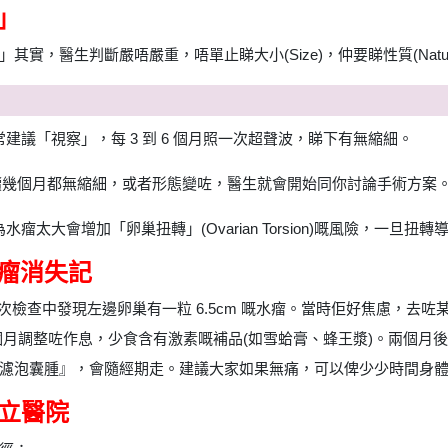
」
其實，醫生判斷嚴唔嚴重，唔單止睇大小(Size)，仲要睇性質(Natur
常建議「視察」，每 3 到 6 個月照一次超聲波，睇下有無縮細。
如果持續幾個月都無縮細，或者形態變咗，醫生就會開始同你討論手術方案
水瘤太大會增加「卵巢扭轉」(Ovarian Torsion)嘅風險，一
 水瘤消失記
g 喺一次檢查中發現左邊卵巢有一粒 6.5cm 嘅水瘤。當時佢好焦慮
呢兩個月調整咗作息，少食含有激素嘅補品(如雪蛤膏、蜂王漿)。兩個月後
濾泡囊腫』，會隨經期走。建議大家如果無痛，可以俾少少時間身
公立醫院