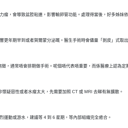
力瘤，會導致盆腔粘連，影響輸卵管功能。處理得當後，好多姊妹
響更年期早到或者賀爾蒙分泌嘅。醫生手術時會儘量「剝皮」式取
且無病徵，通常唔會排期做手術。呢個唔代表唔重要，而係醫療上認為
非懷疑惡性或者水瘤太大，先需要加照 CT 或 MRI 去睇有無擴散。
運動或游水，建議等 4 到 6 星期，等內部組織完全癒合。