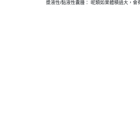
漿液性/黏液性囊腫： 呢類如果體積過大，會