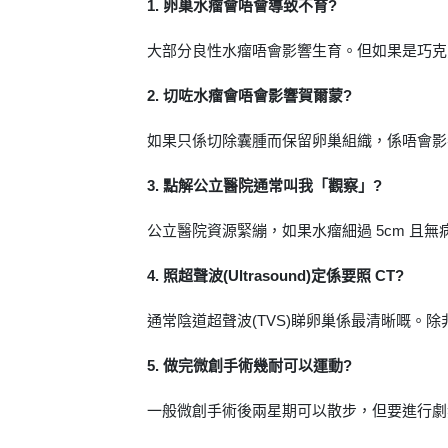
1. 卵巢水瘤會唔會導致不育?
大部分良性水瘤唔會影響生育。但如果是巧克
2. 切咗水瘤會唔會影響賀爾蒙?
如果只係切除囊腫而保留卵巢組織，係唔會影
3. 點解公立醫院通常叫我「觀察」?
公立醫院資源緊繃，如果水瘤細過 5cm 
4. 照超聲波(Ultrasound)定係要照 CT?
通常陰道超聲波(TVS)睇卵巢係最清晰嘅。除
5. 做完微創手術幾耐可以運動?
一般微創手術後兩星期可以散步，但要進行劇烈