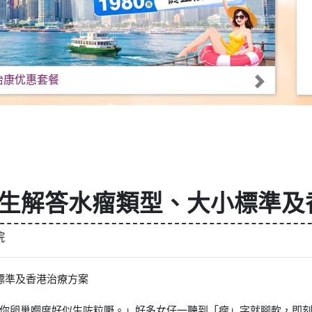
怡康优惠套餐
醫生解答水瘤類型、大小標準及
院
標準及香港治療方案
你卵巢嗰度好似生咗粒嘢。」好多女仔一聽到「瘤」字就腳軟，即