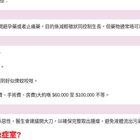
徑：
會開避孕藥或者止痛藥，目的係減輕徵狀同控制生長，但藥物通常唔可
。
窿。
口細到好似俾蚊咬咁。
費、房費)大約喺 $60.000 至 $100.000 不等。
懷疑係惡性，醫生會建議開大刀，以確保完整取出腫瘤，避免液體流出污
症室?