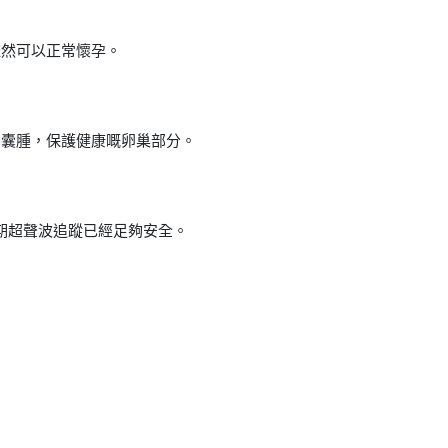
依然可以正常懷孕。
出囊腫，保護健康嘅卵巢部分。
定期超聲波追蹤已經足夠安全。