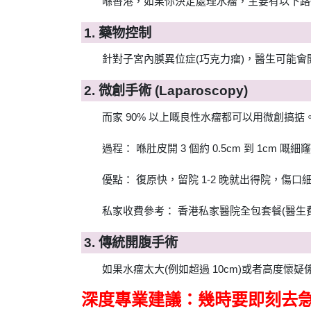
喺香港，如果你決定處理水瘤，主要有以下路
1. 藥物控制
針對子宮內膜異位症(巧克力瘤)，醫生可能
2. 微創手術 (Laparoscopy)
而家 90% 以上嘅良性水瘤都可以用微創搞掂
過程： 喺肚皮開 3 個約 0.5cm 到 1cm 嘅細
優點： 復原快，留院 1-2 晚就出得院，傷
私家收費參考： 香港私家醫院全包套餐(醫生費、手術
3. 傳統開腹手術
如果水瘤太大(例如超過 10cm)或者高度
深度專業建議：幾時要即刻去急