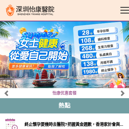
怡康优惠套餐
熱點
終止懷孕要幾時去醫院?把握黃金週數，香港家計會與...