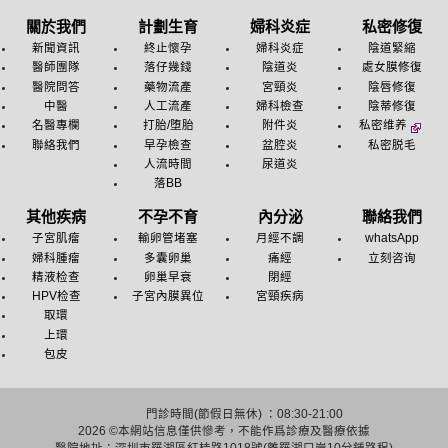
關於我們
計劃生育
婦科炎症
私密修復
新聞資訊
終止懷孕
婦科炎症
陰道緊縮
醫師團隊
落仔幾錢
陰道炎
處女膜修復
醫院問答
藥物流產
宮頸炎
陰唇修復
中醫
人工流產
婦科檢查
陰蒂修復
名醫專欄
打胎/堕胎
附件炎
私密维养
聯絡我們
早孕檢查
盆腔炎
私密脱毛
人流時間
尿道炎
落BB
其他疾病
不孕不育
內分泌
聯絡我們
子宮肌瘤
輸卵管堵塞
月經不調
whatsApp
婦科腫瘤
多囊卵巢
痛經
立刻咨询
精液检查
卵巢早衰
閉經
HPV检查
子宮內膜異位
宮頸疾病
取環
上環
包皮
門診時間(節假日無休) ：08:30-21:00
2026 ©
本網站信息僅供慘考，不能作爲診療及醫療依據
醫院地址：深圳市羅湖區紅桂路1018號(離羅湖口岸10分鍾路程)