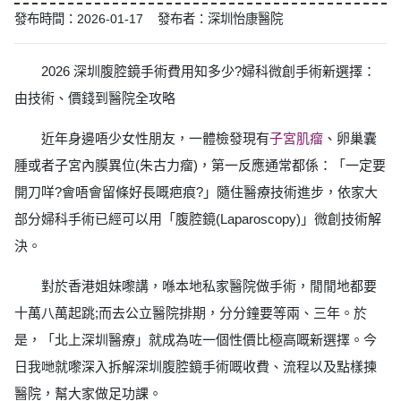
發布時間：2026-01-17 發布者：深圳怡康醫院
2026 深圳腹腔鏡手術費用知多少?婦科微創手術新選擇：
由技術、價錢到醫院全攻略
近年身邊唔少女性朋友，一體檢發現有
子宮肌瘤
、卵巢囊
腫或者子宮內膜異位(朱古力瘤)，第一反應通常都係：「一定要
開刀咩?會唔會留條好長嘅疤痕?」隨住醫療技術進步，依家大
部分婦科手術已經可以用「腹腔鏡(Laparoscopy)」微創技術解
決。
對於香港姐妹嚟講，喺本地私家醫院做手術，閒閒地都要
十萬八萬起跳;而去公立醫院排期，分分鐘要等兩、三年。於
是，「北上深圳醫療」就成為咗一個性價比極高嘅新選擇。今
日我哋就嚟深入拆解深圳腹腔鏡手術嘅收費、流程以及點樣揀
醫院，幫大家做足功課。