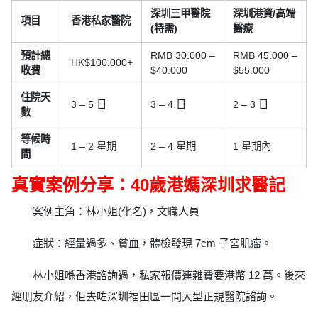
深圳三甲醫院
深圳港資/高端
項目
香港私家醫院
(特需)
醫療
預計總
RMB 30.000 –
RMB 45.000 –
HK$100.000+
收費
$40.000
$55.000
住院天
3 – 5 日
3 – 4 日
2 – 3 日
數
等候時
1 – 2 星期
2 – 4 星期
1 星期內
間
真實案例分享：40歲港媽深圳求醫記
案例主角：林小姐(化名)，文職人員
症狀：經量過多、貧血，體檢發現 7cm 子宮肌瘤。
林小姐喺香港諮詢過，私家報價連雜費要港幣 12 萬。後來
經朋友介紹，佢去咗深圳福田區一間大型正規醫院諮詢。