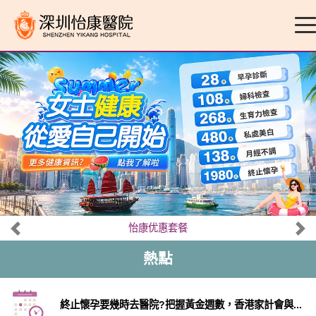
怡康优惠套餐
熱點
終止懷孕要幾時去醫院?把握黃金週數，香港家計會與...