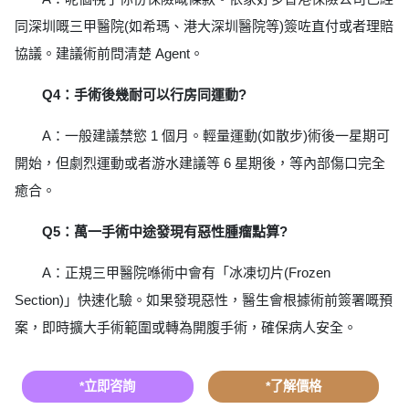
同深圳嘅三甲醫院(如希瑪、港大深圳醫院等)簽咗直付或者理賠
協議。建議術前問清楚 Agent。
Q4：手術後幾耐可以行房同運動?
A：一般建議禁慾 1 個月。輕量運動(如散步)術後一星期可
開始，但劇烈運動或者游水建議等 6 星期後，等內部傷口完全
癒合。
Q5：萬一手術中途發現有惡性腫瘤點算?
A：正規三甲醫院喺術中會有「冰凍切片(Frozen
Section)」快速化驗。如果發現惡性，醫生會根據術前簽署嘅預
案，即時擴大手術範圍或轉為開腹手術，確保病人安全。
*立即咨詢
*了解價格