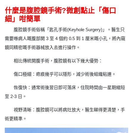
什麼是腹腔鏡手術?微創點止「傷口
細」咁簡單
腹腔鏡手術俗稱「匙孔手術(Keyhole Surgery)」。醫生只
需要喺病人嘅腹部開 3 至 4 個約 0.5 到 1 厘米嘅小孔，將內窺
鏡同精密嘅手術器械放入去進行操作。
相比傳統開腹手術，腹腔鏡有以下幾大優勢：
傷口極細：疤痕幾乎可以隱形，減少術後組織粘連。
恢復快：通常術後翌日即可落床，住院時間由一星期縮短
至 2-3 日。
視野清晰：腹腔鏡可以將病灶放大，醫生睇得更清楚，手
術更精準。