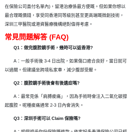
在保險公司直付名單內)，留港治療係最方便嘅。但如果你想以
最合理嘅價錢，享受同香港同等級別甚至更高端嘅微創技術，
深圳三甲醫院或港資醫療機構絕對值得考慮。
常見問題解答 (FAQ)
Q1：做完腹腔鏡手術，幾時可以返香港?
A：一般手術後 3-4 日出院，如果傷口癒合良好，當日就可
以過關。但建議坐跨境私家車，減少腹部受壓。
Q2：腹腔鏡手術後會有後遺症嗎?
A：最常見係「肩膊痠痛」，因為手術時會注入二氧化碳撐
起腹腔。呢種痠痛通常 2-3 日內會消失。
Q3：深圳手術可以 Claim 保險嗎?
A：呢個視乎你份保險嘅條款。依家好多香港保險公司已經