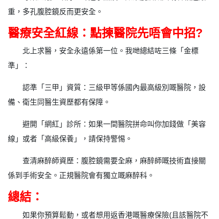
重，多孔腹腔鏡反而更安全。
醫療安全紅線：點揀醫院先唔會中招?
北上求醫，安全永遠係第一位。我哋總結咗三條「金標
準」：
認準「三甲」資質：三級甲等係國內最高級別嘅醫院，設
備、衛生同醫生資歷都有保障。
避開「網紅」診所：如果一間醫院拼命叫你加錢做「美容
線」或者「高級保養」，請保持警惕。
查清麻醉師資歷：腹腔鏡需要全麻，麻醉師嘅技術直接關
係到手術安全。正規醫院會有獨立嘅麻醉科。
總結：
如果你預算鬆動，或者想用返香港嘅醫療保險(且該醫院不