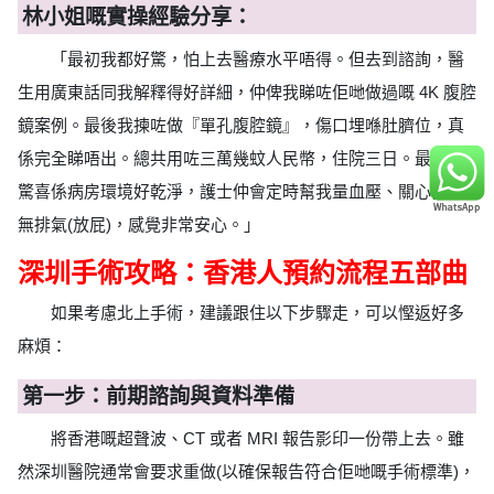
林小姐嘅實操經驗分享：
「最初我都好驚，怕上去醫療水平唔得。但去到諮詢，醫
生用廣東話同我解釋得好詳細，仲俾我睇咗佢哋做過嘅 4K 腹腔
鏡案例。最後我揀咗做『單孔腹腔鏡』，傷口埋喺肚臍位，真
係完全睇唔出。總共用咗三萬幾蚊人民幣，住院三日。最令我
驚喜係病房環境好乾淨，護士仲會定時幫我量血壓、關心我有
無排氣(放屁)，感覺非常安心。」
深圳手術攻略：香港人預約流程五部曲
如果考慮北上手術，建議跟住以下步驟走，可以慳返好多
麻煩：
第一步：前期諮詢與資料準備
將香港嘅超聲波、CT 或者 MRI 報告影印一份帶上去。雖
然深圳醫院通常會要求重做(以確保報告符合佢哋嘅手術標準)，