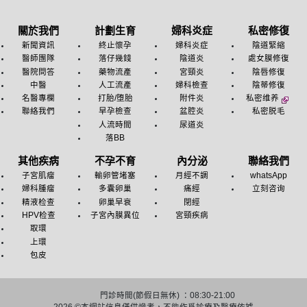
關於我們
計劃生育
婦科炎症
私密修復
新聞資訊
終止懷孕
婦科炎症
陰道緊縮
醫師團隊
落仔幾錢
陰道炎
處女膜修復
醫院問答
藥物流產
宮頸炎
陰唇修復
中醫
人工流產
婦科檢查
陰蒂修復
名醫專欄
打胎/堕胎
附件炎
私密维养
聯絡我們
早孕檢查
盆腔炎
私密脱毛
人流時間
尿道炎
落BB
其他疾病
不孕不育
內分泌
聯絡我們
子宮肌瘤
輸卵管堵塞
月經不調
whatsApp
婦科腫瘤
多囊卵巢
痛經
立刻咨询
精液检查
卵巢早衰
閉經
HPV检查
子宮內膜異位
宮頸疾病
取環
上環
包皮
門診時間(節假日無休) ：08:30-21:00