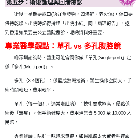
預約
第五步：術後護理與回港覆診
術後一星期要戒口(唔好食發物，如海鮮、老火湯)，傷口要
保持乾燥。出院時記得拎埋「出院小結」同「病理報告」，返
到香港如果要去公立醫院覆診，呢啲資料好重要。
專業醫學觀點：單孔 vs 多孔腹腔鏡
喺深圳諮詢時，醫生可能會問你做「單孔(Single-port)」定
係「多孔(Multi-port)」。
多孔（3-4個孔）：係最成熟嘅技術，醫生操作空間大，手
術時間較短，費用較平。
單孔（得一個孔，通常喺肚臍）：技術要求極高，優點係
術後「無痕」，但手術難度大，費用通常貴 5.000 至 10.000 人
民幣。
專業建議：唔好一味追求無痕，如果肌瘤太大或者粘連嚴