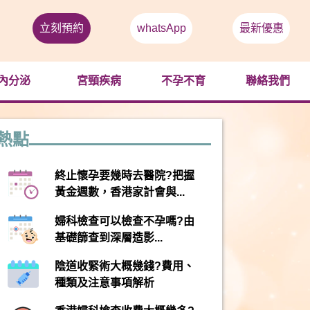
立刻預約
whatsApp
最新優惠
內分泌
宮頸疾病
不孕不育
聯絡我們
熱點
終止懷孕要幾時去醫院?把握
黃金週數，香港家計會與...
婦科檢查可以檢查不孕嗎?由
基礎篩查到深層造影...
陰道收緊術大概幾錢?費用、
種類及注意事項解析