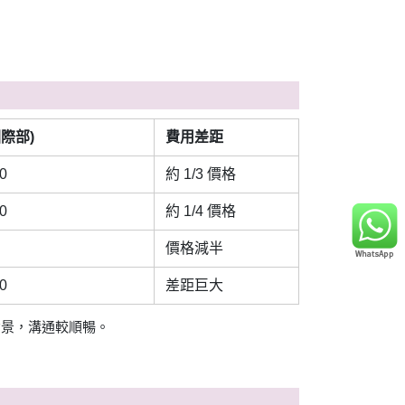
際部)
費用差距
0
約 1/3 價格
0
約 1/4 價格
價格減半
0
差距巨大
背景，溝通較順暢。