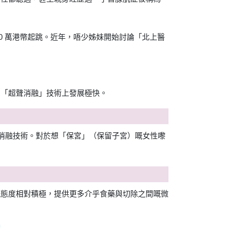
20 萬港幣起跳。近年，唔少姊妹開始討論「北上醫
同「超聲消融」技術上發展極快。
波消融技術。對於想「保宮」（保留子宮）嘅女性嚟
嘅態度相對積極，提供更多介乎食藥與切除之間嘅微