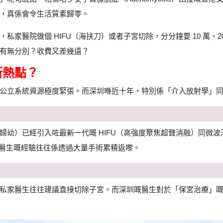
，真係會令生活質素歸零。
私家醫院做個 HIFU（海扶刀）或者子宮切除，分分鐘要 10 萬、
有無分別？收費又差幾遠？
新熱點？
公立系統資源極度緊張。而深圳喺近十年，特別係「介入放射學」
婦幼）已經引入咗最新一代嘅 HIFU（高強度聚焦超聲消融）同微
之大，醫生嘅經驗往往係透過大量手術累積返嚟。
私家醫生往往建議直接切除子宮。而深圳嘅醫生對於「保宮治療」