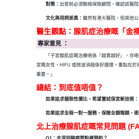
對策：
出發前必須聯絡保險顧問，確認該醫院是否喺 Wh
文化與用詞差異：
雖然有港大醫院，但其他公
醫生觀點：腺肌症治療嘅「金
專家意見 ：
「子宮腺肌症嘅治療唔係『越貴越好』，亦唔
宮嘅女性，HIFU 或微波消融係好選擇。重點在於
重要。」
總結：到底值唔值？
如果追求極致性價比、希望嘗試保宮新技術：
如果追求全程一對一服務、保險全額報銷、術
北上治療腺肌症嘅常見問題 (FA
Q1：去深圳睇病要點樣預約？