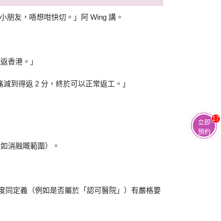
小朋友，唔想咁快切。」阿 Wing 講。
院返香港。」
分痛減到得返 2 分，終於可以正常返工。」
17
立即
預約
例如消融嘅範圍）。
額度同定義（例如是否屬於「認可醫院」）有嚴格要