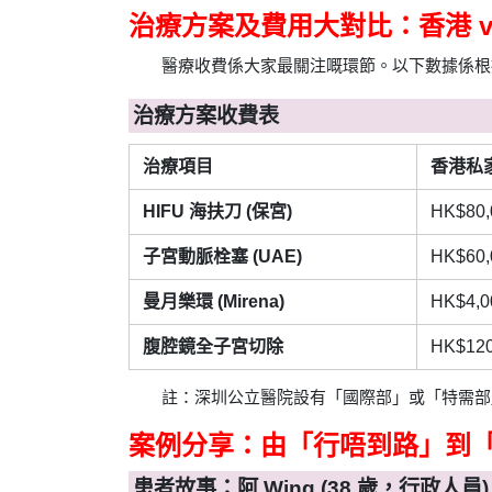
治療方案及費用大對比：香港 v
醫療收費係大家最關注嘅環節。以下數據係根據
治療方案收費表
治療項目
香港私
HIFU 海扶刀 (保宮)
HK$80,
子宮動脈栓塞 (UAE)
HK$60,
曼月樂環 (Mirena)
HK$4,0
腹腔鏡全子宮切除
HK$120
註：深圳公立醫院設有「國際部」或「特需部
案例分享：由「行唔到路」到
患者故事：阿 Wing (38 歲，行政人員)