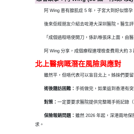
阿 Wing 患有腺肌症 5 年，子宮大到好似
後來佢經朋友介紹去咗港大深圳醫院。醫生評
「成個過程唔使開刀，係趴喺張床上面，由醫
阿 Wing 分享，成個療程連埋檢查費用大約
北上醫病嘅潛在風險與應對
雖然平，但唔代表可以盲目北上。姊妹們要留
術後隨訪困難：
手術做完，如果返到香港有突
對策：
一定要要求醫院提供完整嘅手術記錄（
保險報銷問題：
雖然 2026 年起，深港
求。