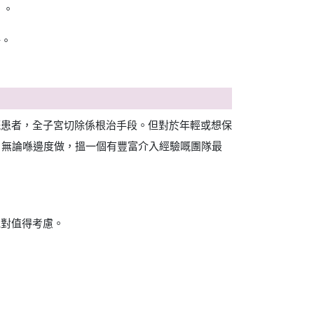
）。
好。
嘅患者，全子宮切除係根治手段。但對於年輕或想保
折扣。無論喺邊度做，搵一個有豐富介入經驗嘅團隊最
絕對值得考慮。