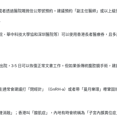
pp 或者透過醫院嘅微信公眾號預約。建議預約「副主任醫師」或以上
？
院、華中科技大學協和深圳醫院等）可以使用香港長者醫療券，且多
可以出院，3-5 日可以恢復正常文書工作。但如果係傳統腹腔鏡手術，建議休
通常會建議打「閉經針」（GnRH-a）或者帶「曼月樂環」嚟鞏固
聲消融」；香港叫「腺肌症」，內地有時會統稱為「子宮內膜異位症