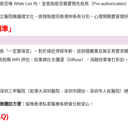
ite List 內，並查詢是否需要預先批核（Pre-authorization
立醫院嘅護理文化、排隊制度同香港仲係有分別，心理預期要管理
標準」
係『一定要保宮』。對於接近停經年齡、症狀極嚴重且無生育要求
術前嘅 MRI 評估，如果病灶太彌漫（Diffuse），消融效果會打
深圳三甲醫院（如港大深圳醫院、深圳市婦幼、深圳市人民醫院）
後隨訪方便：
留喺香港私家醫療系統會比較安心。
Q)