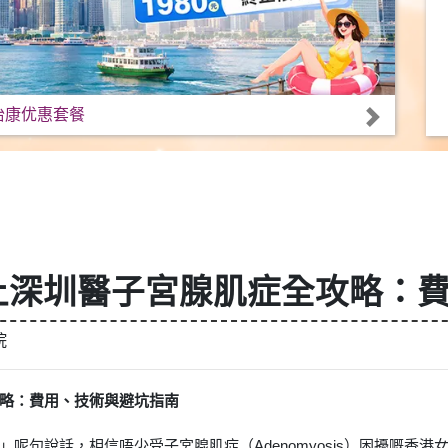
怡康优惠套餐
上深圳醫子宮腺肌症全攻略：
院
略：費用、技術與避坑指南
呢句說話，相信唔少受子宮腺肌症（Adenomyosis）困擾嘅香