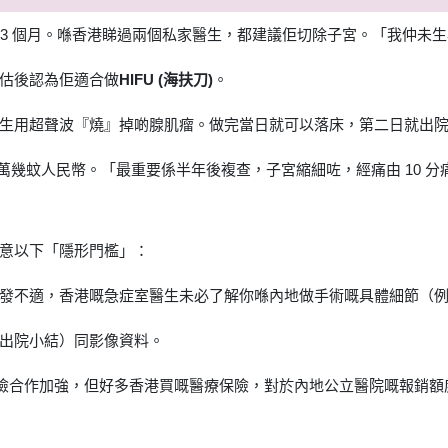
懷孕 3 個月。喺香港睇過兩個私家醫生，都建議佢切除子宮。「我仲未生
估後認為佢適合做
HIFU (海扶刀)
。
生用超聲波『燒』掉啲腺肌瘤。做完當日就可以落床，第二日就出
 3 萬幾蚊人民幣。「最重要係半年後複查，子宮縮細咗，經痛由 10 
意以下「隱形門檻」：
發不適，香港嘅急症室醫生未必了解你喺內地做手術嘅具體細節（
出院小結）同影像資料。
兩地保險合作加強，但好多香港買嘅醫療保險，對於內地公立醫院嘅報銷