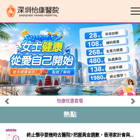
怡康优惠套餐
熱點
終止懷孕要幾時去醫院?把握黃金週數，香港家計會與...