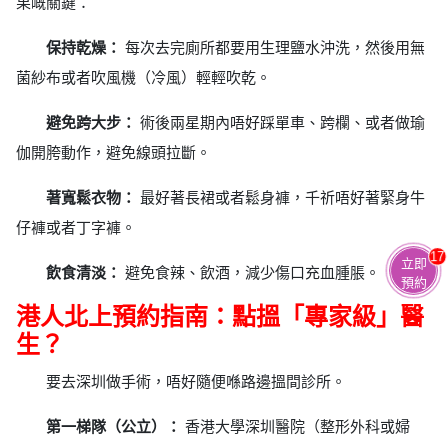
果嘅關鍵：
保持乾燥：
每次去完廁所都要用生理鹽水沖洗，然後用無
菌紗布或者吹風機（冷風）輕輕吹乾。
避免跨大步：
術後兩星期內唔好踩單車、跨欄、或者做瑜
伽開胯動作，避免線頭拉斷。
著寬鬆衣物：
最好著長裙或者鬆身褲，千祈唔好著緊身牛
仔褲或者丁字褲。
17
立即
飲食清淡：
避免食辣、飲酒，減少傷口充血腫脹。
預約
港人北上預約指南：點搵「專家級」醫
生？
要去深圳做手術，唔好隨便喺路邊搵間診所。
第一梯隊（公立）：
香港大學深圳醫院（整形外科或婦