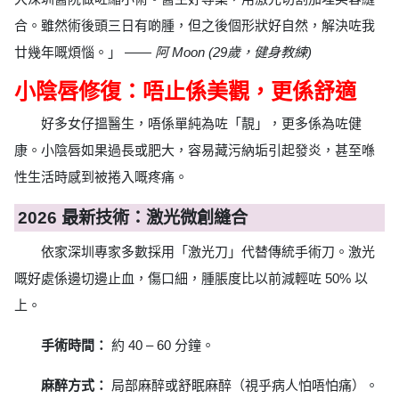
合。雖然術後頭三日有啲腫，但之後個形狀好自然，解決咗我
廿幾年嘅煩惱。」 ——
阿 Moon (29歲，健身教練)
小陰唇修復：唔止係美觀，更係舒適
好多女仔搵醫生，唔係單純為咗「靚」，更多係為咗健
康。小陰唇如果過長或肥大，容易藏污納垢引起發炎，甚至喺
性生活時感到被捲入嘅疼痛。
2026 最新技術：激光微創縫合
依家深圳專家多數採用「激光刀」代替傳統手術刀。激光
嘅好處係邊切邊止血，傷口細，腫脹度比以前減輕咗 50% 以
上。
手術時間：
約 40 – 60 分鐘。
麻醉方式：
局部麻醉或舒眠麻醉（視乎病人怕唔怕痛）。