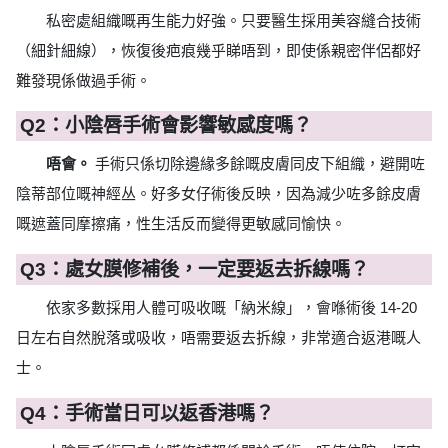
私密處組織嘅再生能力好強。只要醫生採用美容縫合技術
（細針細線），恢復後疤痕幾乎睇唔到，即使係親密伴侶都好
難發現係做過手術。
Q2：小陰唇手術會影響敏感度嗎？
唔會。
手術只係切除邊緣多餘嘅皮膚同皮下組織，避開咗
陰蒂部位嘅神經丛。好多女仔術後反映，因為減少咗多餘皮膚
嘅遮蓋同摩擦痛，性生活反而變得更敏感同愉快。
Q3：處女膜修補後，一定要返去拆線嗎？
依家多數採用人體可吸收嘅「納米線」，會喺術後 14-20
日左右自然脫落或吸收，唔需要返去拆線，非常適合返港嘅人
士。
Q4：手術當日可以返香港嗎？