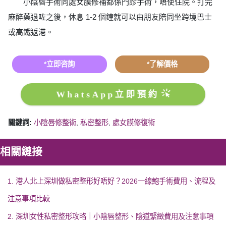
小陰唇手術同處女膜修補都係門診手術，唔使住院。打完
麻醉藥退咗之後，休息 1-2 個鐘就可以由朋友陪同坐跨境巴士
或高鐵返港。
*立即咨詢
*了解價格
WhatsApp立即預約
關鍵詞:
小陰唇修整術
,
私密整形
,
處女膜修復術
相關鏈接
1. 港人北上深圳做私密整形好唔好？2026一線鮑手術費用、流程及
注意事項比較
2. 深圳女性私密整形攻略｜小陰唇整形、陰道緊緻費用及注意事項