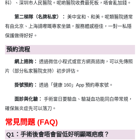
科）、深圳市人民醫院。呢啲醫院收費最死板，唔會亂加錢。
第二梯隊（名牌私家）：
美中宜和、和美。呢類醫院通常
有由北京、上海請嚟嘅專家坐鎮，服務體感極佳，一對一私隱
保護做得好好。
預約流程
網上諮詢：
透過微信小程式或官方網頁諮詢，可以先傳照
片（部分私家醫院支持）初步評估。
掛號預約：
透過「健康 160」App 預約專家號。
面診與化驗：
手術當日要驗血、驗凝血功能同白帶常規，
確保無炎症先可以落刀。
常見問題 (FAQ)
Q1：手術後會唔會留低好明顯嘅疤痕？