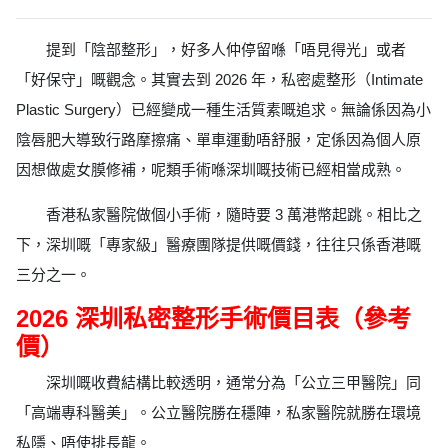
提到「陰部整形」，好多人仲停留喺「唔見得光」或者
「好保守」嘅觀念。其實去到 2026 年，私密處整形（Intimate
Plastic Surgery）已經變成一種生活質素嘅追求。無論係因為小
陰唇肥大導致行路摩擦痛、單車運動唔舒服，定係因為個人原
因想做處女膜修補，呢類手術喺深圳嘅技術已經相當成熟。
香港私家醫院做個小手術，隨時要 3 萬港幣起跳。相比之
下，深圳嘅「專家級」醫療團隊提供嘅價錢，往往只係香港嘅
三分之一。
2026 深圳私密整形手術價目表（參考
價）
深圳嘅收費結構比較透明，通常分為「公立三甲醫院」同
「高端專科醫美」。公立醫院勝在穩陣，私家醫院就勝在環境
私隱、唔使排長龍。