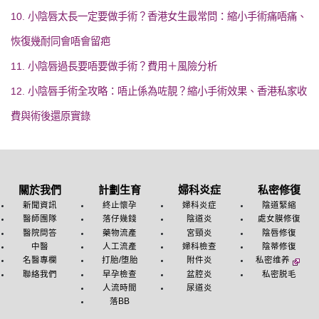
10. 小陰唇太長一定要做手術？香港女生最常問：縮小手術痛唔痛、
恢復幾耐同會唔會留疤
11. 小陰唇過長要唔要做手術？費用＋風險分析
12. 小陰唇手術全攻略：唔止係為咗靚？縮小手術效果、香港私家收
費與術後還原實錄
關於我們
計劃生育
婦科炎症
私密修復
新聞資訊
終止懷孕
婦科炎症
陰道緊縮
醫師團隊
落仔幾錢
陰道炎
處女膜修復
醫院問答
藥物流產
宮頸炎
陰唇修復
中醫
人工流產
婦科檢查
陰蒂修復
名醫專欄
打胎/堕胎
附件炎
私密维养
聯絡我們
早孕檢查
盆腔炎
私密脱毛
人流時間
尿道炎
落BB