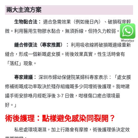
兩大主流方案
生物黏合法：
適合急需效果（例如幾日內）、破損程度輕
微。利用醫用生物膠水黏合，無須拆線，但持久力較弱。
縫合修復法（專家推薦）：
利用吸收線將破損嘅邊緣重新
縫合，形成一個新嘅處女膜。術後效果真實，性生活時會有
「落紅」現象。
專家建議：
深圳市婦幼保健院某婦科專家表示：「處女膜
修補術嘅成功率取決於殘存組織嘅多少同埋術後護理。我哋建
議手術安排喺月經乾淨後 3-7 日做，咁樣傷口癒合環境最
好。」
術後護理：點樣避免感染同裂開？
私密處環境潮濕，加上行路會有摩擦，術後護理係決定效