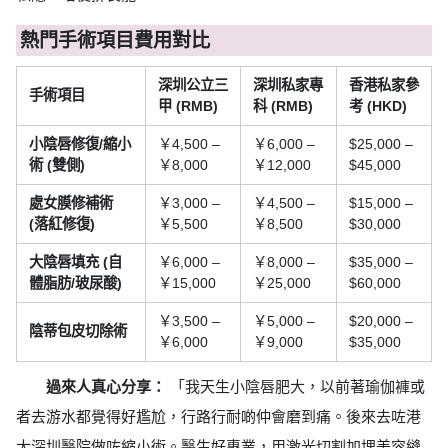
熱門手術項目費用對比
深圳公立三
深圳私家專
香港私家參
手術項目
甲 (RMB)
科 (RMB)
考 (HKD)
小陰唇修復/縮小
￥4,500 –
￥6,000 –
$25,000 –
術 (雙側)
￥8,000
￥12,000
$45,000
處女膜修補術
￥3,000 –
￥4,500 –
$15,000 –
(落紅修復)
￥5,500
￥8,500
$30,000
大陰唇填充 (自
￥6,000 –
￥8,000 –
$35,000 –
體脂肪/玻尿酸)
￥15,000
￥25,000
$60,000
￥3,500 –
￥5,000 –
$20,000 –
陰蒂包皮切除術
￥6,000
￥9,000
$35,000
過來人真心分享：
「我天生小陰唇肥大，以前著瑜伽褲或
者去游水都覺得好尷尬，行路行耐啲仲會磨到痛。後來去咗港
大深圳醫院做咗縮小術。醫生好專業，用激光切割加埋美容縫