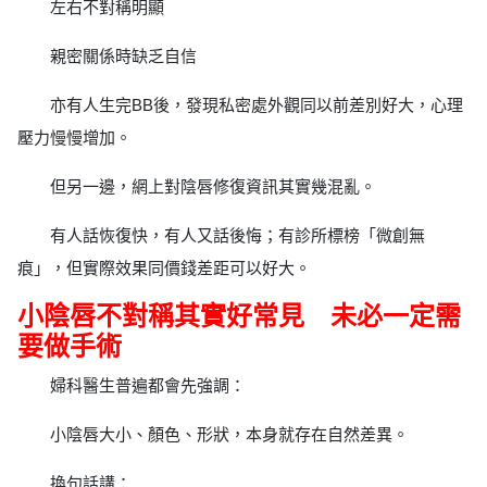
左右不對稱明顯
親密關係時缺乏自信
亦有人生完BB後，發現私密處外觀同以前差別好大，心理
壓力慢慢增加。
但另一邊，網上對陰唇修復資訊其實幾混亂。
有人話恢復快，有人又話後悔；有診所標榜「微創無
痕」，但實際效果同價錢差距可以好大。
小陰唇不對稱其實好常見 未必一定需
要做手術
婦科醫生普遍都會先強調：
小陰唇大小、顏色、形狀，本身就存在自然差異。
換句話講：