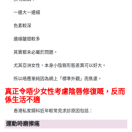
一邊大一邊細
色素較深
邊緣皺摺較多
其實都未必屬於問題。
尤其亞洲女性，本身小陰唇形態差異可以好大。
所以唔應單純因為網上「標準外觀」而焦慮。
真正令唔少女性考慮陰唇修復嘅，反而
係生活不適
香港私家婦科近年較常見求診原因包括：
運動時磨擦痛