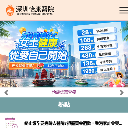
怡康优惠套餐
熱點
終止懷孕要幾時去醫院?把握黃金週數，香港家計會與...