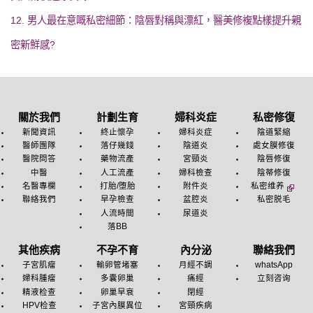
12. 男人最在意嘅私密細節：陰唇對稱與漂紅，醫美修複點樣提升親
密新鮮感?
關於我們
計劃生育
婦科炎症
私密修復
新聞資訊
終止懷孕
婦科炎症
陰道緊縮
醫師團隊
落仔幾錢
陰道炎
處女膜修復
醫院問答
藥物流產
宮頸炎
陰唇修復
中醫
人工流產
婦科檢查
陰蒂修復
名醫專欄
打胎/堕胎
附件炎
私密维养
聯絡我們
早孕檢查
盆腔炎
私密脱毛
人流時間
尿道炎
落BB
其他疾病
不孕不育
內分泌
聯絡我們
子宮肌瘤
輸卵管堵塞
月經不調
whatsApp
婦科腫瘤
多囊卵巢
痛經
立刻咨询
精液检查
卵巢早衰
閉經
HPV检查
子宮內膜異位
宮頸疾病