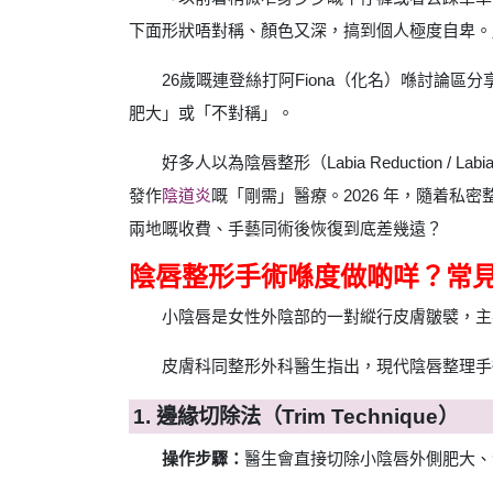
下面形狀唔對稱、顏色又深，搞到個人極度自卑。
26歲嘅連登絲打阿Fiona（化名）喺討論
肥大」或「不對稱」。
好多人以為陰唇整形（Labia Reductio
發作
陰道炎
嘅「剛需」醫療。2026 年，隨着
兩地嘅收費、手藝同術後恢復到底差幾遠？
陰唇整形手術喺度做啲咩？常
小陰唇是女性外陰部的一對縱行皮膚皺襞，主
皮膚科同整形外科醫生指出，現代陰唇整理手術
1. 邊緣切除法（Trim Technique）
操作步驟：
醫生會直接切除小陰唇外側肥大、