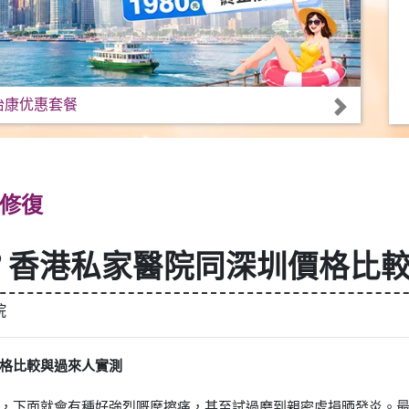
怡康优惠套餐
修復
？香港私家醫院同深圳價格比
院
格比較與過來人實測
，下面就會有種好強烈嘅摩擦痛，甚至試過磨到親密處損晒發炎。