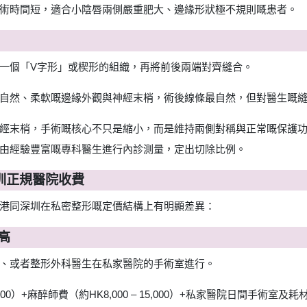
術時間短，適合小陰唇兩側嚴重肥大、邊緣形狀極不規則嘅患者。
一個「V字形」或楔形的組織，再將前後兩端對齊縫合。
自然、柔軟嘅邊緣外觀與神經末梢，術後線條最自然，但對醫生嘅
經末梢，手術嘅核心不只是縮小，而是維持兩側對稱與正常嘅保護
由經驗豐富嘅專科醫生進行內診測量，定出切除比例。
深圳正規醫院收費
港同深圳在私密整形嘅定價結構上有明顯差異：
高
、或者整形外科醫生在私家醫院的手術室進行。
,000）+麻醉師費（約HK8,000 – 15,000）+私家醫院日間手術室及耗材費（