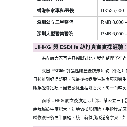
香港私家專科/醫院
HK$35,000 –
深圳公立三甲醫院
RMB 8,000 –
深圳大型醫美醫院
RMB 6,000 –
LIHKG 與 ESDlife 絲打真實實操
為左讓大家有更客觀嘅對比，我們整理了在香
來自 ESDlife 討論區嘅產後媽媽阿敏
日拉扯到好唔舒服。我最後揀返香港私家專科醫生
嘅蜈蚣腳疤痕。最要緊係全程喺香港，萬一有咩突
而喺 LIHKG 爬文後決定北上深圳某公立三
話我屬於中度肥大，建議做楔形切除。手術喺局麻
喺恢復室躺左半個鐘，護士就催我起返身拿藥。如