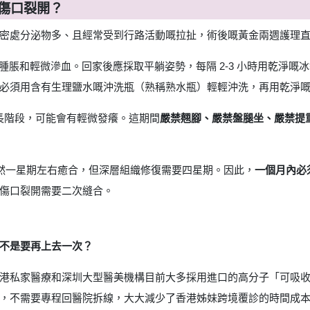
傷口裂開？
密處分泌物多、且經常受到行路活動嘅拉扯，術後嘅黃金兩週護理
腫脹和輕微滲血。回家後應採取平躺姿勢，每隔 2-3 小時用乾淨嘅冰
必須用含有生理鹽水嘅沖洗瓶（熟稱熟水瓶）輕輕沖洗，再用乾淨
長階段，可能會有輕微發癢。這期間
嚴禁翹腳、嚴禁盤腿坐、嚴禁提
然一星期左右癒合，但深層組織修復需要四星期。因此，
一個月內必
傷口裂開需要二次縫合。
不是要再上去一次？
港私家醫療和深圳大型醫美機構目前大多採用進口的高分子「可吸收縫合
，不需要專程回醫院拆線，大大減少了香港姊妹跨境覆診的時間成