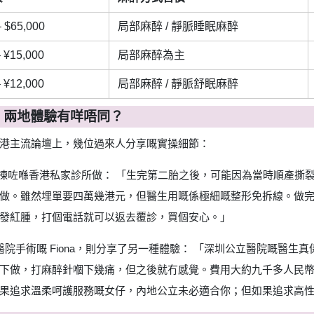
 $65,000
局部麻醉 / 靜脈睡眠麻醉
 ¥15,000
局部麻醉為主
 ¥12,000
局部麻醉 / 靜脈舒眠麻醉
經驗：兩地體驗有咩唔同？
港主流論壇上，幾位過來人分享嘅實操細節：
（化名）揀咗喺香港私家診所做： 「生完第二胎之後，可能因為當時順產
做。雖然埋單要四萬幾港元，但醫生用嘅係極細嘅整形免拆線。做
發紅腫，打個電話就可以返去覆診，買個安心。」
甲醫院手術嘅 Fiona，則分享了另一種體驗： 「深圳公立醫院嘅醫
下做，打麻醉針嗰下幾痛，但之後就冇感覺。費用大約九千多人民
果追求溫柔呵護服務嘅女仔，內地公立未必適合你；但如果追求高