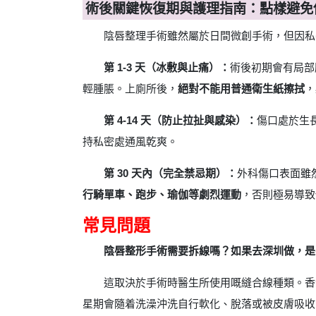
術後關鍵恢復期與護理指南：點樣避免
陰唇整理手術雖然屬於日間微創手術，但因私
第 1-3 天（冰敷與止痛）：
術後初期會有局部
輕腫脹。上廁所後，
絕對不能用普通衛生紙擦拭
，
第 4-14 天（防止拉扯與感染）：
傷口處於生
持私密處通風乾爽。
第 30 天內（完全禁忌期）：
外科傷口表面雖
行騎單車、跑步、瑜伽等劇烈運動
，否則極易導致
常見問題
陰唇整形手術需要拆線嗎？如果去深圳做，是
這取決於手術時醫生所使用嘅縫合線種類。香
星期會隨着洗澡沖洗自行軟化、脫落或被皮膚吸收