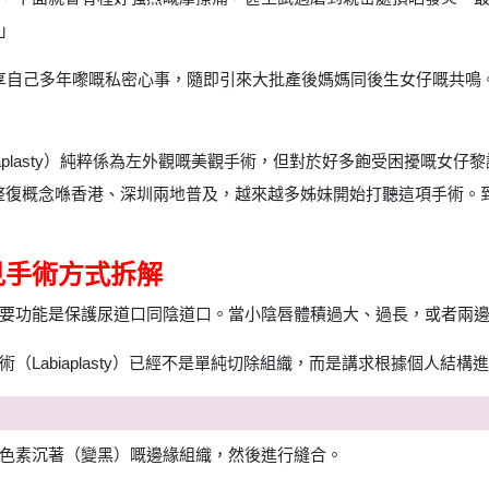
」
區分享自己多年嚟嘅私密心事，隨即引來大批產後媽媽同後生女仔嘅共
n / Labiaplasty）純粹係為左外觀嘅美觀手術，但對於好多飽受困
私密整復概念喺香港、深圳兩地普及，越來越多姊妹開始打聽這項手術
見手術方式拆解
要功能是保護尿道口同陰道口。當小陰唇體積過大、過長，或者兩
（Labiaplasty）已經不是單純切除組織，而是講求根據個人結
色素沉著（變黑）嘅邊緣組織，然後進行縫合。