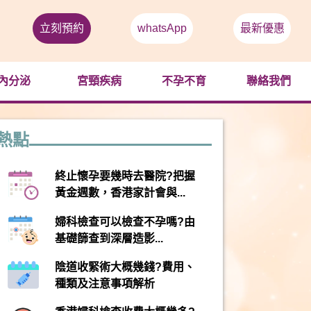
立刻預約
whatsApp
最新優惠
內分泌
宮頸疾病
不孕不育
聯絡我們
熱點
終止懷孕要幾時去醫院?把握
黃金週數，香港家計會與...
婦科檢查可以檢查不孕嗎?由
基礎篩查到深層造影...
陰道收緊術大概幾錢?費用、
種類及注意事項解析