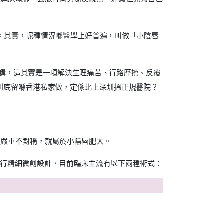
鳴。其實，呢種情況喺醫學上好普遍，叫做「小陰唇
擾嘅女仔黎講，這其實是一項解決生理痛苦、行路摩擦、反覆
。到底留喺香港私家做，定係北上深圳搵正規醫院？
邊嚴重不對稱，就屬於小陰唇肥大。
構進行精細微創設計，目前臨床主流有以下兩種術式：