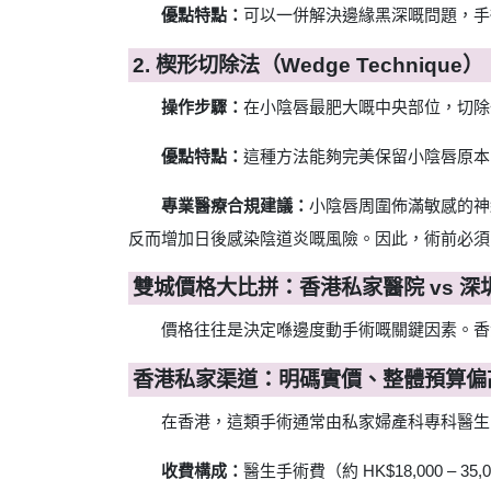
優點特點：
可以一併解決邊緣黑深嘅問題，手
2. 楔形切除法（Wedge Technique）
操作步驟：
在小陰唇最肥大嘅中央部位，切除
優點特點：
這種方法能夠完美保留小陰唇原本
專業醫療合規建議：
小陰唇周圍佈滿敏感的神
反而增加日後感染陰道炎嘅風險。因此，術前必須
雙城價格大比拼：香港私家醫院 vs 
價格往往是決定喺邊度動手術嘅關鍵因素。香
香港私家渠道：明碼實價、整體預算偏
在香港，這類手術通常由私家婦產科專科醫生
收費構成：
醫生手術費（約 HK$18,000 – 35