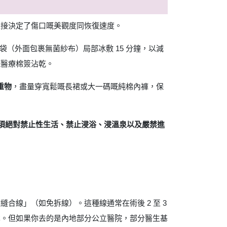
直接決定了傷口嘅美觀度同恢復速度。
袋（外面包裹無菌紗布）局部冰敷 15 分鐘，以減
嘅醫療棉簽沾乾。
重物
，盡量穿寬鬆嘅長裙或大一碼嘅純棉內褲，保
須絕對禁止性生活、禁止浸浴、浸溫泉以及嚴禁進
線」（如免拆線）。這種線通常在術後 2 至 3
本。但如果你去的是內地部分公立醫院，部分醫生基