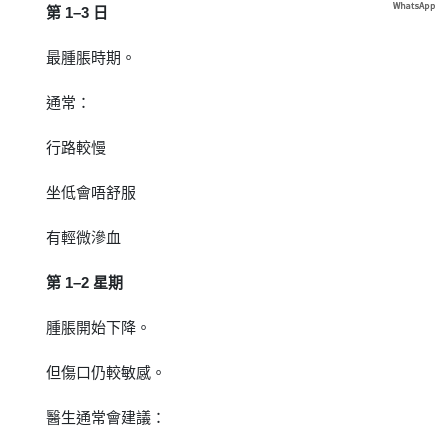
第 1–3 日
最腫脹時期。
通常：
行路較慢
坐低會唔舒服
有輕微滲血
第 1–2 星期
腫脹開始下降。
但傷口仍較敏感。
醫生通常會建議：