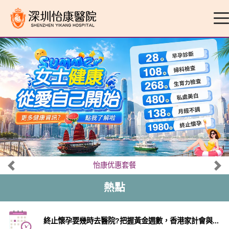
怡康优惠套餐
熱點
終止懷孕要幾時去醫院?把握黃金週數，香港家計會與...