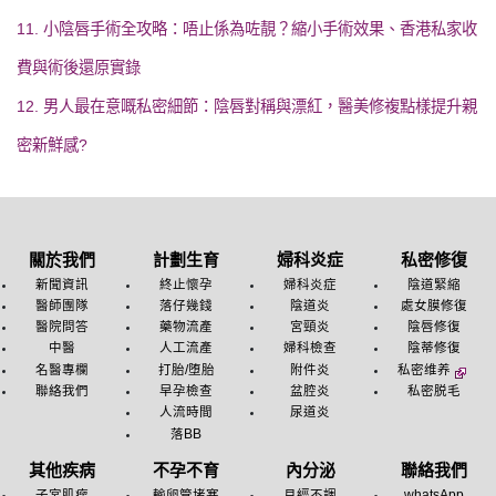
11. 小陰唇手術全攻略：唔止係為咗靚？縮小手術效果、香港私家收
費與術後還原實錄
12. 男人最在意嘅私密細節：陰唇對稱與漂紅，醫美修複點樣提升親
密新鮮感?
關於我們
計劃生育
婦科炎症
私密修復
新聞資訊
終止懷孕
婦科炎症
陰道緊縮
醫師團隊
落仔幾錢
陰道炎
處女膜修復
醫院問答
藥物流產
宮頸炎
陰唇修復
中醫
人工流產
婦科檢查
陰蒂修復
名醫專欄
打胎/堕胎
附件炎
私密维养
聯絡我們
早孕檢查
盆腔炎
私密脱毛
人流時間
尿道炎
落BB
其他疾病
不孕不育
內分泌
聯絡我們
子宮肌瘤
輸卵管堵塞
月經不調
whatsApp