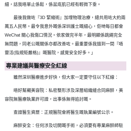
細，話我唔單止係鬆，係盆底肌已經有輕微下垂。
最後我做咗『3D 緊縮術』加埋物理治療，總共用咗大約兩
萬五人民幣。最令我意外嘅係深圳護士嘅細心，佢哋每日都會
WeChat 關心我傷口情況。依家做完半年，最明顯係跳繩完全
無問題，同老公嘅關係亦都改善咗。最重要係我搵到一間『唔
靈活(指規矩嚴格)』嘅醫院，感覺安全好多。」
專業建議與醫療安全紅線
雖然深圳醫療進步好快，但大家一定要守住以下紅線：
唔好幫襯美容院：私密整形涉及深層組織縫合同麻醉，美
容院無醫療執業許可證，出事係無得追討嘅。
查證醫生資歷：正規醫院會將醫生嘅執業編號公示。
麻醉安全：任何涉及切開嘅手術，必須要有專業麻醉師駐