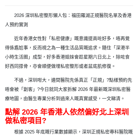
2026 深圳私密整形懶人包：福田羅湖正規醫院名單及香港
人預約實測
近年香港女性對「私密健康」嘅意識提高咗好多，唔再覺
得係尷尬事，反而視之為一種生活品質嘅追求。隨住「深港半
小時生活圈」成型，好多香港姐妹會趁星期六日北上，除咗食
好西同揼骨，亦會順便做埋私密整形或者盆底肌修復。
不過，深圳咁大，邊間醫院先係真正「正規」?點樣預約先
唔會被「劏客」?今日就同大家拆解 2026 年最新嘅深圳私密醫
療地圖，由醫生專業分析到過來人嘅真實感受，一文睇清。
點解 2026 年香港人依然偏好北上深圳
做私密項目?
根據 2025 年底嘅行業數據顯示，深圳正規私密專科醫院嘅