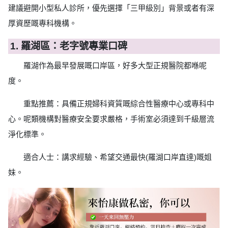
建議避開小型私人診所，優先選擇「三甲級別」背景或者有深
厚資歷嘅專科機構。
1. 羅湖區：老字號專業口碑
羅湖作為最早發展嘅口岸區，好多大型正規醫院都喺呢
度。
重點推薦：具備正規婦科資質嘅綜合性醫療中心或專科中
心。呢類機構對醫療安全要求嚴格，手術室必須達到千級層流
淨化標準。
適合人士：講求經驗、希望交通最快(羅湖口岸直達)嘅姐
妹。