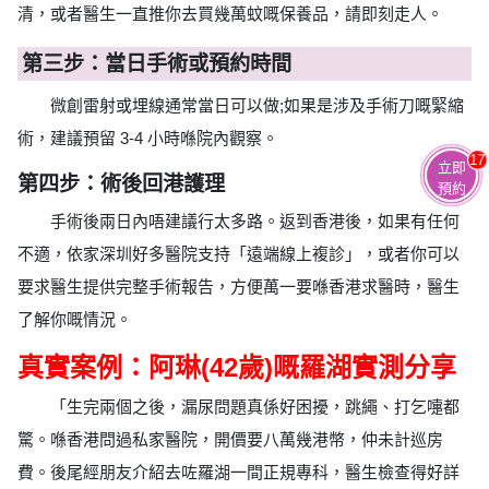
清，或者醫生一直推你去買幾萬蚊嘅保養品，請即刻走人。
第三步：當日手術或預約時間
微創雷射或埋線通常當日可以做;如果是涉及手術刀嘅緊縮
術，建議預留 3-4 小時喺院內觀察。
17
立即
第四步：術後回港護理
預約
手術後兩日內唔建議行太多路。返到香港後，如果有任何
不適，依家深圳好多醫院支持「遠端線上複診」，或者你可以
要求醫生提供完整手術報告，方便萬一要喺香港求醫時，醫生
了解你嘅情況。
真實案例：阿琳(42歲)嘅羅湖實測分享
「生完兩個之後，漏尿問題真係好困擾，跳繩、打乞嚏都
驚。喺香港問過私家醫院，開價要八萬幾港幣，仲未計巡房
費。後尾經朋友介紹去咗羅湖一間正規專科，醫生檢查得好詳