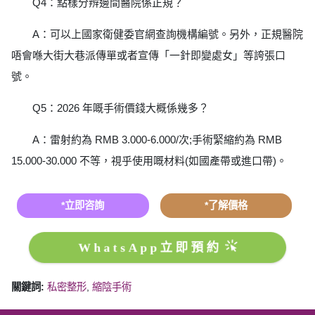
Q4：點樣分辨邊間醫院係正規？
A：可以上國家衛健委官網查詢機構編號。另外，正規醫院
唔會喺大街大巷派傳單或者宣傳「一針即變處女」等誇張口
號。
Q5：2026 年嘅手術價錢大概係幾多？
A：雷射約為 RMB 3.000-6.000/次;手術緊縮約為 RMB
15.000-30.000 不等，視乎使用嘅材料(如國產帶或進口帶)。
*立即咨詢
*了解價格
WhatsApp立即預約
關鍵詞:
私密整形
,
縮陰手術