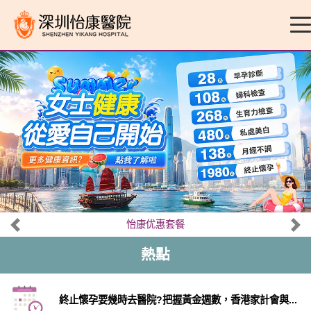
怡康优惠套餐
熱點
終止懷孕要幾時去醫院?把握黃金週數，香港家計會與...