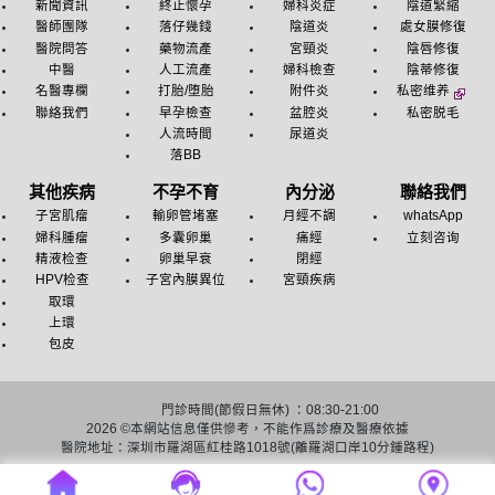
新聞資訊
終止懷孕
婦科炎症
陰道緊縮
醫師團隊
落仔幾錢
陰道炎
處女膜修復
醫院問答
藥物流產
宮頸炎
陰唇修復
中醫
人工流產
婦科檢查
陰蒂修復
名醫專欄
打胎/堕胎
附件炎
私密维养
聯絡我們
早孕檢查
盆腔炎
私密脱毛
人流時間
尿道炎
落BB
其他疾病
不孕不育
內分泌
聯絡我們
子宮肌瘤
輸卵管堵塞
月經不調
whatsApp
婦科腫瘤
多囊卵巢
痛經
立刻咨询
精液检查
卵巢早衰
閉經
HPV检查
子宮內膜異位
宮頸疾病
取環
上環
包皮
門診時間(節假日無休) ：08:30-21:00
2026 ©
本網站信息僅供慘考，不能作爲診療及醫療依據
醫院地址：深圳市羅湖區紅桂路1018號(離羅湖口岸10分鍾路程)
友情链接：
深圳人流医院
深圳終止懷孕醫院