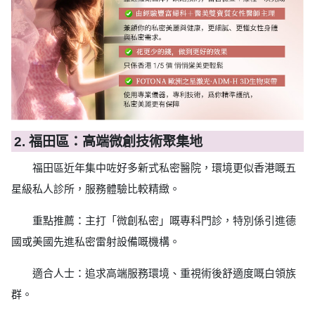
2. 福田區：高端微創技術聚集地
福田區近年集中咗好多新式私密醫院，環境更似香港嘅五
星級私人診所，服務體驗比較精緻。
重點推薦：主打「微創私密」嘅專科門診，特別係引進德
國或美國先進私密雷射設備嘅機構。
適合人士：追求高端服務環境、重視術後舒適度嘅白領族
群。