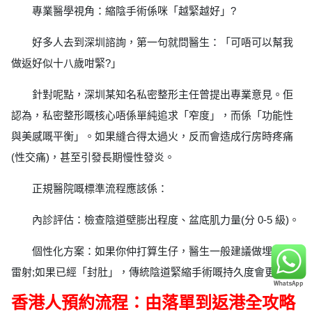
專業醫學視角：縮陰手術係咪「越緊越好」?
好多人去到深圳諮詢，第一句就問醫生：「可唔可以幫我
做返好似十八歲咁緊?」
針對呢點，深圳某知名私密整形主任曾提出專業意見。佢
認為，私密整形嘅核心唔係單純追求「窄度」，而係「功能性
與美感嘅平衡」。如果縫合得太過火，反而會造成行房時疼痛
(性交痛)，甚至引發長期慢性發炎。
正規醫院嘅標準流程應該係：
內診評估：檢查陰道壁膨出程度、盆底肌力量(分 0-5 級)。
個性化方案：如果你仲打算生仔，醫生一般建議做埋線或
雷射;如果已經「封肚」，傳統陰道緊縮手術嘅持久度會更好。
香港人預約流程：由落單到返港全攻略