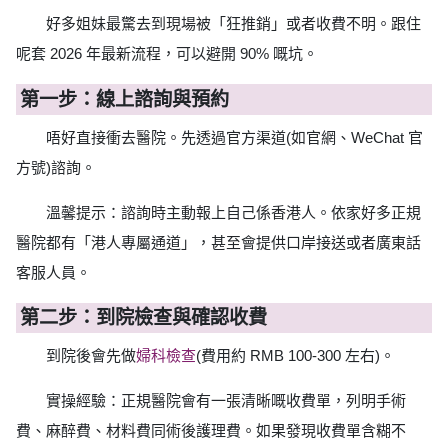
好多姐妹最驚去到現場被「狂推銷」或者收費不明。跟住
呢套 2026 年最新流程，可以避開 90% 嘅坑。
第一步：線上諮詢與預約
唔好直接衝去醫院。先透過官方渠道(如官網、WeChat 官
方號)諮詢。
溫馨提示：諮詢時主動報上自己係香港人。依家好多正規
醫院都有「港人專屬通道」，甚至會提供口岸接送或者廣東話
客服人員。
第二步：到院檢查與確認收費
到院後會先做
婦科檢查
(費用約 RMB 100-300 左右)。
實操經驗：正規醫院會有一張清晰嘅收費單，列明手術
費、麻醉費、材料費同術後護理費。如果發現收費單含糊不