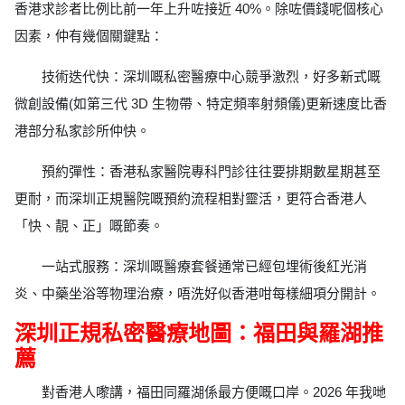
香港求診者比例比前一年上升咗接近 40%。除咗價錢呢個核心
因素，仲有幾個關鍵點：
技術迭代快：深圳嘅私密醫療中心競爭激烈，好多新式嘅
微創設備(如第三代 3D 生物帶、特定頻率射頻儀)更新速度比香
港部分私家診所仲快。
預約彈性：香港私家醫院專科門診往往要排期數星期甚至
更耐，而深圳正規醫院嘅預約流程相對靈活，更符合香港人
「快、靚、正」嘅節奏。
一站式服務：深圳嘅醫療套餐通常已經包埋術後紅光消
炎、中藥坐浴等物理治療，唔洗好似香港咁每樣細項分開計。
深圳正規私密醫療地圖：福田與羅湖推
薦
對香港人嚟講，福田同羅湖係最方便嘅口岸。2026 年我哋