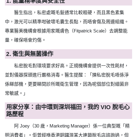
1. 能量精準度與安全性
醫生指出，私密處嘅毛髮通常比較粗硬，而且黑色素集
中，激光可以精準咁破壞毛囊生長點，而唔會傷及周邊組織。
專業醫美機構會根據用家嘅膚色（Fitpatrick Scale）去調整能
量，確保唔會灼傷。
2. 衛生與無菌操作
私密脫毛對環境要求好高。正規機構會提供一次性耗材，
並對儀器探頭進行嚴格消毒。醫生提醒：「揀私密脫毛唔係淨
係睇部機，更要睇間診所嘅衛生管理，因為呢個部位對細菌非
常敏感。」
用家分享：由中環到深圳福田，我的 VIO 脫毛心
路歷程
阿 Joey（30 歲，Marketing Manager）係一位典型嘅「精
明消費者」。佢曾經喺香港銅鑼灣某大連鎖脫毛店諮詢過，但