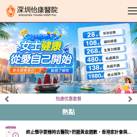
怡康优惠套餐
熱點
終止懷孕要幾時去醫院?把握黃金週數，香港家計會與...