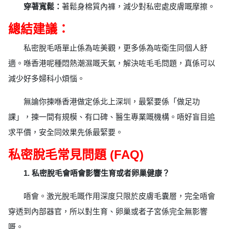
穿著寬鬆：
著鬆身棉質內褲，減少對私密處皮膚嘅摩擦。
總結建議：
私密脫毛唔單止係為咗美觀，更多係為咗衛生同個人舒
適。喺香港呢種悶熱潮濕嘅天氣，解決咗毛毛問題，真係可以
減少好多婦科小煩惱。
無論你揀喺香港做定係北上深圳，最緊要係「做足功
課」，揀一間有規模、有口碑、醫生專業嘅機構。唔好盲目追
求平價，安全同效果先係最緊要。
私密脫毛常見問題 (FAQ)
1. 私密脫毛會唔會影響生育或者卵巢健康？
唔會。激光脫毛嘅作用深度只限於皮膚毛囊層，完全唔會
穿透到內部器官，所以對生育、卵巢或者子宮係完全無影響
嘅。