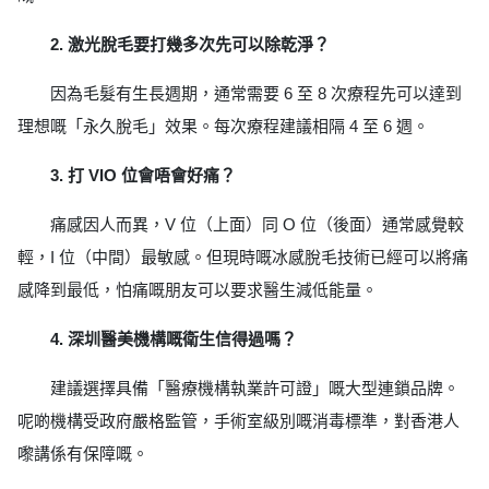
2. 激光脫毛要打幾多次先可以除乾淨？
因為毛髮有生長週期，通常需要 6 至 8 次療程先可以達到
理想嘅「永久脫毛」效果。每次療程建議相隔 4 至 6 週。
3. 打 VIO 位會唔會好痛？
痛感因人而異，V 位（上面）同 O 位（後面）通常感覺較
輕，I 位（中間）最敏感。但現時嘅冰感脫毛技術已經可以將痛
感降到最低，怕痛嘅朋友可以要求醫生減低能量。
4. 深圳醫美機構嘅衛生信得過嗎？
建議選擇具備「醫療機構執業許可證」嘅大型連鎖品牌。
呢啲機構受政府嚴格監管，手術室級別嘅消毒標準，對香港人
嚟講係有保障嘅。