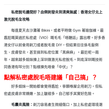
私密脫毛邊間好？由倒刺發炎到清爽無感：香港女仔北上
激光脫毛全攻略
每逢夏天去沙灘著 Bikini，或者平時做 Gym 著瑜伽褲，最
尷尬嘅莫過於私密處（VIO）嘅毛毛「唔聽話」露出嚟。好多香
港女仔以前會用剃刀或者脫毛膏 DIY，但結果往往係毛髮倒
生、皮膚發炎，甚至搞到私密位置「黑麻麻」。最近呢一兩
年，越來越多姐妹揀上深圳做激光私密脫毛。到底深圳嘅技術
同香港有咩分別？點樣揀先唔會「中伏」？
點解私密處脫毛唔建議「自己搞」？
好多姐妹一開始都會覺得尷尬，寧願喺屋企用剃刀。但私
密處皮膚非常嬌嫩，加上皺褶多，自己郁手其實好危險。
毛囊炎風險：
剃刀容易產生微細傷口，加上私密處環境潮