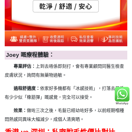
Joey 嘅療程體驗：
專業評估：
上到去唔係即刻打，會有專業顧問同醫生檢查
皮膚狀況，詢問有無藥物過敏。
過程舒適度：
依家好多機都有「冰感技術」，打落去只係
有少少似「橡筋彈」嘅感覺，完全可以接受。
效果：
做咗三次之後，毛髮已經幼咗好多，以前經期嗰種
悶熱感同異味大幅減少，成個人清爽晒。