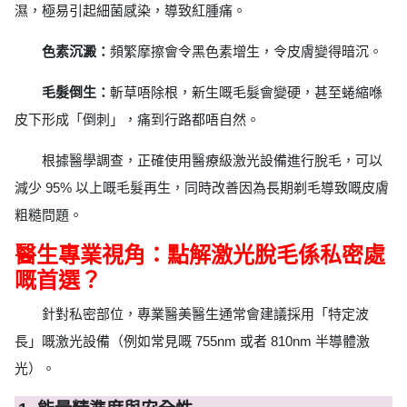
濕，極易引起細菌感染，導致紅腫痛。
色素沉澱：
頻繁摩擦會令黑色素增生，令皮膚變得暗沉。
毛髮倒生：
斬草唔除根，新生嘅毛髮會變硬，甚至蜷縮喺
皮下形成「倒刺」，痛到行路都唔自然。
根據醫學調查，正確使用醫療級激光設備進行脫毛，可以
減少 95% 以上嘅毛髮再生，同時改善因為長期剃毛導致嘅皮膚
粗糙問題。
醫生專業視角：點解激光脫毛係私密處
嘅首選？
針對私密部位，專業醫美醫生通常會建議採用「特定波
長」嘅激光設備（例如常見嘅 755nm 或者 810nm 半導體激
光）。