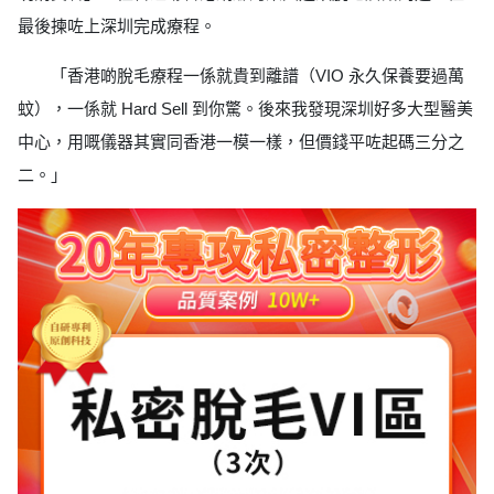
最後揀咗上深圳完成療程。
「香港啲脫毛療程一係就貴到離譜（VIO 永久保養要過萬
蚊），一係就 Hard Sell 到你驚。後來我發現深圳好多大型醫美
中心，用嘅儀器其實同香港一模一樣，但價錢平咗起碼三分之
二。」