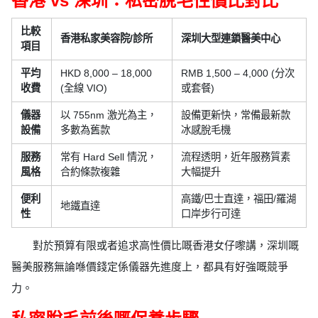
香港 vs 深圳：私密脫毛性價比對比
比較
香港私家美容院/診所
深圳大型連鎖醫美中心
項目
平均
HKD 8,000 – 18,000
RMB 1,500 – 4,000 (分次
收費
(全線 VIO)
或套餐)
儀器
以 755nm 激光為主，
設備更新快，常備最新款
設備
多數為舊款
冰感脫毛機
服務
常有 Hard Sell 情況，
流程透明，近年服務質素
風格
合約條款複雜
大幅提升
便利
高鐵/巴士直達，福田/羅湖
地鐵直達
性
口岸步行可達
對於預算有限或者追求高性價比嘅香港女仔嚟講，深圳嘅
醫美服務無論喺價錢定係儀器先進度上，都具有好強嘅競爭
力。