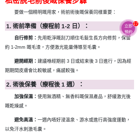
私密脫毛前後嘅保養步驟
要做一個精明嘅用家，術前術後嘅保養同樣重要：
17
1. 術前準備（療程前 1-2 日）：
立即
預約
自行修剪：
先用乾淨嘅刮刀順住毛髮生長方向修剪，保留
約 1-2mm 嘅毛渣，方便激光能量傳導至毛囊。
避開經期：
建議喺經期前 3 日或結束後 3 日進行，因為經
期期間皮膚會比較敏感，痛感較強。
2. 術後保養（療程後 1 週）：
加強保濕：
使用無酒精、無香料嘅保濕產品，舒緩激光後
嘅乾燥感。
避免高溫：
一週內唔好浸溫泉、游水或進行高強度運動，
以免汗水刺激毛囊。