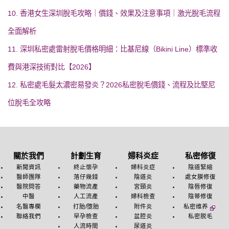
10. 香港女生深圳脫毛攻略｜價錢、效果及注意事項｜激光脫毛流程
全面解析
11. 深圳私密處雷射脫毛價格明細：比基尼線（Bikini Line）標準收
費與港深技術對比【2026】
12. 私密處毛髮太濃密易發炎？2026私密脫毛價錢、流程及比堅尼
位脫毛全攻略
關於我們
計劃生育
婦科炎症
私密修復
新聞資訊
終止懷孕
婦科炎症
陰道緊縮
醫師團隊
落仔幾錢
陰道炎
處女膜修復
醫院問答
藥物流產
宮頸炎
陰唇修復
中醫
人工流產
婦科檢查
陰蒂修復
名醫專欄
打胎/堕胎
附件炎
私密维养
聯絡我們
早孕檢查
盆腔炎
私密脱毛
人流時間
尿道炎