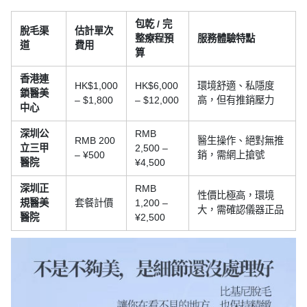
包乾 / 完
脫毛渠
估計單次
整療程預
服務體驗特點
道
費用
算
香港連
HK$1,000
HK$6,000
環境舒適、私隱度
鎖醫美
– $1,800
– $12,000
高，但有推銷壓力
中心
深圳公
RMB
RMB 200
醫生操作、絕對無推
立三甲
2,500 –
– ¥500
銷，需網上搶號
醫院
¥4,500
深圳正
RMB
性價比極高，環境
規醫美
套餐計價
1,200 –
大，需確認儀器正品
醫院
¥2,500