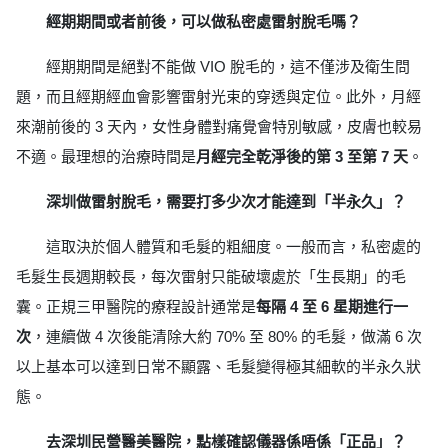
經期期間或者前後，可以做私密處雷射脫毛嗎？
經期期間是絕對不能做 VIO 脫毛的，這不僅涉及衛生問
題，而且經期經血會影響雷射光束的穿透與定位。此外，月經
來潮前後的 3 天內，女性身體對痛覺會特別敏感，皮膚也較易
不適。最理想的治療時間是
月經完全乾淨後的第 3 至第 7 天
。
深圳做雷射脫毛，需要打多少次才能達到「半永久」？
這取決於個人體質和毛髮的粗細度。一般而言，私密處的
毛髮生長週期較長，每次雷射只能破壞處於「生長期」的毛
囊。正規三甲醫院的療程設計通常是
每隔 4 至 6 星期進行一
次
，連續做 4 次後能清除大約 70% 至 80% 的毛髮，做滿 6 次
以上基本可以達到日常不顯露、毛髮變得極其細軟的半永久狀
態。
去深圳民營醫美醫院，點樣確認儀器係唔係「正品」？