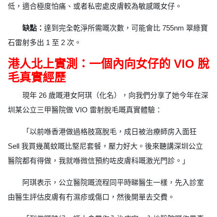
低，適合極度怕痛、或者私密處皮膚較為敏感嘅女仔。
缺點：
達到完全乾淨所需嘅次數，可能會比 755nm 翠綠寶
石雷射多出 1 至 2 次。
港人北上實測：一個內向女仔的 VIO 脫
毛真實經歷
現年 26 歲嘅港女阿琪（化名），向我們分享了她今年在深
圳某公立三甲醫院做 VIO 雷射脫毛嘅真實體驗：
「以前喺香港做過格肢窩脫毛，成日被治療師房入面狂
Sell 我買幾萬蚊嘅比堅尼套餐，壓力好大。後來聽講深圳公立
醫院都有得做，我就喺微信預約咗皮膚科嘅激光門診。」
阿琪表示，公立醫院嘅流程同平時睇醫生一樣，先入診室
由醫生評估皮膚有冇濕疹或傷口，然後開單去交費。