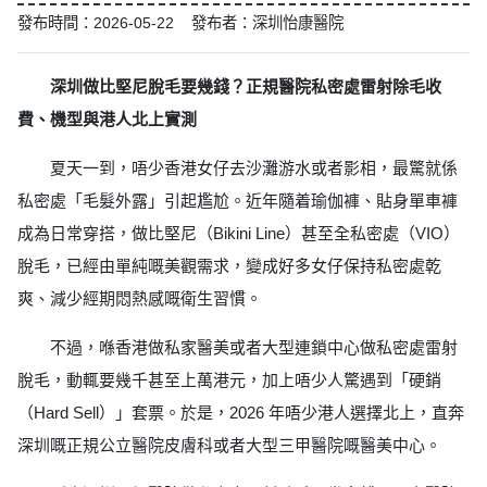
發布時間：2026-05-22 發布者：深圳怡康醫院
深圳做比堅尼脫毛要幾錢？正規醫院私密處雷射除毛收
費、機型與港人北上實測
夏天一到，唔少香港女仔去沙灘游水或者影相，最驚就係
私密處「毛髮外露」引起尷尬。近年隨着瑜伽褲、貼身單車褲
成為日常穿搭，做比堅尼（Bikini Line）甚至全私密處（VIO）
脫毛，已經由單純嘅美觀需求，變成好多女仔保持私密處乾
爽、減少經期悶熱感嘅衛生習慣。
不過，喺香港做私家醫美或者大型連鎖中心做私密處雷射
脫毛，動輒要幾千甚至上萬港元，加上唔少人驚遇到「硬銷
（Hard Sell）」套票。於是，2026 年唔少港人選擇北上，直奔
深圳嘅正規公立醫院皮膚科或者大型三甲醫院嘅醫美中心。