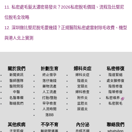
11. 私密處毛髮太濃密易發炎？2026私密脫毛價錢、流程及比堅尼
位脫毛全攻略
12. 深圳做比堅尼脫毛要幾錢？正規醫院私密處雷射除毛收費、機型
與港人北上實測
關於我們
計劃生育
婦科炎症
私密修復
新聞資訊
終止懷孕
婦科炎症
陰道緊縮
醫師團隊
落仔幾錢
陰道炎
處女膜修復
醫院問答
藥物流產
宮頸炎
陰唇修復
中醫
人工流產
婦科檢查
陰蒂修復
名醫專欄
打胎/堕胎
附件炎
私密维养
聯絡我們
早孕檢查
盆腔炎
私密脱毛
人流時間
尿道炎
落BB
其他疾病
不孕不育
內分泌
聯絡我們
子宮肌瘤
輸卵管堵塞
月經不調
whatsApp