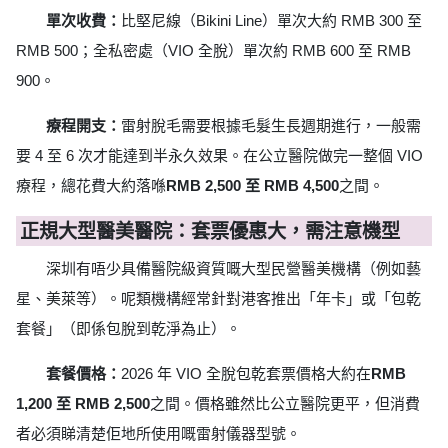
單次收費：
比堅尼線（Bikini Line）單次大約 RMB 300 至
RMB 500；全私密處（VIO 全脫）單次約 RMB 600 至 RMB
900。
療程開支：
雷射脫毛需要根據毛髮生長週期進行，一般需
要 4 至 6 次才能達到半永久效果。在公立醫院做完一整個 VIO
療程，總花費大約落喺
RMB 2,500 至 RMB 4,500
之間。
正規大型醫美醫院：套票優惠大，需注意機型
深圳有唔少具備醫院級資質嘅大型民營醫美機構（例如藝
星、美萊等）。呢類機構經常針對港客推出「年卡」或「包乾
套餐」（即係包脫到乾淨為止）。
套餐價格：
2026 年 VIO 全脫包乾套票價格大約在
RMB
1,200 至 RMB 2,500
之間。價格雖然比公立醫院更平，但消費
者必須睇清楚佢地所使用嘅雷射儀器型號。