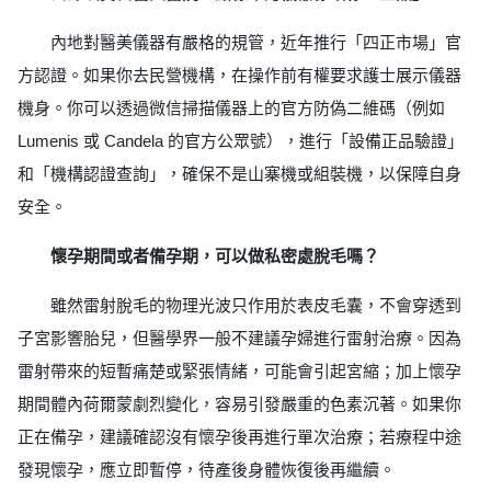
內地對醫美儀器有嚴格的規管，近年推行「四正市場」官
方認證。如果你去民營機構，在操作前有權要求護士展示儀器
機身。你可以透過微信掃描儀器上的官方防偽二維碼（例如
Lumenis 或 Candela 的官方公眾號），進行「設備正品驗證」
和「機構認證查詢」，確保不是山寨機或組裝機，以保障自身
安全。
懷孕期間或者備孕期，可以做私密處脫毛嗎？
雖然雷射脫毛的物理光波只作用於表皮毛囊，不會穿透到
子宮影響胎兒，但醫學界一般不建議孕婦進行雷射治療。因為
雷射帶來的短暫痛楚或緊張情緒，可能會引起宮縮；加上懷孕
期間體內荷爾蒙劇烈變化，容易引發嚴重的色素沉著。如果你
正在備孕，建議確認沒有懷孕後再進行單次治療；若療程中途
發現懷孕，應立即暫停，待產後身體恢復後再繼續。