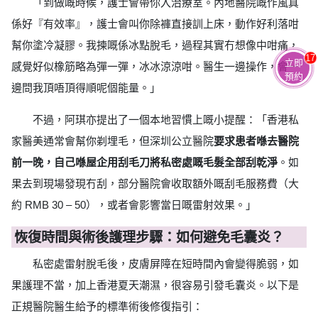
「到做嘅時候，護士會帶你入治療室。內地醫院嘅作風真
係好『有效率』，護士會叫你除褲直接訓上床，動作好利落咁
幫你塗冷凝膠。我揀嘅係冰點脫毛，過程其實冇想像中咁痛，
17
立即
感覺好似橡筋略為彈一彈，冰冰涼涼咁。醫生一邊操作，會一
預約
邊問我頂唔頂得順呢個能量。」
不過，阿琪亦提出了一個本地習慣上嘅小提醒：「香港私
家醫美通常會幫你剃埋毛，但深圳公立醫院
要求患者喺去醫院
前一晚，自己喺屋企用刮毛刀將私密處嘅毛髮全部刮乾淨
。如
果去到現場發現冇刮，部分醫院會收取額外嘅刮毛服務費（大
約 RMB 30 – 50），或者會影響當日嘅雷射效果。」
恢復時間與術後護理步驟：如何避免毛囊炎？
私密處雷射脫毛後，皮膚屏障在短時間內會變得脆弱，如
果護理不當，加上香港夏天潮濕，很容易引發毛囊炎。以下是
正規醫院醫生給予的標準術後修復指引：