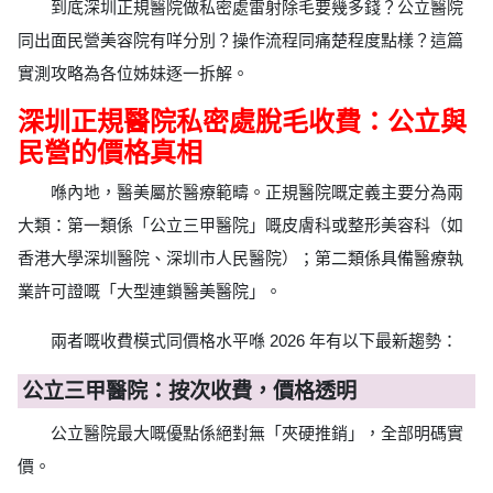
到底深圳正規醫院做私密處雷射除毛要幾多錢？公立醫院
同出面民營美容院有咩分別？操作流程同痛楚程度點樣？這篇
實測攻略為各位姊妹逐一拆解。
深圳正規醫院私密處脫毛收費：公立與
民營的價格真相
喺內地，醫美屬於醫療範疇。正規醫院嘅定義主要分為兩
大類：第一類係「公立三甲醫院」嘅皮膚科或整形美容科（如
香港大學深圳醫院、深圳市人民醫院）；第二類係具備醫療執
業許可證嘅「大型連鎖醫美醫院」。
兩者嘅收費模式同價格水平喺 2026 年有以下最新趨勢：
公立三甲醫院：按次收費，價格透明
公立醫院最大嘅優點係絕對無「夾硬推銷」，全部明碼實
價。