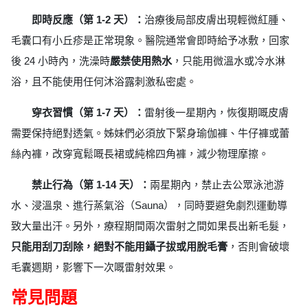
即時反應（第 1-2 天）：
治療後局部皮膚出現輕微紅腫、
毛囊口有小丘疹是正常現象。醫院通常會即時給予冰敷，回家
後 24 小時內，洗澡時
嚴禁使用熱水
，只能用微溫水或冷水淋
浴，且不能使用任何沐浴露刺激私密處。
穿衣習慣（第 1-7 天）：
雷射後一星期內，恢復期嘅皮膚
需要保持絕對透氣。姊妹們必須放下緊身瑜伽褲、牛仔褲或蕾
絲內褲，改穿寬鬆嘅長裙或純棉四角褲，減少物理摩擦。
禁止行為（第 1-14 天）：
兩星期內，禁止去公眾泳池游
水、浸溫泉、進行蒸氣浴（Sauna），同時要避免劇烈運動導
致大量出汗。另外，療程期間兩次雷射之間如果長出新毛髮，
只能用刮刀刮除，絕對不能用鑷子拔或用脫毛膏
，否則會破壞
毛囊週期，影響下一次嘅雷射效果。
常見問題