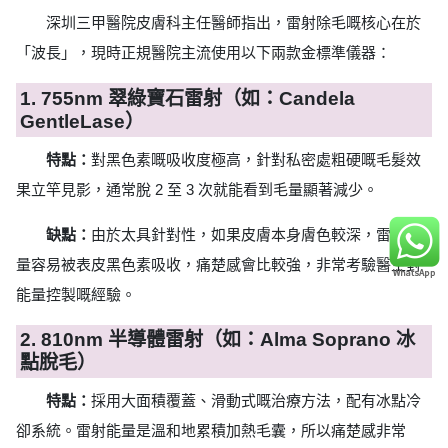
深圳三甲醫院皮膚科主任醫師指出，雷射除毛嘅核心在於
「波長」，現時正規醫院主流使用以下兩款金標準儀器：
1. 755nm 翠綠寶石雷射（如：Candela
GentleLase）
特點：
對黑色素嘅吸收度極高，針對私密處粗硬嘅毛髮效
果立竿見影，通常脫 2 至 3 次就能看到毛量顯著減少。
缺點：
由於太具針對性，如果皮膚本身膚色較深，雷射能
量容易被表皮黑色素吸收，痛楚感會比較強，非常考驗醫生對
能量控製嘅經驗。
2. 810nm 半導體雷射（如：Alma Soprano 冰
點脫毛）
特點：
採用大面積覆蓋、滑動式嘅治療方法，配有冰點冷
卻系統。雷射能量是溫和地累積加熱毛囊，所以痛楚感非常