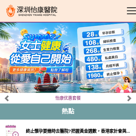
怡康优惠套餐
熱點
終止懷孕要幾時去醫院?把握黃金週數，香港家計會與...