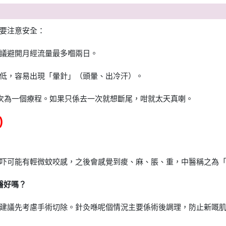
要注意安全：
議避開月經流量最多嗰兩日。
低，容易出現「暈針」（頭暈、出冷汗）。
0 次為一個療程。如果只係去一次就想斷尾，咁就太天真喇。
)
吓可能有輕微蚊咬感，之後會感覺到痠、麻、脹、重，中醫稱之為
醫好嗎？
建議先考慮手術切除。針灸喺呢個情況主要係術後調理，防止新嘅