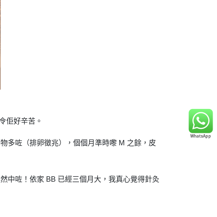
用令佢好辛苦。
多咗（排卵徵兆），個個月準時嚟 M 之餘，皮
中咗！依家 BB 已經三個月大，我真心覺得針灸