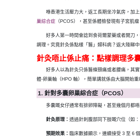
喺香港生活壓力大，返工長期坐冷氣房，加上
巢綜合症
（PCOS），甚至係體檢發現有子宮肌瘤
好多人第一時間會諗到食荷爾蒙藥或者開刀，
調理。究竟針灸係點樣「醫」婦科病？返大陸睇中
針灸唔止係止痛：點樣調理多
好多人以為針灸只係醫條頸痛或者腰痛，其實
體-卵巢軸（HPO 軸），簡單講就係由大腦開始
1. 針對多囊卵巢綜合症（PCOS）
多囊嘅女仔通常有排卵障礙，甚至幾個月都唔
針灸原理：
透過針刺腹部同下肢嘅穴位（如：
預期效果：
臨床數據顯示，連續接受 3 至 