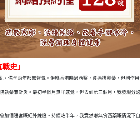
抗戰史」
規律混亂，備孕兩年都無聲氣。佢喺香港睇過西醫，食過排卵藥，但副作
院執藥兼針灸。最初半個月無咩感覺，但去到第三個月，我發現分泌物
會加個暖宮嘅紅外線燈。持續咗半年，我竟然喺無食西藥嘅情況下自然