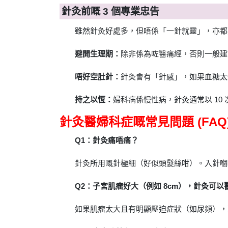
針灸前嘅 3 個專業忠告
雖然針灸好處多，但唔係「一針就靈」，亦都
避開生理期：
除非係為咗醫痛經，否則一般建
唔好空肚針：
針灸會有「針感」，如果血糖太
持之以恆：
婦科病係慢性病，針灸通常以 1
針灸醫婦科症嘅常見問題 (FAQ
Q1：針灸痛唔痛？
針灸所用嘅針極細（好似頭髮絲咁）。入針嗰
Q2：子宮肌瘤好大（例如 8cm），針灸可以
如果肌瘤太大且有明顯壓迫症狀（如尿頻），