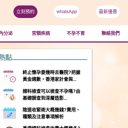
立刻預約
whatsApp
最新優惠
內分泌
宮頸疾病
不孕不育
聯絡我們
熱點
終止懷孕要幾時去醫院?把握
黃金週數，香港家計會與...
婦科檢查可以檢查不孕嗎?由
基礎篩查到深層造影...
陰道收緊術大概幾錢?費用、
種類及注意事項解析