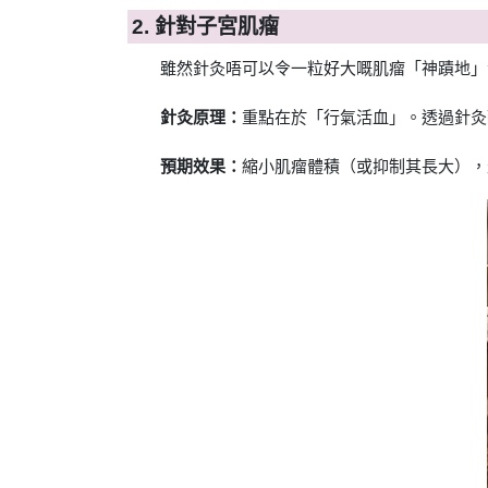
2. 針對子宮肌瘤
雖然針灸唔可以令一粒好大嘅肌瘤「神蹟地」
針灸原理：
重點在於「行氣活血」。透過針灸
預期效果：
縮小肌瘤體積（或抑制其長大），