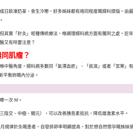
成日飲凍奶茶、食生冷嘢，好多姊妹都有唔同程度嘅婦科煩惱。由
。
但其實「針灸」呢種傳統療法，喺調理婦科病方面有獨到之處。近
醫又有咩要注意？
囊同肌瘤？
喺中醫角度，婦科病多數同「氣滯血瘀」、「痰濕」或者「宮寒」有
重新平衡妳嘅內分泌。
嚟一次 M。
三陰交、中極、關元），可以改善胰島素抵抗，降低雄激素水平。
6 個月規律針灸嘅患者，自發排卵率明顯提高，對於想自然懷孕嘅姊妹