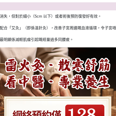
消失，但對於細小（5cm 以下）或者術後預防復發好有效。
配合「艾灸」（即係溫針灸），改善子宮周邊嘅血液循環，令子宮
最明顯係減輕肌瘤引起嘅經量過多同腰痠。