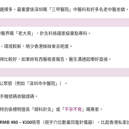
選擇多，最重要係深圳嘅「三甲醫院」中醫科有好多名老中醫坐鎮
中醫界嘅「老大哥」，針灸科係國家級重點專科。
，環境較新，唔少香港姊妹會去呢度。
得比較好，如果妳有西醫檢查報告，醫生溝通起嚟好直接。
方公眾號（例如「深圳市中醫院」）。
手機號碼收驗證碼。
特別係標明擅長「婦科針灸」或「
不孕不育
」嘅專家。
RMB ¥60 – ¥150
唔等（視乎穴位數量同電針儀器），比起香港私家診所郁啲 