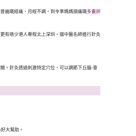
最普遍嘅經痛、月經不調，到令準媽媽頭痛嘅
多囊卵
年更有唔少港人專程北上深圳，搵中醫名師進行針灸
關。針灸透過刺激特定穴位，可以調節下丘腦-垂
係好大幫助。