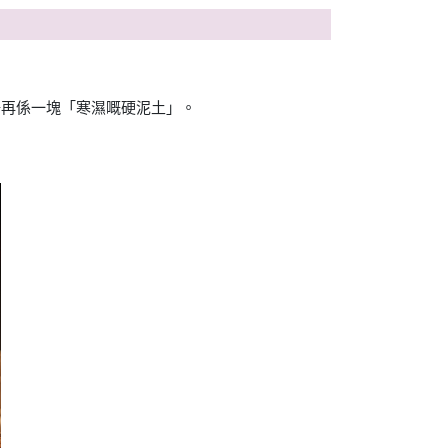
唔再係一塊「寒濕嘅硬泥土」。