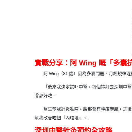
實戰分享：阿 Wing 嘅「多囊
阿 Wing（31 歲）因為多囊問題，月經
「後來我決定試吓中醫，每個禮拜去深圳中醫
膚都好咗。
醫生幫我針灸嗰陣，腹部會有種痠麻感，之後
幫我改善咗個『內環境』。」
深圳中醫針灸預約全攻略