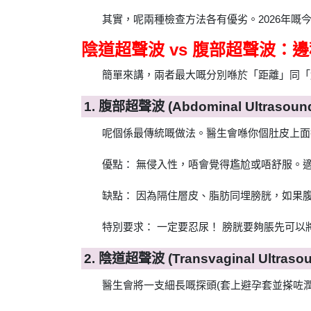
其實，呢兩種檢查方法各有優劣。2026年
陰道超聲波 vs 腹部超聲波：
簡單來講，兩者最大嘅分別喺於「距離」同「
1. 腹部超聲波 (Abdominal Ultrasoun
呢個係最傳統嘅做法。醫生會喺你個肚皮上面
優點： 無侵入性，唔會覺得尷尬或唔舒服。
缺點： 因為隔住層皮、脂肪同埋膀胱，如果
特別要求： 一定要忍尿！ 膀胱要夠脹先可
2. 陰道超聲波 (Transvaginal Ultraso
醫生會將一支細長嘅探頭(套上避孕套並搽咗