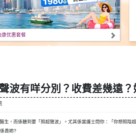
怡康优惠套餐
部超聲波有咩分別？收費差幾遠
院
醫生，而係聽到要「照超聲波」。尤其係當護士問你：「你想照陰超(
係貴啲?