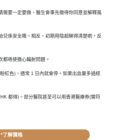
病情需要一定要做，醫生會事先徵得你同意並解釋風
對胎兒係安全嘅。相反，初期用陰超睇得清楚啲，反
次都唔使擔心輻射問題。
紅色)，通常 1 日內就會停。如果出血量多過經
yHK 都得)。部分醫院甚至可以用香港醫療券(需符
*了解價格