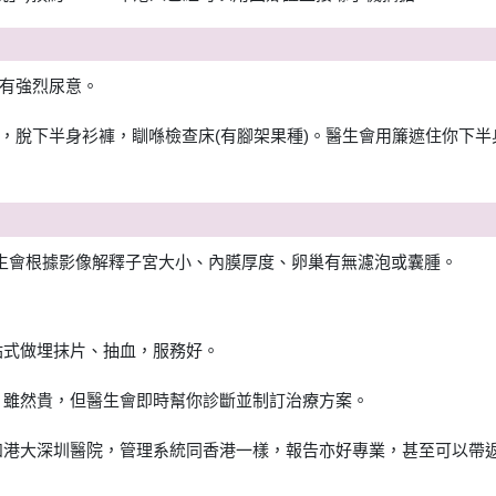
有強烈尿意。
脫下半身衫褲，瞓喺檢查床(有腳架果種)。醫生會用簾遮住你下半身，
醫生會根據影像解釋子宮大小、內膜厚度、卵巢有無濾泡或囊腫。
站式做埋抹片、抽血，服務好。
。雖然貴，但醫生會即時幫你診斷並制訂治療方案。
如港大深圳醫院，管理系統同香港一樣，報告亦好專業，甚至可以帶