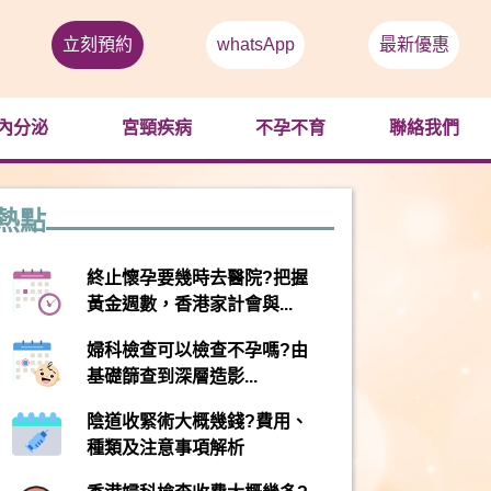
立刻預約
whatsApp
最新優惠
內分泌
宮頸疾病
不孕不育
聯絡我們
熱點
終止懷孕要幾時去醫院?把握
黃金週數，香港家計會與...
婦科檢查可以檢查不孕嗎?由
基礎篩查到深層造影...
陰道收緊術大概幾錢?費用、
種類及注意事項解析