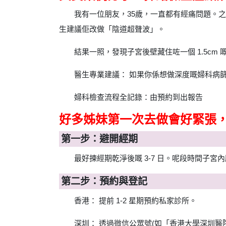
我有一位朋友，35歲，一直都有經痛問題。
生建議佢改做「陰道超聲波」。
結果一照，發現子宮後壁藏住咗一個 1.5c
醫生專業建議： 如果你係想做深度嘅婦科病
婦科檢查流程全記錄：由預約到出報告
好多姊妹第一次去做會好緊張
第一步：避開經期
最好揀經期乾淨後嘅 3-7 日。呢段時間子
第二步：預約與登記
香港： 提前 1-2 星期預約私家診所。
深圳： 透過微信公眾號(如「香港大學深圳醫