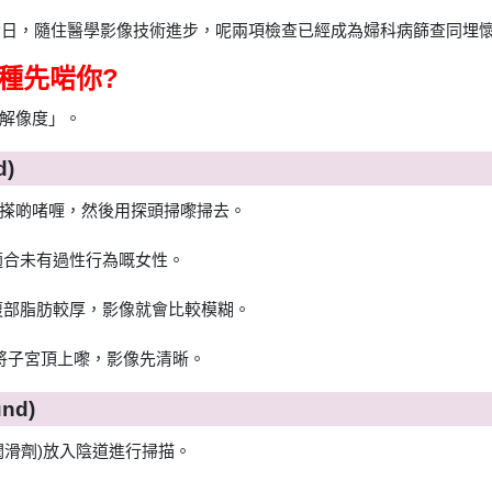
嘅今日，隨住醫學影像技術進步，呢兩項檢查已經成為婦科病篩查同埋
邊種先啱你?
解像度」。
d)
搽啲啫喱，然後用探頭掃嚟掃去。
適合未有過性行為嘅女性。
腹部脂肪較厚，影像就會比較模糊。
以將子宮頂上嚟，影像先清晰。
und)
潤滑劑)放入陰道進行掃描。