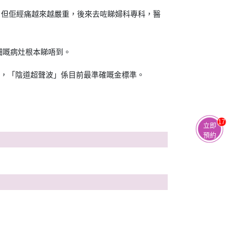
。但佢經痛越來越嚴重，後來去咗睇婦科專科，醫
細嘅病灶根本睇唔到。
孕，「陰道超聲波」係目前最準確嘅金標準。
17
立即
預約