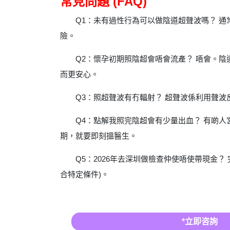
常見問題 (FAQ)
Q1：未有過性行為可以做陰道超聲波嗎？ 
險。
Q2：懷孕初期照陰超會唔會流產？ 唔會。
而更安心。
Q3：照超聲波有冇輻射？ 超聲波係利用聲
Q4：點解我照完陰超會有少量出血？ 有啲人
期，就要即刻搵醫生。
Q5：2026年去深圳做檢查仲使唔使帶現金？ 
合特定條件)。
*立即咨詢