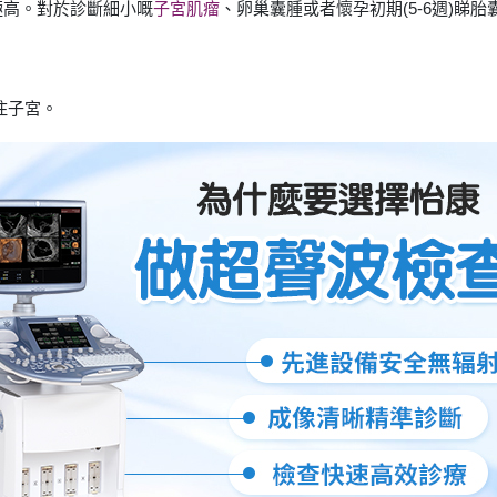
極高。對於診斷細小嘅
子宮肌瘤
、卵巢囊腫或者懷孕初期(5-6週)睇
。
住子宮。