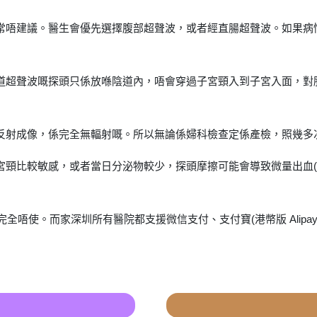
通常唔建議。醫生會優先選擇腹部超聲波，或者經直腸超聲波。如果
陰道超聲波嘅探頭只係放喺陰道內，唔會穿過子宮頸入到子宮入面，
波反射成像，係完全無輻射嘅。所以無論係婦科檢查定係產檢，照幾多
宮頸比較敏感，或者當日分泌物較少，探頭摩擦可能會導致微量出血(粉
完全唔使。而家深圳所有醫院都支援微信支付、支付寶(港幣版 Alipa