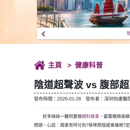
主頁
健康科普
陰道超聲波 vs 腹
發布時間：2026-01-28 發布者：深圳怡康醫
好多姊妹一聽到要做
婦科檢查
，最驚嘅唔係睇
晒頭，心諗：兩者有咩分別?係咪照陰道會痛啲?定