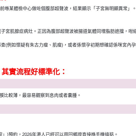
之前喺某體檢中心做咗個腹部超聲波，結果顯示「子宮無明顯異常」
m 嘅子宮肌腺症病灶。正因為腹部超聲波被腸道氣體同埋脂肪遮擋，咁
篩查(例如懷疑有朱古力瘤、肌瘤)，或者係懷孕初期想確認係咪宮內
，其實流程好標準化：
宮內膜比較薄，最容易觀察到息肉或者囊腫。
院」)預約，2026年港人已經可以用回鄉證直接喺手機搞掂。