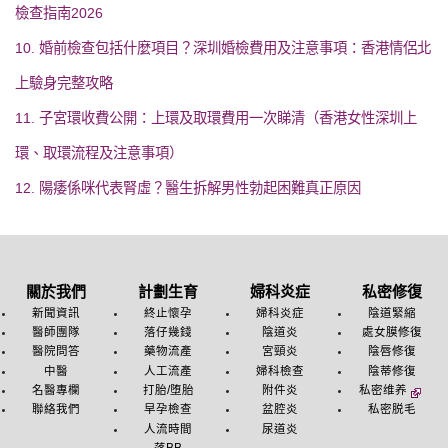
檢查指南2026
10. 婚前檢查包括什麼項目？深圳婚檢費用及注意事項：香港情侶北
上驗身完整攻略
11. 子宮環收費公開：上環及取環費用一次睇清（香港女性深圳上
環、取環流程及注意事項）
12. 陽痿係咪代表腎虛？醫生拆解男性勃起困難真正原因
關於我們
計劃生育
婦科炎症
私密修復
新聞資訊
終止懷孕
婦科炎症
陰道緊縮
醫師團隊
落仔幾錢
陰道炎
處女膜修復
醫院問答
藥物流產
宮頸炎
陰唇修復
中醫
人工流產
婦科檢查
陰蒂修復
名醫專欄
打胎/堕胎
附件炎
私密维养
聯絡我們
早孕檢查
盆腔炎
私密脱毛
人流時間
尿道炎
落BB