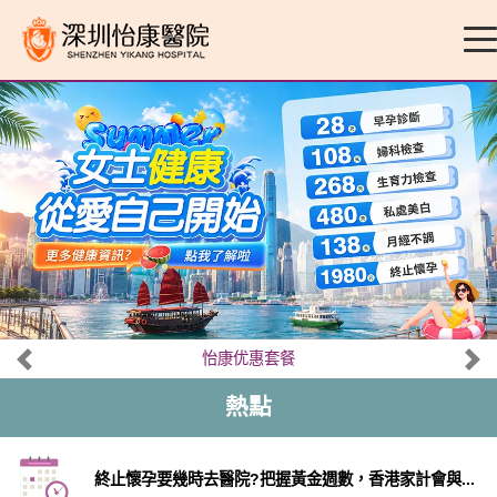
怡康优惠套餐
熱點
終止懷孕要幾時去醫院?把握黃金週數，香港家計會與...