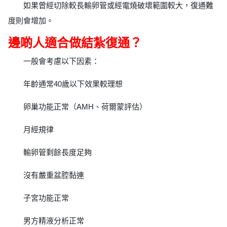
如果曾經切除較長輸卵管或經電燒破壞範圍較大，復通難
度則會增加。
邊啲人適合做結紮復通？
一般會考慮以下因素：
年齡通常40歲以下效果較理想
卵巢功能正常（AMH、荷爾蒙評估）
月經規律
輸卵管剩餘長度足夠
沒有嚴重盆腔黏連
子宮功能正常
男方精液分析正常