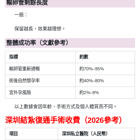
輸卵管剩餘長度
一般：
保留越長，效果越理想。
整體成功率（文獻參考）
指標
約數
輸卵管重新通暢
約70%–95%
術後自然懷孕率
約40%–80%
宮外孕風險
約2%–8%
以上數據會因年齡、手術方式及個人體質而不同。
深圳結紮復通手術收費（2026參考）
項目
深圳私立醫院（人民幣）