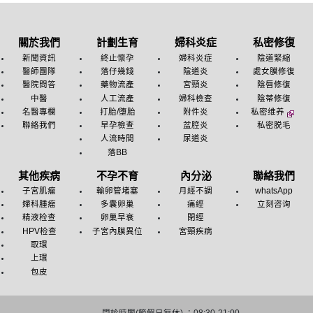
關於我們
計劃生育
婦科炎症
私密修復
新聞資訊
終止懷孕
婦科炎症
陰道緊縮
醫師團隊
落仔幾錢
陰道炎
處女膜修復
醫院問答
藥物流產
宮頸炎
陰唇修復
中醫
人工流產
婦科檢查
陰蒂修復
名醫專欄
打胎/堕胎
附件炎
私密维养
聯絡我們
早孕檢查
盆腔炎
私密脱毛
人流時間
尿道炎
落BB
其他疾病
不孕不育
內分泌
聯絡我們
子宮肌瘤
輸卵管堵塞
月經不調
whatsApp
婦科腫瘤
多囊卵巢
痛經
立刻咨询
精液检查
卵巢早衰
閉經
HPV检查
子宮內膜異位
宮頸疾病
取環
上環
包皮