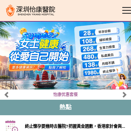
怡康优惠套餐
熱點
終止懷孕要幾時去醫院?把握黃金週數，香港家計會與...