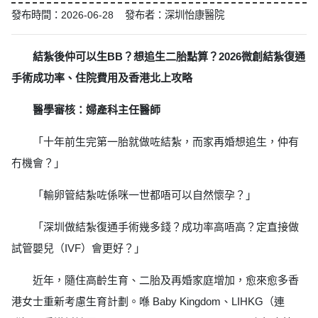
發布時間：2026-06-28 發布者：深圳怡康醫院
結紮後仲可以生BB？想追生二胎點算？2026微創結紮復通
手術成功率、住院費用及香港北上攻略
醫學審核：婦產科主任醫師
「十年前生完第一胎就做咗結紮，而家再婚想追生，仲有
冇機會？」
「輸卵管結紮咗係咪一世都唔可以自然懷孕？」
「深圳做結紮復通手術幾多錢？成功率高唔高？定直接做
試管嬰兒（IVF）會更好？」
近年，隨住高齡生育、二胎及再婚家庭增加，愈來愈多香
港女士重新考慮生育計劃。喺 Baby Kingdom、LIHKG（連