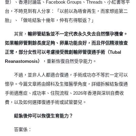
登）、香港討論區、Facebook Groups、Threads、小紅書等平
台，不時見到有人分享：「以前以為唔會再生，而家想追第二
胎」、「做咗結紮十幾年，仲有冇得駁返？」
其實，
輸卵管結紮並不一定代表永久失去自然懷孕機會。
如果輸卵管剩餘長度足夠、卵巢功能良好，而且伴侶精液檢查
正常，部分女性可以考慮接受微創輸卵管復通手術（Tubal
Reanastomosis）
，重新恢復自然受孕能力。
不過，並非人人都適合復通，手術成功亦不等於一定可以
懷孕。今篇文章將由婦科及生殖醫學角度，詳細拆解結紮復通
手術適應症、成功率、住院流程、2026年香港與深圳自費收
費，以及如何選擇復通手術或試管嬰兒。
結紮後仲可以恢復生育能力？
答案係：