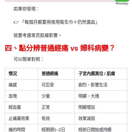
如果你發現：
👉 「每個月都要用夜用衛生巾＋仍然漏血」
就要考慮是否肌瘤影響。
四、點分辨普通經痛 vs 婦科病變？
可以簡單對照：
情況
普通經痛
子宮內膜異位 / 肌瘤
痛感
可忍受
劇烈、影響生活
血塊
少量
明顯、大塊
經血量
正常
明顯增加
止痛藥效果
有效
效果減弱
痛的時間
經期頭1–2日
經前已開始或持續