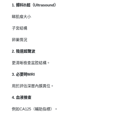
1. 婦科B超（Ultrasound）
睇肌瘤大小
子宮結構
卵巢情況
2. 陰道超聲波
更清晰檢查盆腔結構。
3. 必要時MRI
用於評估深層內膜異位。
4. 血液檢查
例如CA125（輔助指標）。