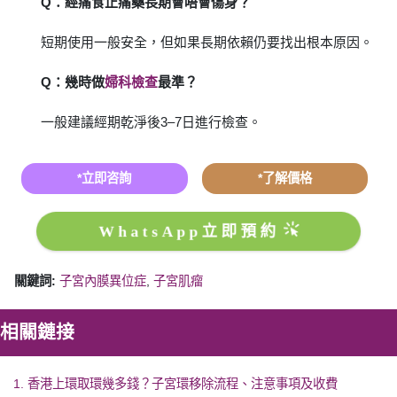
Q：經痛食止痛藥長期會唔會傷身？
短期使用一般安全，但如果長期依賴仍要找出根本原因。
Q：幾時做
婦科檢查
最準？
一般建議經期乾淨後3–7日進行檢查。
*立即咨詢
*了解價格
WhatsApp立即預約
關鍵詞:
子宮內膜異位症
,
子宮肌瘤
相關鏈接
1. 香港上環取環幾多錢？子宮環移除流程、注意事項及收費