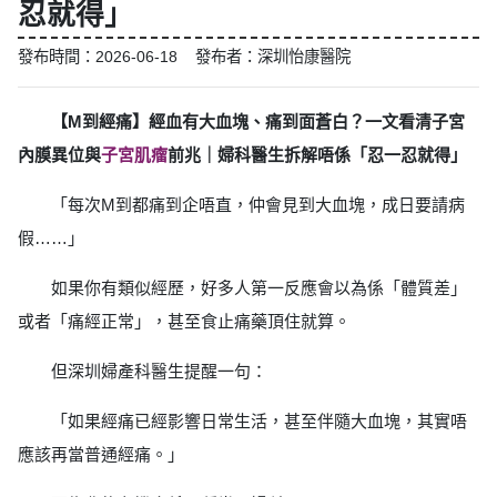
忍就得」
發布時間：2026-06-18 發布者：深圳怡康醫院
【M到經痛】經血有大血塊、痛到面蒼白？一文看清子宮
內膜異位與
子宮肌瘤
前兆｜婦科醫生拆解唔係「忍一忍就得」
「每次M到都痛到企唔直，仲會見到大血塊，成日要請病
假……」
如果你有類似經歷，好多人第一反應會以為係「體質差」
或者「痛經正常」，甚至食止痛藥頂住就算。
但深圳婦產科醫生提醒一句：
「如果經痛已經影響日常生活，甚至伴隨大血塊，其實唔
應該再當普通經痛。」