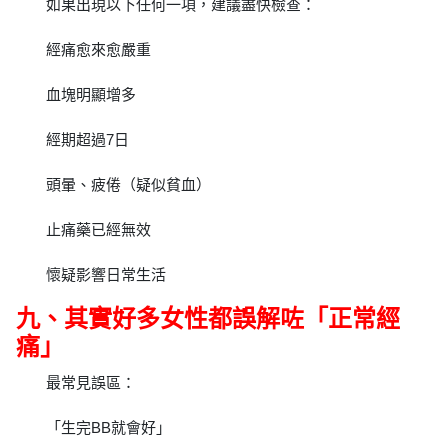
如果出現以下任何一項，建議盡快檢查：
經痛愈來愈嚴重
血塊明顯增多
經期超過7日
頭暈、疲倦（疑似貧血）
止痛藥已經無效
懷疑影響日常生活
九、其實好多女性都誤解咗「正常經
痛」
最常見誤區：
「生完BB就會好」