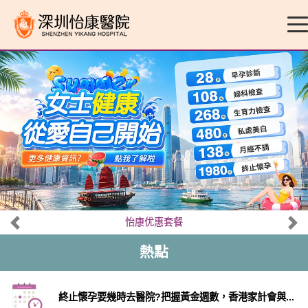
怡康优惠套餐
熱點
終止懷孕要幾時去醫院?把握黃金週數，香港家計會與...