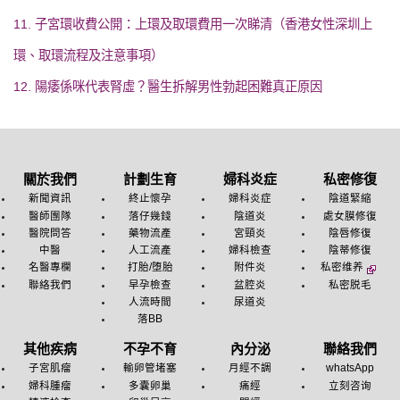
11. 子宮環收費公開：上環及取環費用一次睇清（香港女性深圳上
環、取環流程及注意事項）
12. 陽痿係咪代表腎虛？醫生拆解男性勃起困難真正原因
關於我們
計劃生育
婦科炎症
私密修復
新聞資訊
終止懷孕
婦科炎症
陰道緊縮
醫師團隊
落仔幾錢
陰道炎
處女膜修復
醫院問答
藥物流產
宮頸炎
陰唇修復
中醫
人工流產
婦科檢查
陰蒂修復
名醫專欄
打胎/堕胎
附件炎
私密维养
聯絡我們
早孕檢查
盆腔炎
私密脱毛
人流時間
尿道炎
落BB
其他疾病
不孕不育
內分泌
聯絡我們
子宮肌瘤
輸卵管堵塞
月經不調
whatsApp
婦科腫瘤
多囊卵巢
痛經
立刻咨询