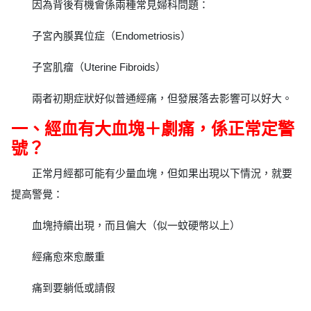
因為背後有機會係兩種常見婦科問題：
子宮內膜異位症（Endometriosis）
子宮肌瘤（Uterine Fibroids）
兩者初期症狀好似普通經痛，但發展落去影響可以好大。
一、經血有大血塊＋劇痛，係正常定警
號？
正常月經都可能有少量血塊，但如果出現以下情況，就要
提高警覺：
血塊持續出現，而且偏大（似一蚊硬幣以上）
經痛愈來愈嚴重
痛到要躺低或請假