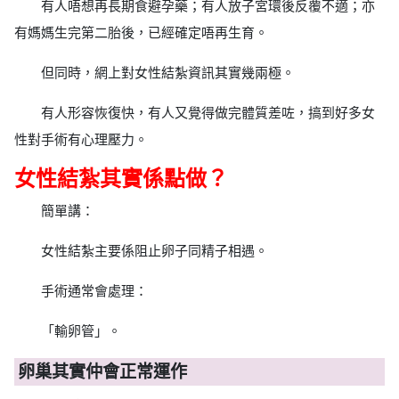
有人唔想再長期食避孕藥；有人放子宮環後反覆不適；亦
有媽媽生完第二胎後，已經確定唔再生育。
但同時，網上對女性結紮資訊其實幾兩極。
有人形容恢復快，有人又覺得做完體質差咗，搞到好多女
性對手術有心理壓力。
女性結紮其實係點做？
簡單講：
女性結紮主要係阻止卵子同精子相遇。
手術通常會處理：
「輸卵管」。
卵巢其實仲會正常運作