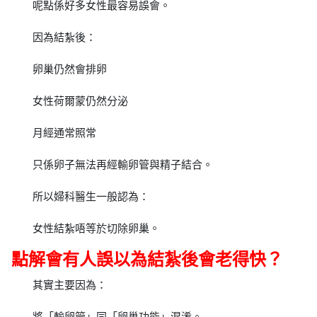
呢點係好多女性最容易誤會。
因為結紮後：
卵巢仍然會排卵
女性荷爾蒙仍然分泌
月經通常照常
只係卵子無法再經輸卵管與精子結合。
所以婦科醫生一般認為：
女性結紮唔等於切除卵巢。
點解會有人誤以為結紮後會老得快？
其實主要因為：
將「輸卵管」同「卵巢功能」混淆。