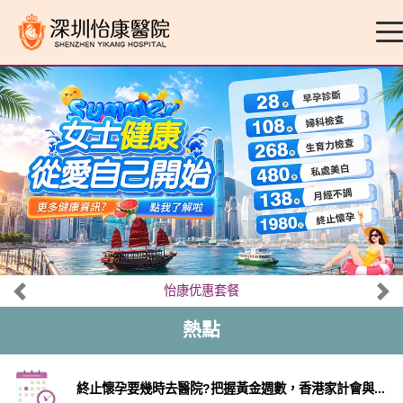
怡康优惠套餐
熱點
終止懷孕要幾時去醫院?把握黃金週數，香港家計會與...