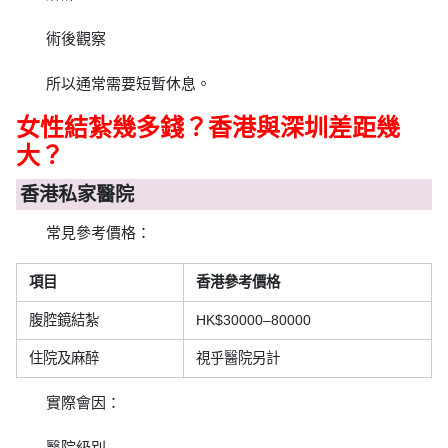
術後觀察
所以通常需要短暫休息。
女性結紮幾多錢？香港與深圳差距幾
大？
香港私家醫院
常見參考價格：
項目
香港參考價格
腹腔鏡結紮
HK$30000–80000
住院及麻醉
視乎醫院另計
實際會因：
醫院級別