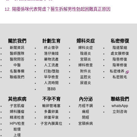
12. 陽痿係咪代表腎虛？醫生拆解男性勃起困難真正原因
關於我們
計劃生育
婦科炎症
私密修復
新聞資訊
終止懷孕
婦科炎症
陰道緊縮
醫師團隊
落仔幾錢
陰道炎
處女膜修復
醫院問答
藥物流產
宮頸炎
陰唇修復
中醫
人工流產
婦科檢查
陰蒂修復
名醫專欄
打胎/堕胎
附件炎
私密维养
聯絡我們
早孕檢查
盆腔炎
私密脱毛
人流時間
尿道炎
落BB
其他疾病
不孕不育
內分泌
聯絡我們
子宮肌瘤
輸卵管堵塞
月經不調
whatsApp
婦科腫瘤
多囊卵巢
痛經
立刻咨询
精液检查
卵巢早衰
閉經
HPV检查
子宮內膜異位
宮頸疾病
取環
上環