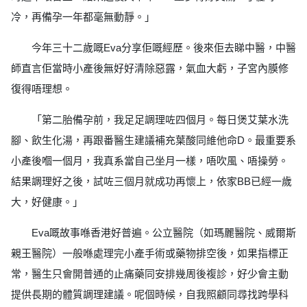
冷，再備孕一年都毫無動靜。」
今年三十二歲嘅Eva分享佢嘅經歷。後來佢去睇中醫，中醫
師直言佢當時小產後無好好清除惡露，氣血大虧，子宮內膜修
復得唔理想。
「第二胎備孕前，我足足調理咗四個月。每日煲艾葉水洗
腳、飲生化湯，再跟番醫生建議補充葉酸同維他命D。最重要系
小產後嗰一個月，我真系當自己坐月一樣，唔吹風、唔操勞。
結果調理好之後，試咗三個月就成功再懷上，依家BB已經一歲
大，好健康。」
Eva嘅故事喺香港好普遍。公立醫院（如瑪麗醫院、威爾斯
親王醫院）一般喺處理完小產手術或藥物排空後，如果指標正
常，醫生只會開普通的止痛藥同安排幾周後複診，好少會主動
提供長期的體質調理建議。呢個時候，自我照顧同尋找跨學科