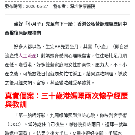
發布時間：2026-05-27 發布者：深圳怡康醫院
坐好「小月子」先至有下一胎：香港公私營調理經歷同中
西醫復原調理指南
好多人都以為，生完BB先要坐月，其實「小產」（即自然
流產或
人工流產
）對媽媽身體同心理嘅傷害，往往唔比足月順
產低。喺香港，好多雙薪家庭嘅女性節奏快、壓力大，不幸小
產之後，可能放幾日假就匆匆忙忙返工，結果漏咗調理，導致
之後月經失調、宮寒，甚至變咗難受孕體質。
真實個案：三十歲港媽嘅兩次懷孕經歷
與教訓
「第一胎唔好彩，九周嗰陣照到無咗心跳，做咗刮宮手術
（D&C）。當時諗住自己後生，喺醫院抖咗兩日，禮拜一就準
時返中環番工。結果之後大半年，M量少得好交關，手腳冰