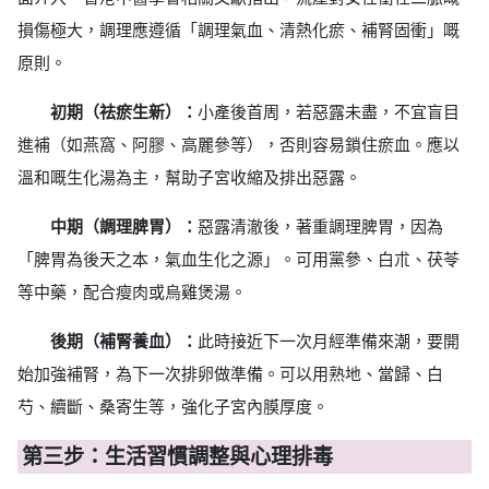
損傷極大，調理應遵循「調理氣血、清熱化瘀、補腎固衝」嘅
原則。
初期（祛瘀生新）：
小產後首周，若惡露未盡，不宜盲目
進補（如燕窩、阿膠、高麗參等），否則容易鎖住瘀血。應以
溫和嘅生化湯為主，幫助子宮收縮及排出惡露。
中期（調理脾胃）：
惡露清澈後，著重調理脾胃，因為
「脾胃為後天之本，氣血生化之源」。可用黨參、白朮、茯苓
等中藥，配合瘦肉或烏雞煲湯。
後期（補腎養血）：
此時接近下一次月經準備來潮，要開
始加強補腎，為下一次排卵做準備。可以用熟地、當歸、白
芍、續斷、桑寄生等，強化子宮內膜厚度。
第三步：生活習慣調整與心理排毒