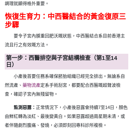
調理就顯得格外重要。
恢復生育力：中西醫結合的黃金復原三
步驟
要令子宮內膜重回肥沃嘅狀態，中西醫結合系目前香港主
流且行之有效嘅方法。
第一步：西醫排空與子宮結構檢查（第1至14
日）
小產後首要任務系確保胚胎組織已經完全排出。無論系自
然流產、
藥物流產
定系手術刮宮，都要配合西醫嘅超聲波檢
查，確認子宮內無殘留物。
監測惡露：
正常情況下，小產後惡露會持續7至14日，顏色
由鮮紅轉為淡紅、最後變黃白。如果惡露超過兩星期未清，或
者伴隨劇烈腹痛、發燒，必須即刻回專科診所複檢。