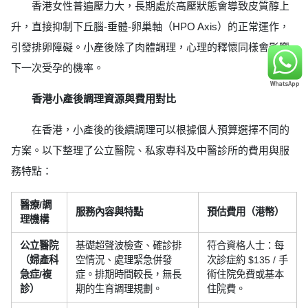
香港女性普遍壓力大，長期處於高壓狀態會導致皮質醇上
升，直接抑制下丘腦-垂體-卵巢軸（HPO Axis）的正常運作，
引發排卵障礙。小產後除了肉體調理，心理的釋懷同樣會影響
下一次受孕的機率。
香港小產後調理資源與費用對比
在香港，小產後的後續調理可以根據個人預算選擇不同的
方案。以下整理了公立醫院、私家專科及中醫診所的費用與服
務特點：
醫療/調
服務內容與特點
預估費用（港幣）
理機構
公立醫院
基礎超聲波檢查、確診排
符合資格人士：每
（婦產科
空情況、處理緊急併發
次診症約 $135 / 手
急症/複
症。排期時間較長，無長
術住院免費或基本
診）
期的生育調理規劃。
住院費。