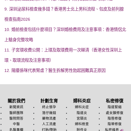
9. 深圳泌尿科檢查幾多錢？香港男士北上男科流程、包皮及前列腺
檢查指南2026
10. 婚前檢查包括什麼項目？深圳婚檢費用及注意事項：香港情侶北
上驗身完整攻略
11. 子宮環收費公開：上環及取環費用一次睇清（香港女性深圳上
環、取環流程及注意事項）
12. 陽痿係咪代表腎虛？醫生拆解男性勃起困難真正原因
關於我們
計劃生育
婦科炎症
私密修復
新聞資訊
終止懷孕
婦科炎症
陰道緊縮
醫師團隊
落仔幾錢
陰道炎
處女膜修復
醫院問答
藥物流產
宮頸炎
陰唇修復
中醫
人工流產
婦科檢查
陰蒂修復
名醫專欄
打胎/堕胎
附件炎
私密维养