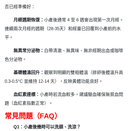
否已經準備好：
月經週期恢復：
小產後通常 4 至 6 週會出現第一次月經。
連續兩次月經的週期（28-35天）和經量已回覆到小產前的水
平。
無異常分泌物：
白帶清澈、無異味、無非經期出血或咖啡
色分泌物。
基礎體溫回升：
觀察到明顯的雙相體溫（排卵後體溫升高
0.3-0.5°C 並維持 12-14 天），反映黃體功能良好。
血紅素達標：
小產時若流血較多，建議驗血確保無貧血問
題（血紅素指數正常）。
常見問題（FAQ）
Q1：小產後幾時可以洗頭、洗涼？