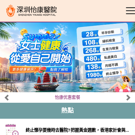
怡康优惠套餐
熱點
終止懷孕要幾時去醫院?把握黃金週數，香港家計會與...