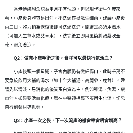
香港傳統觀念認為坐月不宜洗頭，但以現代衛生角度來
看，小產後身體容易出汗，不洗頭容易滋生細菌。建議小產後
兩三日、體力稍為恢復後即可洗頭洗涼。關鍵是必須用溫水
（可加入生薑水或艾草水），洗完後立即用風筒將頭髮吹全
乾，避免著涼。
Q2：做完小產手術之後，食咩可以最快行氣活血？
小產後頭一個星期，子宮內膜仍有微細傷口，此時千萬不
要急於飲用大補的湯水（如十全大補湯、高麗參、鹿茸）。建
議先以清淡、易消化的優質蛋白質為主，例如雞湯、魚湯、瘦
肉汁。如果要活血化瘀，應在中醫師指導下服用生化湯，切忌
自行到藥材鋪抓藥。
Q3：小產一次之後，下一次流產的機會率會唔會增高？