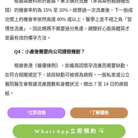
根據婦產科統計數據，單次偶然流產（多為染色體隨機出
錯）的機會率約為 15% 至 20%。經歷過一次流產後，下一胎成
功懷上的機會率依然高達 80% 或以上，醫學上並不視之為「習
慣性流產」。因此媽媽不需要過分焦慮，調整好心態與體質才
是最有效的備孕方法。
Q4：小產後需要向公司請假幾耐？
根據香港《僱傭條例》，如僱員因懷孕流產而需要缺勤，
在符合相關規定下，該段缺勤可被視為病假。一般私家或公立
醫院醫生會根據流產週數和身體狀況，開出 7 至 14 日的病假
紙。
*立即咨詢
*了解價格
WhatsApp立即預約