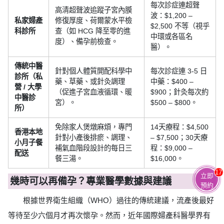
每次診症連超聲
高清超聲波追蹤子宮內膜
波：$1,200 –
私家婦產
修復厚度、荷爾蒙水平檢
$2,500 不等（視乎
科診所
查（如 HCG 降至零的進
中環或各區名
度）、備孕前檢查。
醫）。
傳統中醫
針對個人體質開配科學中
每次診症連 3-5 日
診所（私
藥、草藥、或針灸調理
中藥：$400 –
營 / 大學
（促進子宮血液循環、暖
$900；針灸每次約
中醫診
宮）。
$500 – $800。
所）
免除家人煲燉麻煩，專門
14天療程：$4,500
香港本地
針對小產後排瘀、調理、
– $7,500；30天療
小月子餐
補氣血階段設計的每日三
程：$9,000 –
配送
餐三湯。
$16,000。
17
立即
幾時可以再備孕？專業醫學數據與建議
預約
根據世界衛生組織（WHO）過往的傳統建議，流產後最好
等待至少六個月才再次懷孕。然而，近年國際婦產科醫學界有