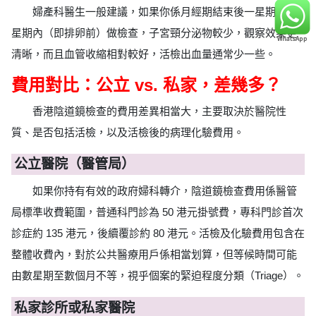
婦產科醫生一般建議，如果你係月經期結束後一星期至兩
星期內（即排卵前）做檢查，子宮頸分泌物較少，觀察效果更
清晰，而且血管收縮相對較好，活檢出血量通常少一些。
費用對比：公立 vs. 私家，差幾多？
香港陰道鏡檢查的費用差異相當大，主要取決於醫院性
質、是否包括活檢，以及活檢後的病理化驗費用。
公立醫院（醫管局）
如果你持有有效的政府婦科轉介，陰道鏡檢查費用係醫管
局標準收費範圍，普通科門診為 50 港元掛號費，專科門診首次
診症約 135 港元，後續覆診約 80 港元。活檢及化驗費用包含在
整體收費內，對於公共醫療用戶係相當划算，但等候時間可能
由數星期至數個月不等，視乎個案的緊迫程度分類（Triage）。
私家診所或私家醫院