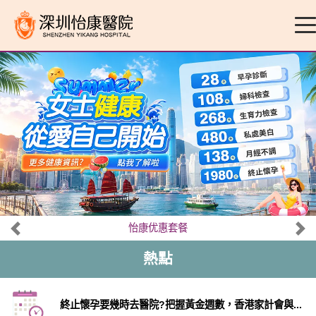
怡康优惠套餐
熱點
終止懷孕要幾時去醫院?把握黃金週數，香港家計會與...