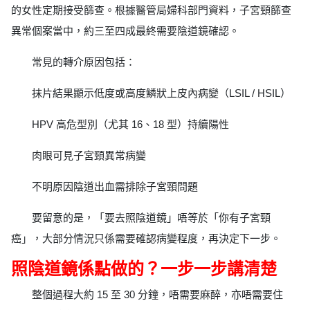
的女性定期接受篩查。根據醫管局婦科部門資料，子宮頸篩查
異常個案當中，約三至四成最終需要陰道鏡確認。
常見的轉介原因包括：
抹片結果顯示低度或高度鱗狀上皮內病變（LSIL / HSIL）
HPV 高危型別（尤其 16、18 型）持續陽性
肉眼可見子宮頸異常病變
不明原因陰道出血需排除子宮頸問題
要留意的是，「要去照陰道鏡」唔等於「你有子宮頸
癌」，大部分情況只係需要確認病變程度，再決定下一步。
照陰道鏡係點做的？一步一步講清楚
整個過程大約 15 至 30 分鐘，唔需要麻醉，亦唔需要住