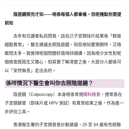
陰道鏡照完才知——唔係每個人都會痛，但呢幾點你要提
前知
去年有位讀者私訊問我，話自己子宮頸抹片結果係「輕度
細胞異常」，醫生建議去照陰道鏡，但佢唔知要預期咩，又唔
敢問太多。我覺得呢個問題好值得詳細講，因為唔少女性對呢
個檢查既陌生又擔心，但其實了解清楚之後，大部分人都係可
以「安然無恙」走出去的。
係咩情況下醫生會叫你去照陰道鏡？
陰道鏡（Colposcopy）本身唔係常規
婦科檢查
，通常係在
子宮頸篩查（即抹片或 HPV 測試）有異常結果之後，作為進一
步評估工具。
香港衞生署的子宮頸普查計劃建議，25 至 64 歲有性經驗