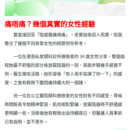
痛唔痛？幾個真實的女性經驗
要直接回答「陰道鏡痛唔痛」，老實說係因人而異，但我
整合了幾個不同背景女性的經歷供你參考。
一位在港島私家婦科診所做檢查的 34 歲女性分享，整個過
程她最不舒服的部分係放窺陰器的一刻，其餘步驟幾乎感覺不
到。醫生做咗活檢，她形容係「有人用手指彈了你一下」的感
覺，之後有輕微下腹悶痛持續大約一個鐘。
另一位在公立醫院婦科做檢查的女性則有不同感受。等候
時間較長令她精神緊張，肌肉相對緊繃，放窺陰器時不舒適感
更明顯一些。活檢後她有輕微出血持續兩日，但醫護人員事前
已有說明，並不意外。