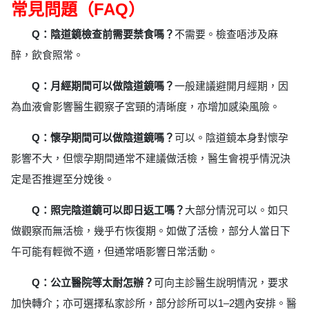
常見問題（FAQ）
Q：陰道鏡檢查前需要禁食嗎？
不需要。檢查唔涉及麻
醉，飲食照常。
Q：月經期間可以做陰道鏡嗎？
一般建議避開月經期，因
為血液會影響醫生觀察子宮頸的清晰度，亦增加感染風險。
Q：懷孕期間可以做陰道鏡嗎？
可以。陰道鏡本身對懷孕
影響不大，但懷孕期間通常不建議做活檢，醫生會視乎情況決
定是否推遲至分娩後。
Q：照完陰道鏡可以即日返工嗎？
大部分情況可以。如只
做觀察而無活檢，幾乎冇恢復期。如做了活檢，部分人當日下
午可能有輕微不適，但通常唔影響日常活動。
Q：公立醫院等太耐怎辦？
可向主診醫生說明情況，要求
加快轉介；亦可選擇私家診所，部分診所可以1–2週內安排。醫