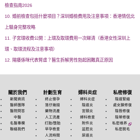
檢查指南2026
10. 婚前檢查包括什麼項目？深圳婚檢費用及注意事項：香港情侶北
上驗身完整攻略
11. 子宮環收費公開：上環及取環費用一次睇清（香港女性深圳上
環、取環流程及注意事項）
12. 陽痿係咪代表腎虛？醫生拆解男性勃起困難真正原因
關於我們
計劃生育
婦科炎症
私密修復
新聞資訊
終止懷孕
婦科炎症
陰道緊縮
醫師團隊
落仔幾錢
陰道炎
處女膜修復
醫院問答
藥物流產
宮頸炎
陰唇修復
中醫
人工流產
婦科檢查
陰蒂修復
名醫專欄
打胎/堕胎
附件炎
私密维养
聯絡我們
早孕檢查
盆腔炎
私密脱毛
人流時間
尿道炎