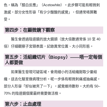
色，稱為「醋白反應」（Acetowhite）。此步驟可能有輕微刺
激感，部分女性形容「有少少酸酸的感覺」，但通常唔算難
受。
第四步：在顯微鏡下觀察
醫生會透過陰道鏡的放大鏡頭（放大倍數通常係 10 至 40
倍）仔細觀察子宮頸表面，記錄異常位置、大小同形態。
第五步：活組織切片（Biopsy）——唔一定每個
人都要做
如果醫生發現可疑區域，會用細小的活組織鉗取少量組
織，送去化驗室做病理分析。呢一步係有輕微刺痛或抽痛感，
部分人形容「好似被夾了一下」，感覺維持數秒。大約有 50–
70% 的陰道鏡個案最終需要做活檢。
第六步：止血處理