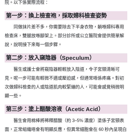
院。以下係實際流程：
第一步：換上檢查袍，採取婦科檢查姿勢
同做抹片差不多，你需要除去下半身衣物，躺喺婦科專用
檢查床，雙腿放喺腳架上。部分診所或公立醫院會提供簡單解
說，說明接下來每一個步驟。
第二步：放入窺陰器（Speculum）
醫生或護士會將窺陰器輕輕放入陰道，令子宮頸清晰可
見。呢一步可能有輕微不適或壓迫感，但通常唔係疼痛。對初
次做婦科檢查的人或陰道肌肉較緊繃的人，可能會感覺稍微明
顯一些。
第三步：塗上醋酸溶液（Acetic Acid）
醫生會用棉棒將稀釋醋酸（約 3–5% 濃度）塗係子宮頸表
面，正常組織唔會有明顯反應，但異常細胞會在 60 秒內呈現白